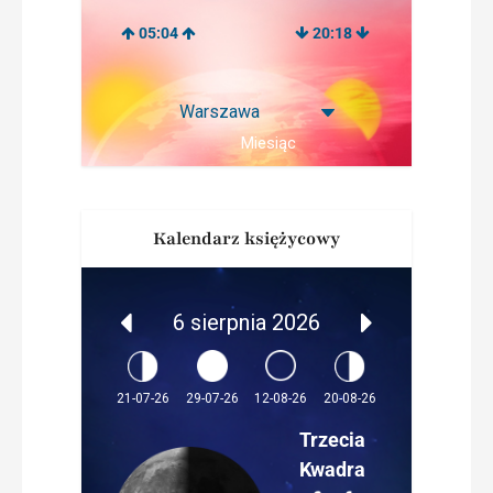
05:04
20:18
Miesiąc
Kalendarz księżycowy
6 sierpnia 2026
12-08-26
21-07-26
29-07-26
20-08-26
Trzecia
Kwadra