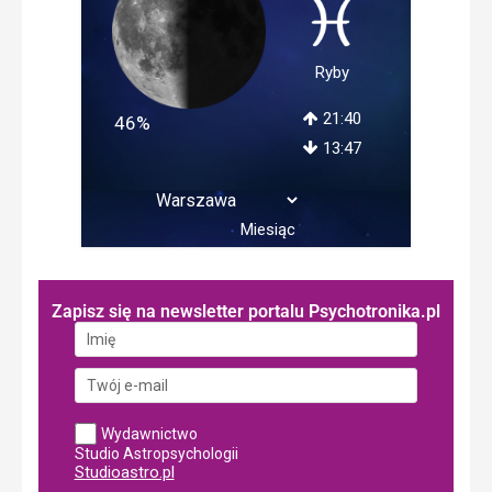
Ryby
21:40
46%
13:47
Miesiąc
Zapisz się na newsletter portalu Psychotronika.pl
Wydawnictwo
Studio Astropsychologii
Studioastro.pl