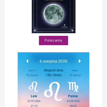
Polecamy
6 sierpnia 2026
długość dnia
min +
max -
15h 14min
7h 32min
1h 33min
Lew
Panna
22-07-2026
23-08-2026
21:14
04:20