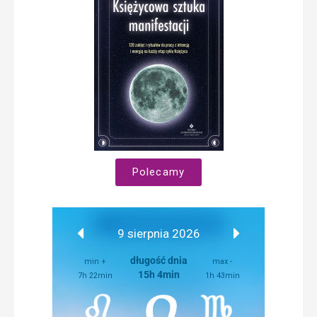
Polecamy
9 sierpnia 2026
długość dnia
min +
max -
15h 4min
7h 22min
1h 43min