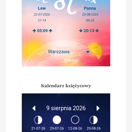
Lew
Panna
22-07-2026
23-08-2026
21:14
04:20
05:09
20:13
Miesiąc
Kalendarz księżycowy
9 sierpnia 2026
12-08-26
21-07-26
29-07-26
20-08-26