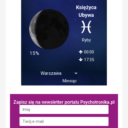
Księżyca
Ubywa
Ryby
00:00
15%
17:35
Miesiąc
Zapisz się na newsletter portalu Psychotronika.pl