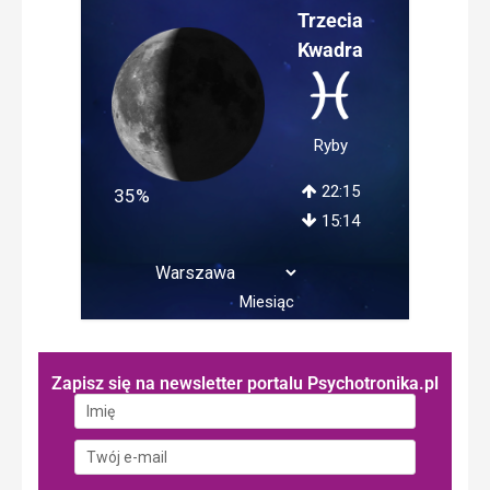
Trzecia
Kwadra
Ryby
22:15
35%
15:14
Miesiąc
Zapisz się na newsletter portalu Psychotronika.pl