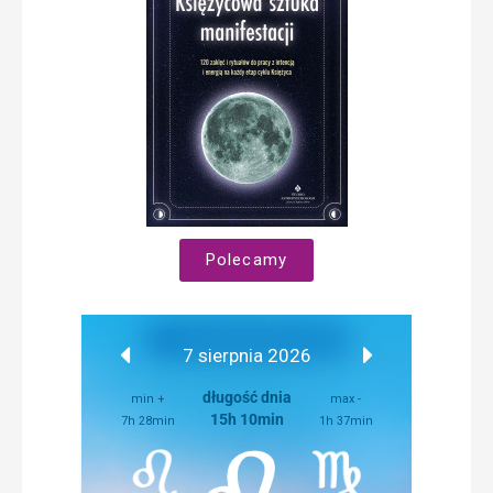
Polecamy
7 sierpnia 2026
długość dnia
min +
max -
15h 10min
7h 28min
1h 37min