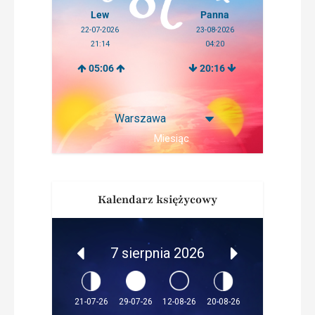
Lew
Panna
22-07-2026
23-08-2026
21:14
04:20
05:06
20:16
Miesiąc
Kalendarz księżycowy
7 sierpnia 2026
12-08-26
21-07-26
29-07-26
20-08-26