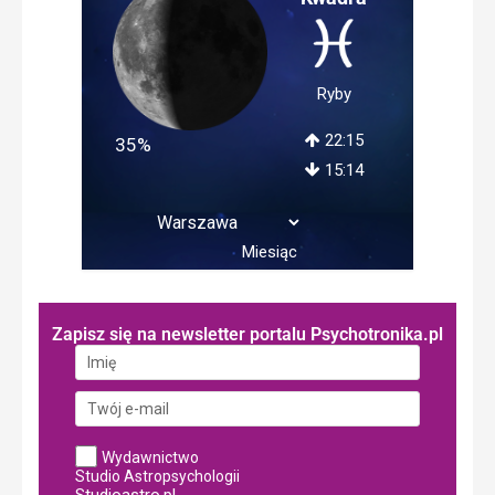
Ryby
22:15
35%
15:14
Miesiąc
Zapisz się na newsletter portalu Psychotronika.pl
Wydawnictwo
Studio Astropsychologii