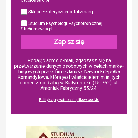
Studioastro.pl
Talizman.pl
Sklepu Ezoterycznego
Studium Psychologii Psychotronicznej
Studiumzycia.pl
Zapisz się
Podając adres e-mail, zgadzasz się na
przetwarzanie danych osobowych w ce­lach mar­ke­
tin­go­wych przez firmę Janusz Nawrocki Spółka
Komandytowa, która jest właścicielem m.in. tych
domen z siedzibą w Białymstoku (15-762), ul.
Antoniuk Fabryczny 55/24.
Polityka prywatności i plików cookie