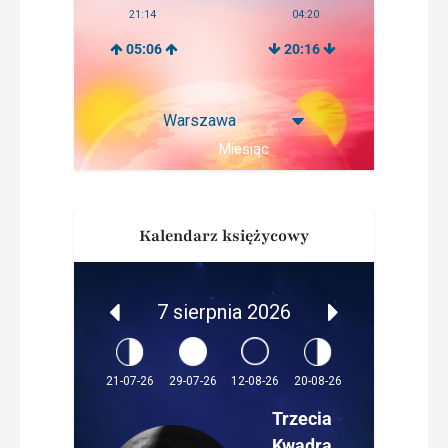
21:14
04:20
05:06
20:16
Miesiąc
Kalendarz księżycowy
7 sierpnia 2026
12-08-26
21-07-26
29-07-26
20-08-26
Trzecia
Kwadra