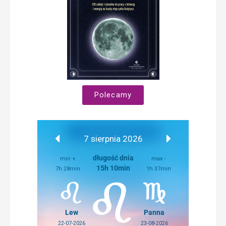
Polecamy
7 sierpnia 2026
długość dnia
min +
max -
15h 10min
7h 28min
1h 37min
Lew
Panna
22-07-2026
23-08-2026