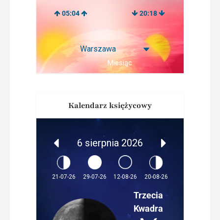
05:04
20:18
Miesiąc
Kalendarz księżycowy
6 sierpnia 2026
12-08-26
21-07-26
29-07-26
20-08-26
Trzecia
Kwadra