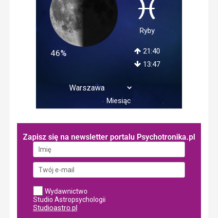
Ryby
21:40
46%
13:47
Miesiąc
Zapisz się na newsletter portalu Psychotronika.pl
Wydawnictwo
Studio Astropsychologii
Studioastro.pl