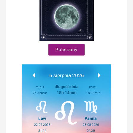
Polecamy
6 sierpnia 2026
długość dnia
min +
max -
15h 14min
7h 32min
1h 33min
Lew
Panna
22-07-2026
23-08-2026
21:14
04:20