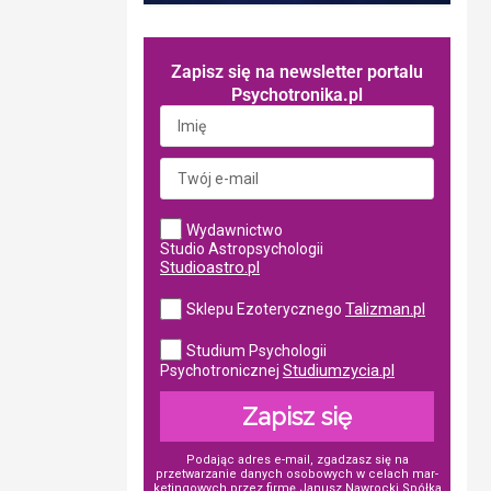
Zapisz się na newsletter portalu
Psychotronika.pl
Wydawnictwo
Studio Astropsychologii
Studioastro.pl
Talizman.pl
Sklepu Ezoterycznego
Studium Psychologii
Studiumzycia.pl
Psychotronicznej
Zapisz się
Podając adres e-mail, zgadzasz się na
przetwarzanie danych osobowych w ce­lach mar­
ke­tin­go­wych przez firmę Janusz Nawrocki Spółka