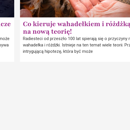
icze
Co kieruje wahadełkiem i różdżką
na nową teorię!
 może
Radiesteci od przeszło 100 lat spierają się o przyczyny 
obywa
wahadełka i różdżki. Istnieje na ten temat wiele teorii. 
intrygującą hipotezę, która być może