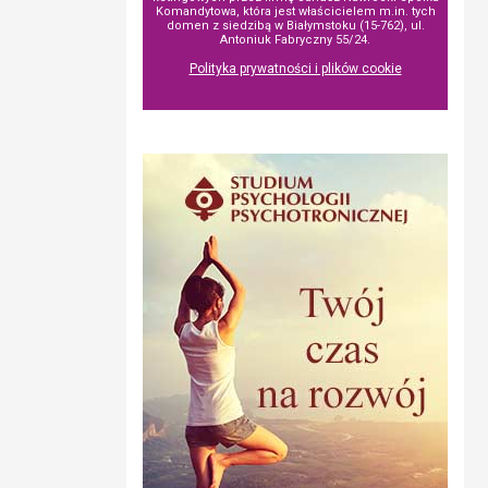
Komandytowa, która jest właścicielem m.in. tych
domen z siedzibą w Białymstoku (15-762), ul.
Antoniuk Fabryczny 55/24.
Polityka prywatności i plików cookie