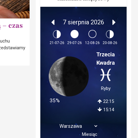
7 sierpnia 2026
 – czas
ruchu
12-08-26
21-07-26
29-07-26
20-08-26
Przedstawiamy
Trzecia
Kwadra
Ryby
35%
22:15
15:14
Miesiąc