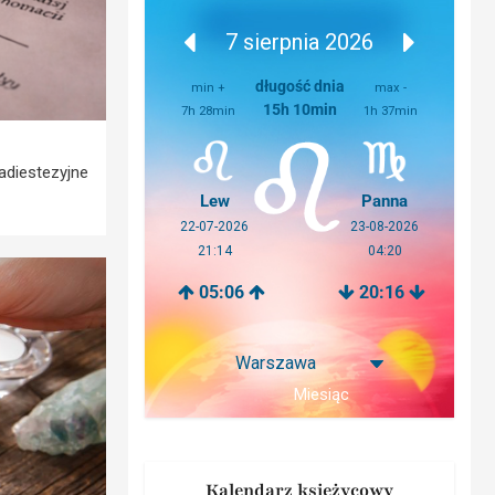
7 sierpnia 2026
długość dnia
min +
max -
15h 10min
7h 28min
1h 37min
adiestezyjne
Lew
Panna
22-07-2026
23-08-2026
21:14
04:20
05:06
20:16
Miesiąc
Kalendarz księżycowy