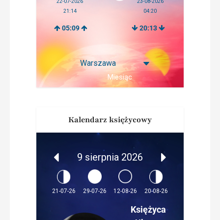
22-07-2026
23-08-2026
21:14
04:20
05:09
20:13
Miesiąc
Kalendarz księżycowy
9 sierpnia 2026
12-08-26
21-07-26
29-07-26
20-08-26
Księżyca