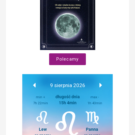
Polecamy
9 sierpnia 2026
długość dnia
min +
max -
15h 4min
7h 22min
1h 43min
Lew
Panna