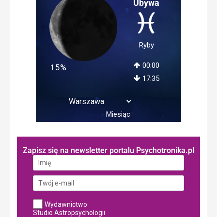
Ubywa
Ryby
00:00
15%
17:35
Miesiąc
Zapisz się na newsletter portalu Psychotronika.pl
Wydawnictwo
Studio Astropsychologii