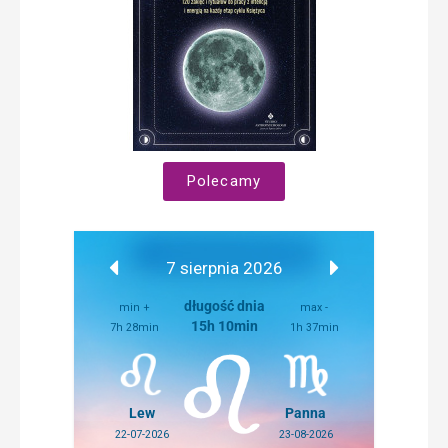
Polecamy
7 sierpnia 2026
długość dnia
min +
max -
15h 10min
7h 28min
1h 37min
Lew
Panna
22-07-2026
23-08-2026