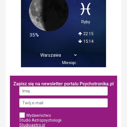
Ryby
22:15
35%
15:14
Miesiąc
Zapisz się na newsletter portalu Psychotronika.pl
Wydawnictwo
Studio Astropsychologii
Studioastro.pl