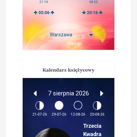
21:14
04:20
05:06
20:16
Miesiąc
Kalendarz księżycowy
7 sierpnia 2026
12-08-26
21-07-26
29-07-26
20-08-26
Trzecia
Kwadra