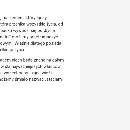
 na element, który łączy
tóra przenika wszystkie życia, od
ypadku wywodzi się od „bycia
geometrii” możemy przetłumaczyć
chowymi. Właśnie dlatego posiada
lkiego życia.
ykładem niech będą znane na całym
ców dla najważniejszych władców
je wszechogarniającą więź i
y możemy śmiało nazwać „stacjami