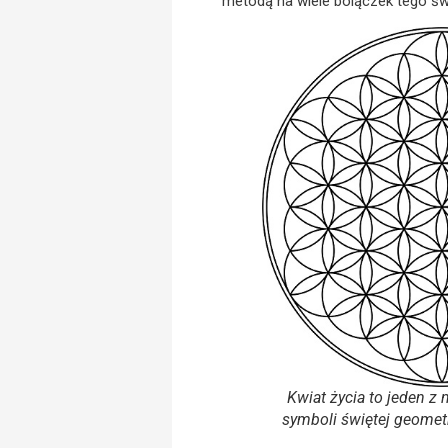
metodą na wiele bolączek tego św
Kwiat życia to jeden z
symboli świętej geometr