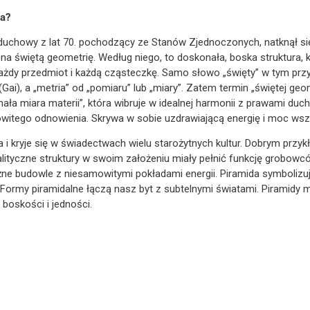
ia?
duchowy z lat 70. pochodzący ze Stanów Zjednoczonych, natknął się
 na świętą geometrię. Według niego, to doskonała, boska struktura, k
ażdy przedmiot i każdą cząsteczkę. Samo słowo „święty” w tym prz
” (Gai), a „metria” od „pomiaru” lub „miary”. Zatem termin „świętej 
onała miara materii”, która wibruje w idealnej harmonii z prawami du
kowitego odnowienia. Skrywa w sobie uzdrawiającą energię i moc wsze
a i kryje się w świadectwach wielu starożytnych kultur. Dobrym prz
alityczne struktury w swoim założeniu miały pełnić funkcję grobow
ężne budowle z niesamowitymi pokładami energii. Piramida symbolizu
. Formy piramidalne łączą nasz byt z subtelnymi światami. Piramid
boskości i jedności.