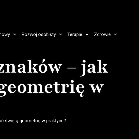
howy
Rozwój osobisty
Terapie
Zdrowie
znaków – jak
 geometrię w
ć świętą geometrię w praktyce?