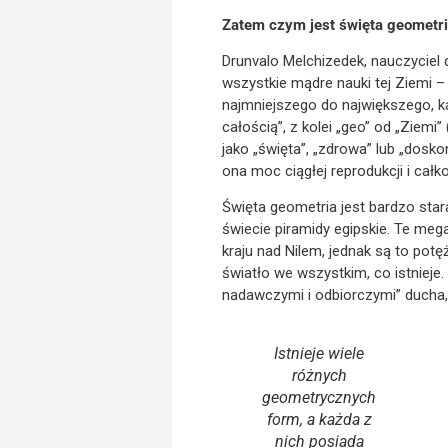
Zatem czym jest święta geometr
Drunvalo Melchizedek, nauczyciel 
wszystkie mądre nauki tej Ziemi –
najmniejszego do największego, k
całością”, z kolei „geo” od „Ziemi
jako „święta”, „zdrowa” lub „dosk
ona moc ciągłej reprodukcji i cał
Święta geometria jest bardzo star
świecie piramidy egipskie. Te meg
kraju nad Nilem, jednak są to pot
światło we wszystkim, co istnieje
nadawczymi i odbiorczymi” ducha, 
Istnieje wiele
różnych
geometrycznych
form, a każda z
nich posiada