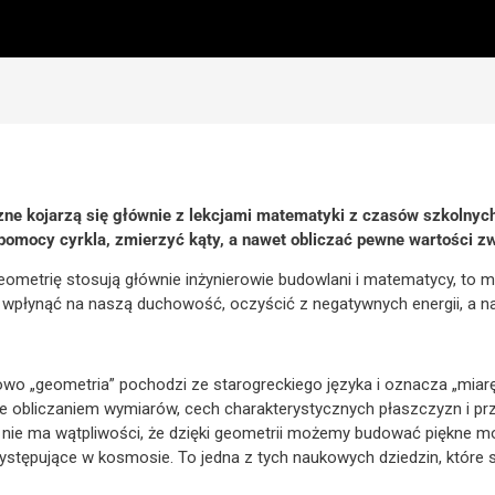
czne kojarzą się głównie z lekcjami matematyki z czasów szkolny
pomocy cyrkla, zmierzyć kąty, a nawet obliczać pewne wartości z
ometrię stosują głównie inżynierowie budowlani i matematycy, to 
płynąć na naszą duchowość, oczyścić z negatywnych energii, a n
wo „geometria” pochodzi ze starogreckiego języka i oznacza „miarę 
ie obliczaniem wymiarów, cech charakterystycznych płaszczyzn i pr
 nie ma wątpliwości, że dzięki geometrii możemy budować piękne m
ystępujące w kosmosie. To jedna z tych naukowych dziedzin, które spr