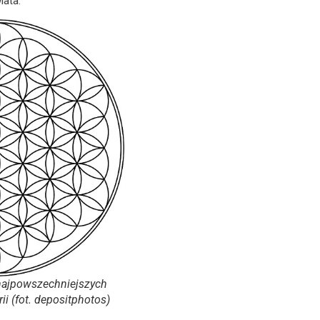
iata.
 najpowszechniejszych
ii (fot. depositphotos)