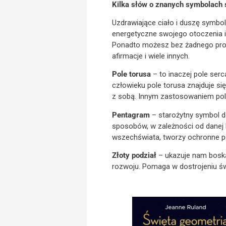
Kilka słów o znanych symbolach 
Uzdrawiające ciało i duszę symbo
energetyczne swojego otoczenia i
Ponadto możesz bez żadnego prob
afirmacje i wiele innych.
Pole torusa
– to inaczej pole ser
człowieku pole torusa znajduje s
z sobą. Innym zastosowaniem pola 
Pentagram
– starożytny symbol do
sposobów, w zależności od danej k
wszechświata, tworzy ochronne po
Złoty podział
– ukazuje nam boską
rozwoju. Pomaga w dostrojeniu świ