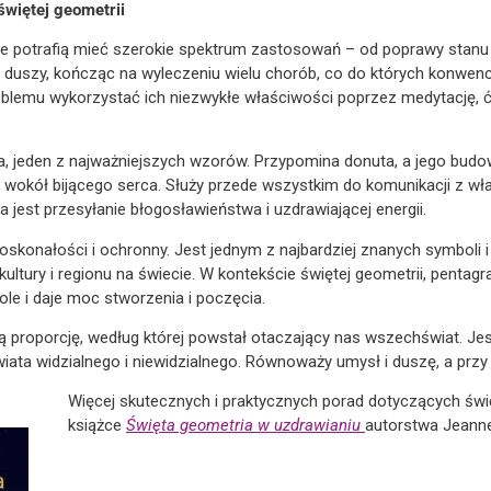
świętej geometrii
le potrafią mieć szerokie spektrum zastosowań – od poprawy stan
 duszy, kończąc na wyleczeniu wielu chorób, co do których konwen
lemu wykorzystać ich niezwykłe właściwości poprzez medytację, 
ca, jeden z najważniejszych wzorów. Przypomina donuta, a jego bud
ię wokół bijącego serca. Służy przede wszystkim do komunikacji z w
jest przesyłanie błogosławieństwa i uzdrawiającej energii.
skonałości i ochronny. Jest jednym z najbardziej znanych symboli i
ultury i regionu na świecie. W kontekście świętej geometrii, penta
le i daje moc stworzenia i poczęcia.
 proporcję, według której powstał otaczający nas wszechświat. Jes
ata widzialnego i niewidzialnego. Równoważy umysł i duszę, a przy t
Więcej skutecznych i praktycznych porad dotyczących świę
książce
Święta geometria w uzdrawianiu
autorstwa Jeann