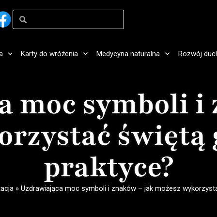
a
Karty do wróżenia
Medycyna naturalna
Rozwój duc
a moc symboli i 
rzystać świętą
praktyce?
acja
»
Uzdrawiająca moc symboli i znaków – jak możesz wykorzysta