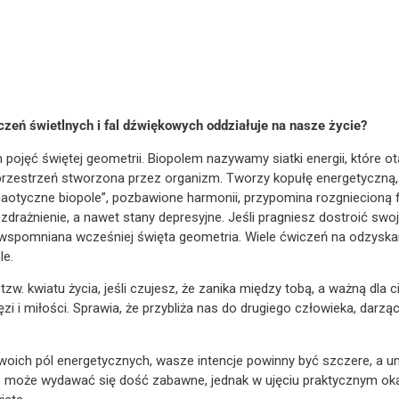
ączeń świetlnych i fal dźwiękowych oddziałuje na nasze życie?
h pojęć świętej geometrii. Biopolem nazywamy siatki energii, które 
o przestrzeń stworzona przez organizm. Tworzy kopułę energetyczną, 
aotyczne biopole”, pozbawione harmonii, przypomina rozgniecioną
rażnienie, a nawet stany depresyjne. Jeśli pragniesz dostroić swoj
 wspomniana wcześniej święta geometria. Wiele ćwiczeń na odzyska
le.
w. kwiatu życia, jeśli czujesz, że zanika między tobą, a ważną dla c
ięzi i miłości. Sprawia, że przybliża nas do drugiego człowieka, dar
woich pól energetycznych, wasze intencje powinny być szczere, a u
a” może wydawać się dość zabawne, jednak w ujęciu praktycznym ok