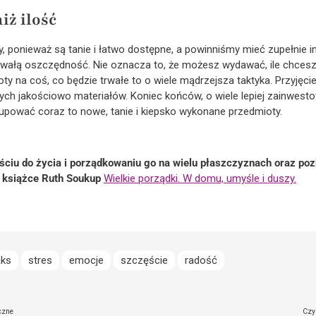
iż ilość
, ponieważ są tanie i łatwo dostępne, a powinniśmy mieć zupełnie in
rwałą oszczędność. Nie oznacza to, że możesz wydawać, ile chcesz
oty na coś, co będzie trwałe to o wiele mądrzejsza taktyka. Przyjęcie
ch jakościowo materiałów. Koniec końców, o wiele lepiej zainwestow
kupować coraz to nowe, tanie i kiepsko wykonane przedmioty.
ciu do życia i porządkowaniu go na wielu płaszczyznach oraz poz
książce Ruth Soukup
Wielkie porządki. W domu, umyśle i duszy.
aks
stres
emocje
szczęście
radość
czne
Czy