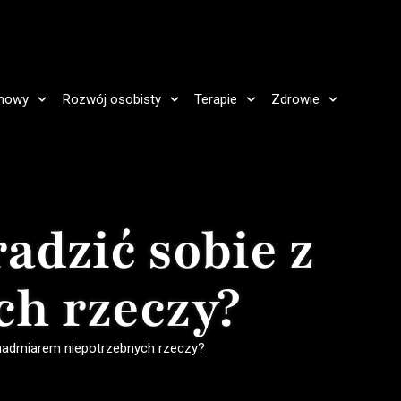
howy
Rozwój osobisty
Terapie
Zdrowie
adzić sobie z
h rzeczy?
z nadmiarem niepotrzebnych rzeczy?