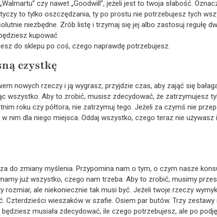
„Walmartu” czy nawet „Goodwill”, jeżeli jest to twoja słabość. Ozna
czy to tylko oszczędzania, ty po prostu nie potrzebujesz tych wszy
lutnie niezbędne. Zrób listę i trzymaj się jej albo zastosuj regułę d
e będziesz kupować
iesz do sklepu po coś, czego naprawdę potrzebujesz.
sną czystkę
wem nowych rzeczy i ją wygrasz, przyjdzie czas, aby zająć się bałag
ąc wszystko. Aby to zrobić, musisz zdecydować, że zatrzymujesz tylk
nim roku czy półtora, nie zatrzymuj tego. Jeżeli za czymś nie przep
w nim dla niego miejsca. Oddaj wszystko, czego teraz nie używasz
sza do zmiany myślenia. Przypomina nam o tym, o czym nasze kon
mamy już wszystko, czego nam trzeba. Aby to zrobić, musimy prze
y rozmiar, ale niekoniecznie tak musi być. Jeżeli twoje rzeczy wymykaj
eć. Czterdzieści wieszaków w szafie. Osiem par butów. Trzy zestawy
ama będziesz musiała zdecydować, ile czego potrzebujesz, ale po podjęciu