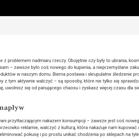
e z problemem nadmiaru rzeczy. Obojętnie czy były to ubrania, kosm
am – zawsze było coś nowego do kupienia, a nieprzemyślane zaku
oduktów w naszym domu. Bierna postawa i skrupulatne śledzenie prom
y z tym aktywnie walczyć – są sposoby, które nie tylko się sprawdza
uwolnisz się od panującego chaosu i zyskasz więcej czasu dla sieb
 napływ
wani przytłaczającym nakazem konsumpcji – zawsze jest coś nowe
zeciwko reklamie, walczyć z kulturą, która nakazuje nam kupować c
iminować pokusę i po prostu unikać chodzenia po sklepach na tyle, 