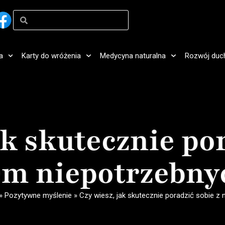
a
Karty do wróżenia
Medycyna naturalna
Rozwój duc
ak skutecznie por
m niepotrzebnyc
»
Pozytywne myślenie
»
Czy wiesz, jak skutecznie poradzić sobie 