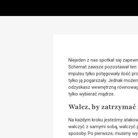
Niejeden z nas spotkał się zapewn
Schemat zawsze pozostawał ten s
impulsu tylko potęgowały ilość pr
tylko ją pogarszały. Jednak możem
odzyskasz wewnętrzną równowagę, 
tylko wybierać mądrze.
Walcz, by zatrzymać
Na każdym kroku jesteśmy atako
walczyć z samymi sobą, walczyć pr
sposoby. Po pierwsze, musimy wyel