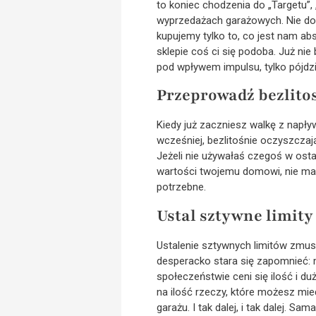
to koniec chodzenia do „Targetu”, 
wyprzedażach garażowych. Nie doty
kupujemy tylko to, co jest nam abso
sklepie coś ci się podoba. Już ni
pod wpływem impulsu, tylko pójdz
Przeprowadź bezlito
Kiedy już zaczniesz walkę z napły
wcześniej, bezlitośnie oczyszczaj
Jeżeli nie używałaś czegoś w ostat
wartości twojemu domowi, nie ma 
potrzebne.
Ustal sztywne limity
Ustalenie sztywnych limitów zmu
desperacko stara się zapomnieć: 
społeczeństwie ceni się ilość i duż
na ilość rzeczy, które możesz mi
garażu. I tak dalej, i tak dalej. S