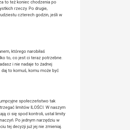
cza to też koniec chodzenia po
stkich rzeczy. Po drugie,
wudziestu czterech godzin, jeśli w
anem, którego narobiłaś
o to, co jest ci teraz potrzebne.
adasz i nie nadaje to żadnej
 i daj to komuś, komu może być
sumpcyjne społeczeństwo tak
strzegać limitów ILOŚCI. W naszym
ą ci się spod kontroli, ustal limity
 naczyń. Po jednym narzędziu w
 tej decyzji już jej nie zmieniaj.