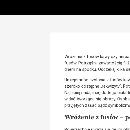
Wróżenie z fusów kawy czy herbat
fusów. Potrząśnij zawartością fil
dnem na spodku. Odczekaj kilka s
Umiejętność czytania z fusów kawy
szeroko dostępne „rekwizyty”. Potr
Najlepiej nadaje się do tego biał
widać tworzące się obrazy. Osoba 
przyjętych zasad bądź symbolizmu.
Wróżenie z fusów – 
Powszechnie uważa się, że im obraz