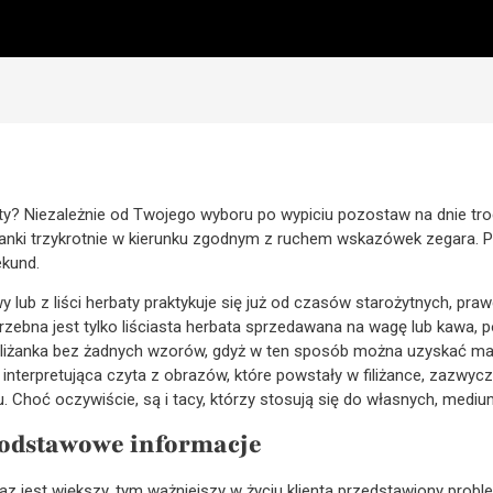
y? Niezależnie od Twojego wyboru po wypiciu pozostaw na dnie troc
iżanki trzykrotnie w kierunku zgodnym z ruchem wskazówek zegara. P
ekund.
 lub z liści herbaty praktykuje się już od czasów starożytnych, pr
zebna jest tylko liściasta herbata sprzedawana na wagę lub kawa, po
a filiżanka bez żadnych wzorów, gdyż w ten sposób można uzyskać ma
interpretująca czyta z obrazów, które powstały w filiżance, zazwycz
 Choć oczywiście, są i tacy, którzy stosują się do własnych, mediumi
podstawowe informacje
 jest większy, tym ważniejszy w życiu klienta przedstawiony problem;