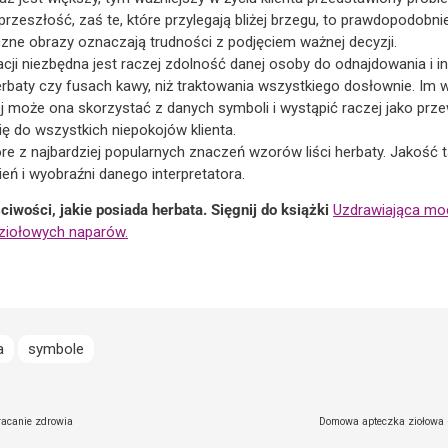
rzeszłość, zaś te, które przylegają bliżej brzegu, to prawdopodobnie
zne obrazy oznaczają trudności z podjęciem ważnej decyzji.
acji niezbędna jest raczej zdolność danej osoby do odnajdowania i i
rbaty czy fusach kawy, niż traktowania wszystkiego dosłownie. Im
ej może ona skorzystać z danych symboli i wystąpić raczej jako przew
się do wszystkich niepokojów klienta.
re z najbardziej popularnych znaczeń wzorów liści herbaty. Jakość t
eń i wyobraźni danego interpretatora.
iwości, jakie posiada herbata. Sięgnij do książki
Uzdrawiająca moc
 ziołowych naparów.
a
symbole
racanie zdrowia
Domowa apteczka ziołowa –