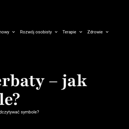
howy
Rozwój osobisty
Terapie
Zdrowie
rbaty – jak
le?
 odczytywać symbole?