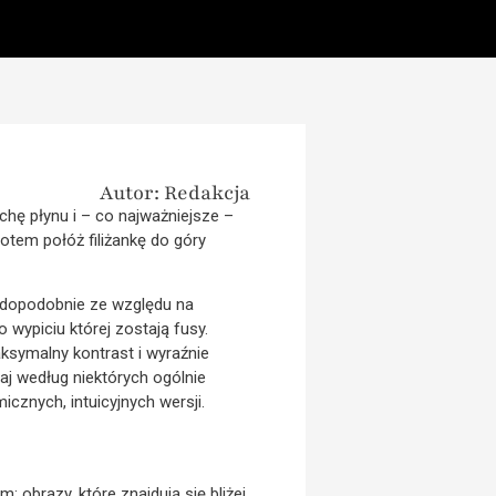
Autor: Redakcja
hę płynu i – co najważniejsze –
otem połóż filiżankę do góry
awdopodobnie ze względu na
 wypiciu której zostają fusy.
ksymalny kontrast i wyraźnie
aj według niektórych ogólnie
cznych, intuicyjnych wersji.
 obrazy, które znajdują się bliżej