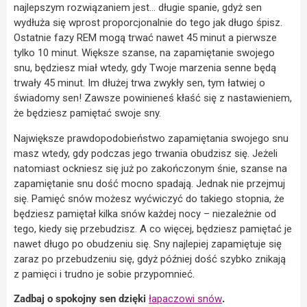
najlepszym rozwiązaniem jest… długie spanie, gdyż sen
wydłuża się wprost proporcjonalnie do tego jak długo śpisz.
Ostatnie fazy REM mogą trwać nawet 45 minut a pierwsze
tylko 10 minut. Większe szanse, na zapamiętanie swojego
snu, będziesz miał wtedy, gdy Twoje marzenia senne będą
trwały 45 minut. Im dłużej trwa zwykły sen, tym łatwiej o
świadomy sen! Zawsze powinieneś kłaść się z nastawieniem,
że będziesz pamiętać swoje sny.
Największe prawdopodobieństwo zapamiętania swojego snu
masz wtedy, gdy podczas jego trwania obudzisz się. Jeżeli
natomiast ockniesz się już po zakończonym śnie, szanse na
zapamiętanie snu dość mocno spadają. Jednak nie przejmuj
się. Pamięć snów możesz wyćwiczyć do takiego stopnia, że
będziesz pamiętał kilka snów każdej nocy – niezależnie od
tego, kiedy się przebudzisz. A co więcej, będziesz pamiętać je
nawet długo po obudzeniu się. Sny najlepiej zapamiętuje się
zaraz po przebudzeniu się, gdyż później dość szybko znikają
z pamięci i trudno je sobie przypomnieć.
Zadbaj o spokojny sen dzięki
łapaczowi snów
.