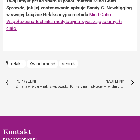
Twój umysł przed snem uspokoi metoda Mind Calm.
Sprawdź, jak jej zastosowanie opisuje Sandy C. Newbigging
w swojej książce Relaksacyjna metoda
Mind Calm
Współczesna technika medytacyjna wyciszająca umysł i
ciało.
relaks
świadomość
sennik
POPRZEDNI
NASTĘPNY
Zmiana w życiu – jak ją wprowadzić i zaakceptować?
Pomysły na medytację – „w chmurach”, „dymną” i z kamieniami
Kontakt
psychotronika.pl