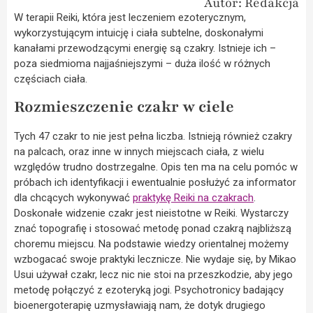
Autor: Redakcja
W terapii Reiki, która jest leczeniem ezoterycznym,
wykorzystującym intuicję i ciała subtelne, doskonałymi
kanałami przewodzącymi energię są czakry. Istnieje ich –
poza siedmioma najjaśniejszymi – duża ilość w różnych
częściach ciała.
Rozmieszczenie czakr w ciele
Tych 47 czakr to nie jest pełna liczba. Istnieją również czakry
na palcach, oraz inne w innych miejscach ciała, z wielu
względów trudno dostrzegalne. Opis ten ma na celu pomóc w
próbach ich identyfikacji i ewentualnie posłużyć za informator
dla chcących wykonywać
praktykę Reiki na czakrach
.
Doskonałe widzenie czakr jest nieistotne w Reiki. Wystarczy
znać topografię i stosować metodę ponad czakrą najbliższą
choremu miejscu. Na podstawie wiedzy orientalnej możemy
wzbogacać swoje praktyki lecznicze. Nie wydaje się, by Mikao
Usui używał czakr, lecz nic nie stoi na przeszkodzie, aby jego
metodę połączyć z ezoteryką jogi. Psychotronicy badający
bioenergoterapię uzmysławiają nam, że dotyk drugiego