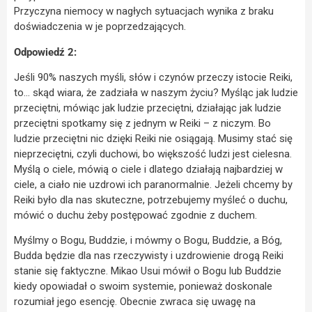
Przyczyna niemocy w nagłych sytuacjach wynika z braku
doświadczenia w je poprzedzających.
Odpowiedź 2:
Jeśli 90% naszych myśli, słów i czynów przeczy istocie Reiki,
to… skąd wiara, że zadziała w naszym życiu? Myśląc jak ludzie
przeciętni, mówiąc jak ludzie przeciętni, działając jak ludzie
przeciętni spotkamy się z jednym w Reiki – z niczym. Bo
ludzie przeciętni nic dzięki Reiki nie osiągają. Musimy stać się
nieprzeciętni, czyli duchowi, bo większość ludzi jest cielesna.
Myślą o ciele, mówią o ciele i dlatego działają najbardziej w
ciele, a ciało nie uzdrowi ich paranormalnie. Jeżeli chcemy by
Reiki było dla nas skuteczne, potrzebujemy myśleć o duchu,
mówić o duchu żeby postępować zgodnie z duchem.
Myślmy o Bogu, Buddzie, i mówmy o Bogu, Buddzie, a Bóg,
Budda będzie dla nas rzeczywisty i uzdrowienie drogą Reiki
stanie się faktyczne. Mikao Usui mówił o Bogu lub Buddzie
kiedy opowiadał o swoim systemie, ponieważ doskonale
rozumiał jego esencję. Obecnie zwraca się uwagę na