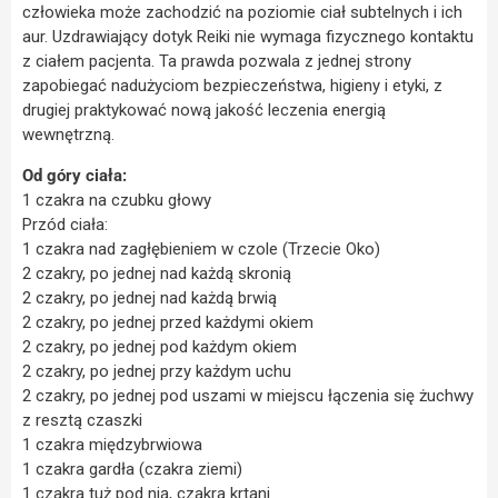
człowieka może zachodzić na poziomie ciał subtelnych i ich
aur. Uzdrawiający dotyk Reiki nie wymaga fizycznego kontaktu
z ciałem pacjenta. Ta prawda pozwala z jednej strony
zapobiegać nadużyciom bezpieczeństwa, higieny i etyki, z
drugiej praktykować nową jakość leczenia energią
wewnętrzną.
Od góry ciała:
1 czakra na czubku głowy
Przód ciała:
1 czakra nad zagłębieniem w czole (Trzecie Oko)
2 czakry, po jednej nad każdą skronią
2 czakry, po jednej nad każdą brwią
2 czakry, po jednej przed każdymi okiem
2 czakry, po jednej pod każdym okiem
2 czakry, po jednej przy każdym uchu
2 czakry, po jednej pod uszami w miejscu łączenia się żuchwy
z resztą czaszki
1 czakra międzybrwiowa
1 czakra gardła (czakra ziemi)
1 czakra tuż pod nią, czakra krtani