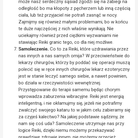
może nasz serdeczny sąsiad zgodzi się na zabiegi na
odległość bo ma kłopoty z pęcherzem lub inną częścią
ciała, lub też przyjaciel nie potrafi zasnąć w nocy.
Zajmijmy się również małymi problemami, bo w końcu
te duże najczęściej z nich właśnie wynikają. Nie
uciekajmy również przed ciężkimi wyzwaniami nie
stawiając Reiki granic tego, co dla niej możliwe.
Samoleczenie.
Co to za Reiki, które uzdrawiania przez
nas innych a nas samych omija? W przeciwieństwie do
lekarzy chirurgów, którzy by poddać się operacji muszą
polecić się w ręce innych chirurgów lekarz ezoteryczny
jest w stanie leczyć samego siebie, a nawet powinien,
bo działa w rzeczywistości wewnętrznej.
Przystępowanie do terapii samemu będąc chorym
wprowadza zaburzenia wibracyjne. Reiki jest energią
inteligentną, i nie okłamujmy się, jeżeli nie potrafimy
zwalczyć swojego kataru to w jakim celu zabieramy się
za czyjeś kalectwo? Na jakiej podstawie sądzimy, że
nam się coś uda? Samoleczenie utrzymuje nas przy
logice Reiki, dzięki niemu możemy przekazywać
prawdziwe zdrowie innym, nie możemy przecież