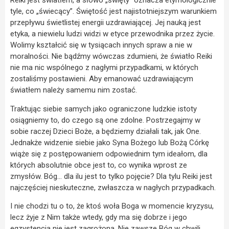
Reiki jest światłem, a słowo „święty” oznacza etymologicznie
tyle, co „świecący”. Świętość jest najistotniejszym warunkiem
przepływu świetlistej energii uzdrawiającej. Jej nauką jest
etyka, a niewielu ludzi widzi w etyce przewodnika przez życie.
Wolimy kształcić się w tysiącach innych spraw a nie w
moralności. Nie bądźmy wówczas zdumieni, że światło Reiki
nie ma nic wspólnego z nagłymi przypadkami, w których
zostaliśmy postawieni. Aby emanować uzdrawiającym
światłem należy samemu nim zostać.
Traktując siebie samych jako ograniczone ludzkie istoty
osiągniemy to, do czego są one zdolne. Postrzegajmy w
sobie raczej Dzieci Boże, a będziemy działali tak, jak One.
Jednakże widzenie siebie jako Syna Bożego lub Bożą Córkę
wiąże się z postępowaniem odpowiednim tym ideałom, dla
których absolutnie obce jest to, co wynika wprost ze
zmysłów. Bóg… dla ilu jest to tylko pojęcie? Dla tylu Reiki jest
najczęściej nieskuteczne, zwłaszcza w nagłych przypadkach.
I nie chodzi tu o to, że ktoś woła Boga w momencie kryzysu,
lecz żyje z Nim także wtedy, gdy ma się dobrze i jego
egzystencja nie jest zagrożona. Nie zawsze Bóg w chwili