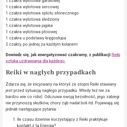
1 czakra wylotowa gardłowej
1 czakra wylotowa sercowej
1 czakra wylotowa splotu słonecznego
1 czakra wylotowa śledziony
1 czakra wylotowa pępka
1 czakra wylotowa płciowej
1 czakra u podstawy kręgosłupa
2 czakry, po jednej za każdym kolanem
Dowiedz się, jak energetyzować czakramy, z publikacji
Reiki
sztuka uzdrawiania dla każdego.
Reiki w nagłych przypadkach
Zdarza się, że inicjowany na któryś ze stopni Reiki stawiany
jest przed sytuacją nagłego przypadku. Wtedy też nie za
bardzo wie co robić. Odczuwa swoją bezsilność, jego zabiegi
nie przynoszą skutków, chory ząb nadal boli itd. Pojawiają się
jednak następujące pytania:
Ile czasu dziennie korzystający z Reiki praktykuje
kontakt z tą Energią?