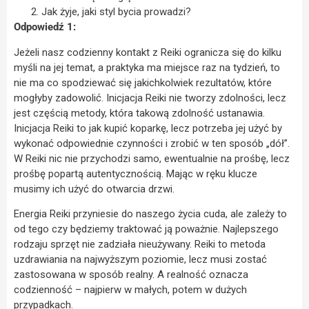
Jak żyje, jaki styl bycia prowadzi?
Odpowiedź 1:
Jeżeli nasz codzienny kontakt z Reiki ogranicza się do kilku
myśli na jej temat, a praktyka ma miejsce raz na tydzień, to
nie ma co spodziewać się jakichkolwiek rezultatów, które
mogłyby zadowolić. Inicjacja Reiki nie tworzy zdolności, lecz
jest częścią metody, która takową zdolność ustanawia.
Inicjacja Reiki to jak kupić koparkę, lecz potrzeba jej użyć by
wykonać odpowiednie czynności i zrobić w ten sposób „dół”.
W Reiki nic nie przychodzi samo, ewentualnie na prośbę, lecz
prośbę popartą autentycznością. Mając w ręku klucze
musimy ich użyć do otwarcia drzwi.
Energia Reiki przyniesie do naszego życia cuda, ale zależy to
od tego czy będziemy traktować ją poważnie. Najlepszego
rodzaju sprzęt nie zadziała nieużywany. Reiki to metoda
uzdrawiania na najwyższym poziomie, lecz musi zostać
zastosowana w sposób realny. A realność oznacza
codzienność – najpierw w małych, potem w dużych
przypadkach.