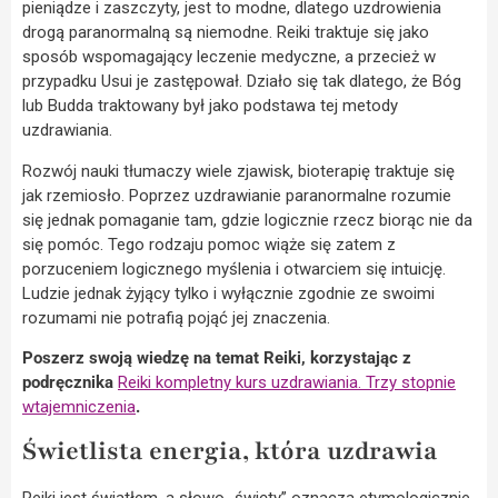
pieniądze i zaszczyty, jest to modne, dlatego uzdrowienia
drogą paranormalną są niemodne. Reiki traktuje się jako
sposób wspomagający leczenie medyczne, a przecież w
przypadku Usui je zastępował. Działo się tak dlatego, że Bóg
lub Budda traktowany był jako podstawa tej metody
uzdrawiania.
Rozwój nauki tłumaczy wiele zjawisk, bioterapię traktuje się
jak rzemiosło. Poprzez uzdrawianie paranormalne rozumie
się jednak pomaganie tam, gdzie logicznie rzecz biorąc nie da
się pomóc. Tego rodzaju pomoc wiąże się zatem z
porzuceniem logicznego myślenia i otwarciem się intuicję.
Ludzie jednak żyjący tylko i wyłącznie zgodnie ze swoimi
rozumami nie potrafią pojąć jej znaczenia.
Poszerz swoją wiedzę na temat Reiki, korzystając z
podręcznika
Reiki kompletny kurs uzdrawiania. Trzy stopnie
wtajemniczenia
.
Świetlista energia, która uzdrawia