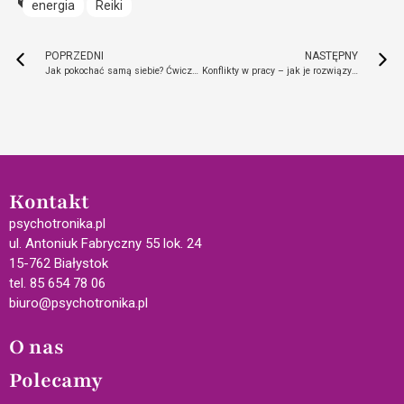
energia
Reiki
POPRZEDNI
NASTĘPNY
Jak pokochać samą siebie? Ćwiczenia, które zmienią Twoje życie
Konflikty w pracy – jak je rozwiązywać i wykorzystywać ich zalety
Kontakt
psychotronika.pl
ul. Antoniuk Fabryczny 55 lok. 24
15-762 Białystok
tel. 85 654 78 06
biuro@psychotronika.pl
O nas
Polecamy