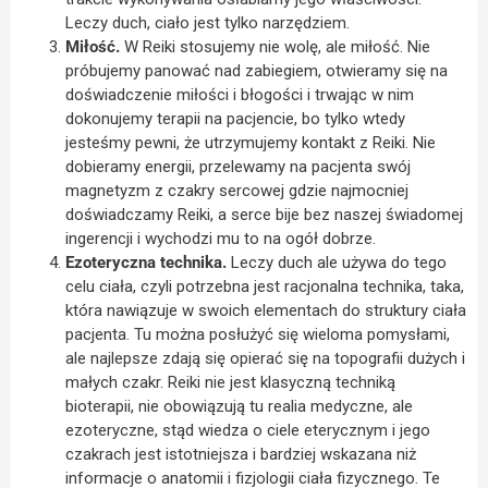
Leczy duch, ciało jest tylko narzędziem.
Miłość.
W Reiki stosujemy nie wolę, ale miłość. Nie
próbujemy panować nad zabiegiem, otwieramy się na
doświadczenie miłości i błogości i trwając w nim
dokonujemy terapii na pacjencie, bo tylko wtedy
jesteśmy pewni, że utrzymujemy kontakt z Reiki. Nie
dobieramy energii, przelewamy na pacjenta swój
magnetyzm z czakry sercowej gdzie najmocniej
doświadczamy Reiki, a serce bije bez naszej świadomej
ingerencji i wychodzi mu to na ogół dobrze.
Ezoteryczna technika.
Leczy duch ale używa do tego
celu ciała, czyli potrzebna jest racjonalna technika, taka,
która nawiązuje w swoich elementach do struktury ciała
pacjenta. Tu można posłużyć się wieloma pomysłami,
ale najlepsze zdają się opierać się na topografii dużych i
małych czakr. Reiki nie jest klasyczną techniką
bioterapii, nie obowiązują tu realia medyczne, ale
ezoteryczne, stąd wiedza o ciele eterycznym i jego
czakrach jest istotniejsza i bardziej wskazana niż
informacje o anatomii i fizjologii ciała fizycznego. Te