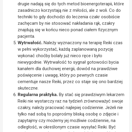
drugie nadają się do tych metod bioenergoterapii, które
zasadniczo korzystają nie z miłości, ale z woli. Co do
techniki to gdy dochodzi do leczenia czakr osobiście
zachęcam by nie stosować nakładania rąk, czakry
znajdują się w końcu nieco ponad ciałem fizycznym
pacjenta.
Wytrwałość.
Należy wyznaczony na terapię Reiki czas
w pełni wykorzystać, każdą zaplanowaną pozycję
wykonać choćby bolały już nieco ręce i było
niewygodnie. Wytrwałość to sygnał gotowości bycia
kanałem dla duchowej energii, dowód na prawdziwe
poświęcenie i uwagę, który po pewnych czasie
cementuje nasze Reiki, przez co staje się ono bardziej
skuteczne.
Regularna praktyka.
By stać się prawdziwym lekarzem
Reiki nie wystarczy raz na tydzień zrównoważyć swoje
czakry, należy pracować najlepiej codziennie. Jeżeli nie
tylko nad sobą to poprośmy bliską osobę o zdjęcie i
zapytajmy czy możemy jej możliwie codziennie, na
odległość, w określonym czasie wysyłać Reiki. Być