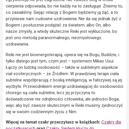
cierpienia odpowiada, bo nie każdy na to zasługuje. Żniemy to,
co zasialiśmy. Siejąc relację z Bogiem będziemy ją żąć, a to
przyniesie nam cudowne uzdrowienia. Nie da się jednak żyć z
Bogiem i posłusznie podążać za światem; albo On, albo
nasze zmysły, a wtedy skuteczne Reiki jest wykluczone, bo
jest ono metodą paranormalnego, niezmysłowego
uzdrawiania.
Reiki nie jest bioenergoterapią, opiera się na Bogu, Buddzie, i
tylko dlatego jest tym, czym jest – systemem Mikao Usui.
Łączy on ludzką osobowość – także w subtelnym aspekcie
ciał ezoterycznych – ze Źródłem. W prawdziwej terapii ciała
subtelne współpracują z boską inteligencją, w fałszywej są jej
wyzbyte. Przewodnikiem energii uzdrawiającej do osobowości
chorego są ciała subtelne, lecz jej przyczyna to
doświadczenie nie odrębności człowieka, ale jedności Boga,
więc aby być zawsze skutecznym w Reiki musimy zjednoczyć
się w swoim codziennym życiu z Nim.
Więcej na temat czakr przeczytasz w książkach:
Czakry dla
początkujących
oraz
Czakry. Siedem kluczy do