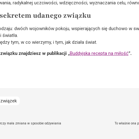
wania, radykalnej uczciwości, wdzięczności, wyznaczania celu, równ
 sekretem udanego związku
rodzaju: dwóch wojowników pokoju, wspierających się duchowo w sw
 światła.
zy tym, w co wierzymy, i tym, jak działa świat.
wiązku znajdziesz w publikacji „
Buddyjska recepta na miłość
”.
związek
tarczy mała zmiana w sposobie odżywiania
To właśnie ona p