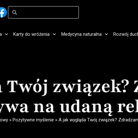
a
Karty do wróżenia
Medycyna naturalna
Rozwój duc
a Twój związek? 
wa na udaną re
howy
»
Pozytywne myślenie
»
A jak wygląda Twój związek? Zdradzam