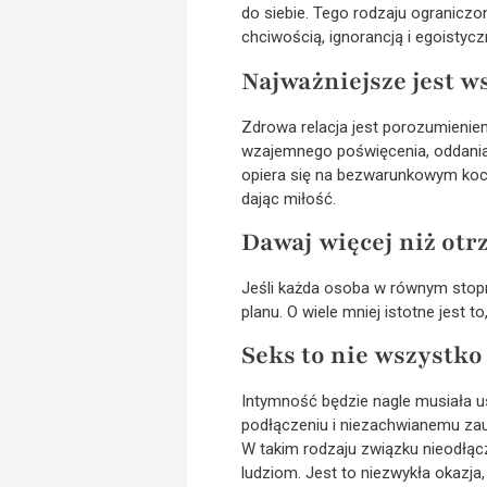
do siebie. Tego rodzaju ogranicz
chciwością, ignorancją i egoistycz
Najważniejsze jest w
Zdrowa relacja jest porozumienie
wzajemnego poświęcenia, oddania 
opiera się na bezwarunkowym kocha
dając miłość.
Dawaj więcej niż otr
Jeśli każda osoba w równym stopn
planu. O wiele mniej istotne jest
Seks to nie wszystko
Intymność będzie nagle musiała us
podłączeniu i niezachwianemu zau
W takim rodzaju związku nieodłącz
ludziom. Jest to niezwykła okazja,