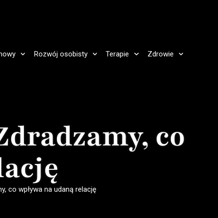
howy
Rozwój osobisty
Terapie
Zdrowie
Zdradzamy, co
lację
y, co wpływa na udaną relację