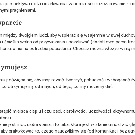
ona perspektywa rodzi oczekiwania, zaborczość i rozczarowanie. Cu
nymi pragnieniami.
sparcie
m między dwojgiem ludzi, aby wspierać się wzajemnie w swej duchow
i ścieżka wolna od przywiązania i oczekiwań (dodatkowo pełna trosk
niu, a nie na potrzebie posiadania. Chociaż można włożyć w nią mnó
zymujesz
iu poświęca się, aby inspirować, tworzyć, pobudzać i wzbogacać życ
 to, co otrzymujemy od innych, od tego, co my możemy dać.
tąpić miejsca ciepłu i czułości, cierpliwości, uczciwości, aktywnemu
faniu.
nie jest moc uzdrawiania, i to taka, która jest w stanie umożliwić g
 aby praktykować to, czego nauczyliśmy się (od komunikacji bez agre