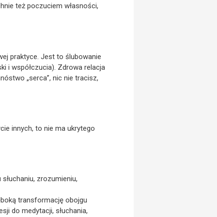
chnie też poczuciem własności,
ej praktyce. Jest to ślubowanie
i i współczucia). Zdrowa relacja
stwo „serca”, nic nie tracisz,
ie innych, to nie ma ukrytego
 słuchaniu, zrozumieniu,
łęboką transformację obojgu
sji do medytacji, słuchania,