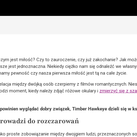
: czym jest miłość? Czy to zauroczenie, czy już zakochanie? Jak m
ze jest jednoznaczna. Niekiedy ciężko nam się odnaleźć we własny
amy pewność czy nasza pierwsza miłość jest tą na całe życie.
relacja między dwójką osób czerpiemy z filmów romantycznych. Nies
odzi moment, kiedy należy zdjąć różowe okulary i
zmierzyć się z sz
 powinien wyglądać dobry związek, Timber Hawkeye dzieli się w ks
prowadzi do rozczarowań
jako proste zobowiązanie między dwojgiem ludzi, przeznaczonych so