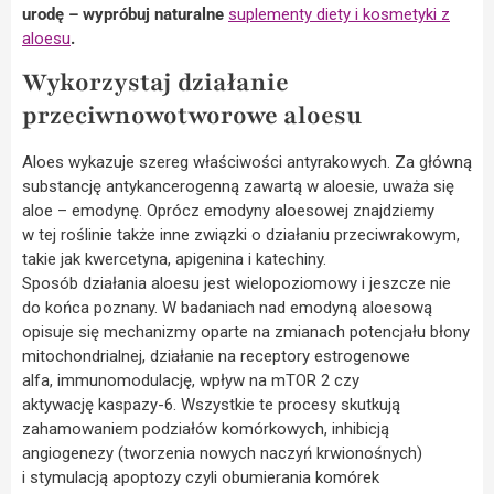
urodę – wypróbuj naturalne
suplementy diety i kosmetyki z
aloesu
.
Wykorzystaj działanie
przeciwnowotworowe aloesu
Aloes wykazuje szereg właściwości antyrakowych. Za główną
substancję antykancerogenną zawartą w aloesie, uważa się
aloe – emodynę. Oprócz emodyny aloesowej znajdziemy
w tej roślinie także inne związki o działaniu przeciwrakowym,
takie jak kwercetyna, apigenina i katechiny.
Sposób działania aloesu jest wielopoziomowy i jeszcze nie
do końca poznany. W badaniach nad emodyną aloesową
opisuje się mechanizmy oparte na zmianach potencjału błony
mitochondrialnej, działanie na receptory estrogenowe
alfa, immunomodulację, wpływ na mTOR 2 czy
aktywację kaspazy-6. Wszystkie te procesy skutkują
zahamowaniem podziałów komórkowych, inhibicją
angiogenezy (tworzenia nowych naczyń krwionośnych)
i stymulacją apoptozy czyli obumierania komórek