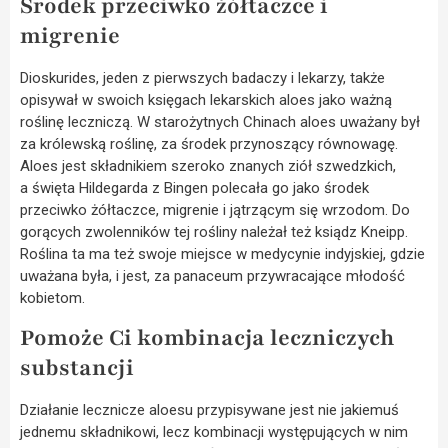
Środek przeciwko żółtaczce i
migrenie
Dioskurides, jeden z pierwszych badaczy i lekarzy, także
opisywał w swoich księgach lekarskich aloes jako ważną
roślinę leczniczą. W starożytnych Chinach aloes uważany był
za królewską roślinę, za środek przynoszący równowagę.
Aloes jest składnikiem szeroko znanych ziół szwedzkich,
a święta Hildegarda z Bingen polecała go jako środek
przeciwko żółtaczce, migrenie i jątrzącym się wrzodom. Do
gorących zwolenników tej rośliny należał też ksiądz Kneipp.
Roślina ta ma też swoje miejsce w medycynie indyjskiej, gdzie
uważana była, i jest, za panaceum przywracające młodość
kobietom.
Pomoże Ci kombinacja leczniczych
substancji
Działanie lecznicze aloesu przypisywane jest nie jakiemuś
jednemu składnikowi, lecz kombinacji występujących w nim