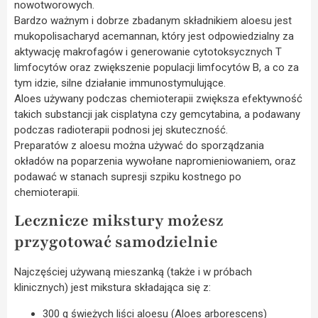
nowotworowych.
Bardzo ważnym i dobrze zbadanym składnikiem aloesu jest
mukopolisacharyd acemannan, który jest odpowiedzialny za
aktywację makrofagów i generowanie cytotoksycznych T
limfocytów oraz zwiększenie populacji limfocytów B, a co za
tym idzie, silne działanie immunostymulujące.
Aloes używany podczas chemioterapii zwiększa efektywność
takich substancji jak cisplatyna czy gemcytabina, a podawany
podczas radioterapii podnosi jej skuteczność.
Preparatów z aloesu można używać do sporządzania
okładów na poparzenia wywołane napromieniowaniem, oraz
podawać w stanach supresji szpiku kostnego po
chemioterapii.
Lecznicze mikstury możesz
przygotować samodzielnie
Najczęściej używaną mieszanką (także i w próbach
klinicznych) jest mikstura składająca się z:
300 g świeżych liści aloesu (Aloes arborescens)