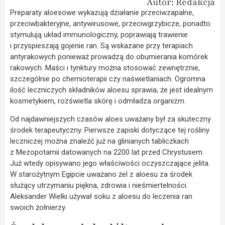
Autor: Redakcja
Preparaty aloesowe wykazują działanie przeciwzapalne,
przeciwbakteryjne, antywirusowe, przeciwgrzybicze, ponadto
stymulują układ immunologiczny, poprawiają trawienie
i przyspieszają gojenie ran. Są wskazane przy terapiach
antyrakowych ponieważ prowadzą do obumierania komórek
rakowych. Maści i tynktury można stosować zewnętrznie,
szczególnie po chemioterapii czy naświetlaniach. Ogromna
ilość leczniczych składników aloesu sprawia, że jest idealnym
kosmetykiem, rozświetla skórę i odmładza organizm.
Od najdawniejszych czasów aloes uważany był za skuteczny
środek terapeutyczny. Pierwsze zapiski dotyczące tej rośliny
leczniczej można znaleźć już na glinianych tabliczkach
z Mezopotamii datowanych na 2200 lat przed Chrystusem.
Już wtedy opisywano jego właściwości oczyszczające jelita.
W starożytnym Egipcie uważano żel z aloesu za środek
służący utrzymaniu piękna, zdrowia i nieśmiertelności.
Aleksander Wielki używał soku z aloesu do leczenia ran
swoich żołnierzy.