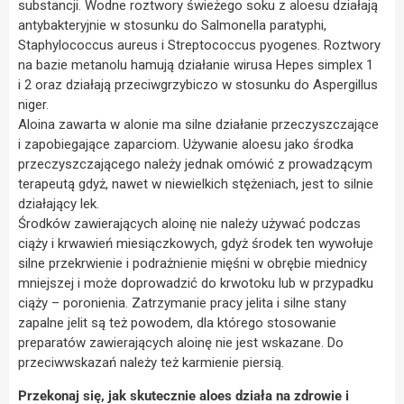
substancji. Wodne roztwory świeżego soku z aloesu działają
antybakteryjnie w stosunku do Salmonella paratyphi,
Staphylococcus aureus i Streptococcus pyogenes. Roztwory
na bazie metanolu hamują działanie wirusa Hepes simplex 1
i 2 oraz działają przeciwgrzybiczo w stosunku do Aspergillus
niger.
Aloina zawarta w alonie ma silne działanie przeczyszczające
i zapobiegające zaparciom. Używanie aloesu jako środka
przeczyszczającego należy jednak omówić z prowadzącym
terapeutą gdyż, nawet w niewielkich stężeniach, jest to silnie
działający lek.
Środków zawierających aloinę nie należy używać podczas
ciąży i krwawień miesiączkowych, gdyż środek ten wywołuje
silne przekrwienie i podrażnienie mięśni w obrębie miednicy
mniejszej i może doprowadzić do krwotoku lub w przypadku
ciąży – poronienia. Zatrzymanie pracy jelita i silne stany
zapalne jelit są też powodem, dla którego stosowanie
preparatów zawierających aloinę nie jest wskazane. Do
przeciwwskazań należy też karmienie piersią.
Przekonaj się, jak skutecznie aloes działa na zdrowie i