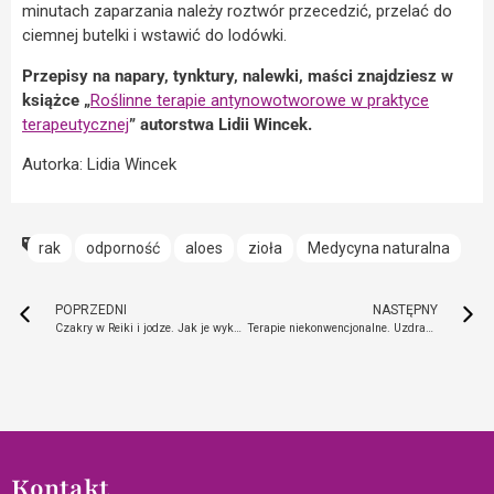
minutach zaparzania należy roztwór przecedzić, przelać do
ciemnej butelki i wstawić do lodówki.
Przepisy na napary, tynktury, nalewki, maści znajdziesz w
książce „
Roślinne terapie antynowotworowe w praktyce
terapeutycznej
” autorstwa Lidii Wincek.
Autorka: Lidia Wincek
rak
odporność
aloes
zioła
Medycyna naturalna
POPRZEDNI
NASTĘPNY
Czakry w Reiki i jodze. Jak je wykorzystać, by zwiększyć swoją energię?
Terapie niekonwencjonalne. Uzdrawiający wpływ kolorów, dźwięków i książek
Kontakt