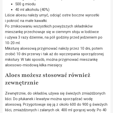
500 g miodu
40 ml alkoholu (40%)
Liście aloesu należy umyć, odciąć ostre boczne wyrostki
i pokroić na małe kawałki.
Po zmiksowaniu wszystkich powyższych składników
mieszankę przechowuje się w ciemnym słoju w lodówce
i używa 3 razy dziennie, na pół godziny przed jedzeniem po
10-20 ml.
Miksturę aloesową przyjmować należy przez 10 dni, potem
zrobić 10 dni przerwy i tak aż do wyczerpania sporządzonej
mikstury. W taki sposób, można przyjmować mieszankę
aloesowo-miodową kilka miesięcy.
Aloes możesz stosować również
zewnętrznie
Zewnętrznie, do okładów, używa się świeżych zmiażdżonych
liści. Do płukanek i lewatyw można sporządzać wodę
aloesową. Przygotowuje się ją z około 600 do 900 g świeżych
liści, zmiażdżonych i zalanych ok. 400 ml gorącej wody. Po 40