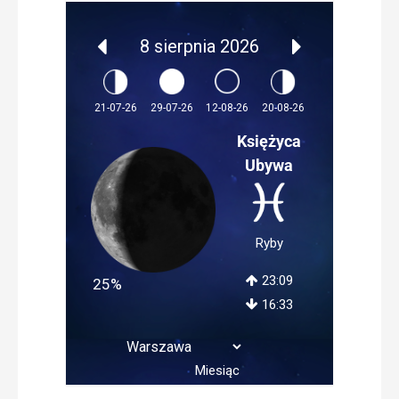
8 sierpnia 2026
12-08-26
21-07-26
29-07-26
20-08-26
Księżyca
Ubywa
Ryby
23:09
25%
16:33
Miesiąc