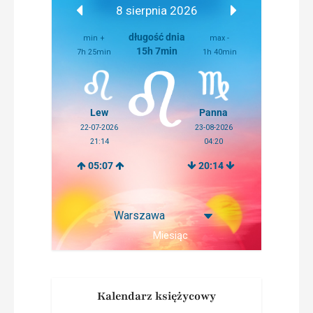
8 sierpnia 2026
długość dnia
min +
max -
15h 7min
7h 25min
1h 40min
Lew
Panna
22-07-2026
23-08-2026
21:14
04:20
05:07
20:14
Miesiąc
Kalendarz księżycowy