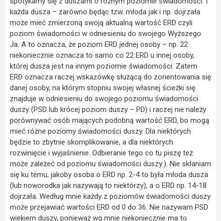
spotykamy się z duszami o różnym poziomie świadomości. I
każda dusza – zarówno będąc tzw. młoda jak i np. dojrzała
może mieć zmierzoną swoją aktualną wartość ERD czyli
poziom świadomości w odniesieniu do swojego Wyższego
Ja. A to oznacza, że poziom ERD jednej osoby – np. 22
niekoniecznie oznacza to samo co 22 ERD u innej osoby,
której dusza jest na innym poziomie świadomości. Zatem
ERD oznacza raczej wskazówkę służącą do zorientowania się
danej osoby, na którym stopniu swojej własnej ścieżki się
znajduje w odniesieniu do swojego poziomu świadomości
duszy (PSD lub krócej poziom duszy – PD) i raczej nie należy
porównywać osób mających podobną wartość ERD, bo mogą
mieć różne poziomy świadomości duszy. Dla niektórych
będzie to zbytnie skomplikowanie, a dla niektórych
rozwinięcie i wyjaśnienie. Odbieranie tego co tu piszę też
może zależeć od poziomu świadomości duszy:). Nie skłaniam
się ku temu, jakoby osoba o ERD np. 2-4 to była młoda dusza
(lub noworodka jak nazywają to niektórzy), a o ERD np. 14-18
dojrzała. Według mnie każdy z poziomów świadomości duszy
może przejawiać wartości ERD od 0 do 36. Nie nazywam PSD
wiekiem duszy, ponieważ wg mnie niekoniecznie ma to