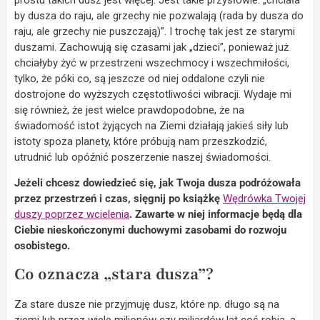
by dusza do raju, ale grzechy nie pozwalają (rada by dusza do
raju, ale grzechy nie puszczają)”. I trochę tak jest ze starymi
duszami. Zachowują się czasami jak „dzieci”, ponieważ już
chciałyby żyć w przestrzeni wszechmocy i wszechmiłości,
tylko, że póki co, są jeszcze od niej oddalone czyli nie
dostrojone do wyższych częstotliwości wibracji. Wydaje mi
się również, że jest wielce prawdopodobne, że na
świadomość istot żyjących na Ziemi działają jakieś siły lub
istoty spoza planety, które próbują nam przeszkodzić,
utrudnić lub opóźnić poszerzenie naszej świadomości.
Jeżeli chcesz dowiedzieć się, jak Twoja dusza podróżowała
przez przestrzeń i czas, sięgnij po książkę
Wędrówka Twojej
duszy poprzez wcielenia
. Zawarte w niej informacje będą dla
Ciebie nieskończonymi duchowymi zasobami do rozwoju
osobistego.
Co oznacza „stara dusza”?
Za stare dusze nie przyjmuję dusz, które np. długo są na