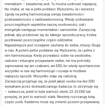
mentalnym – świadomej woli. Tu można uzdrowić najwięcej.
No chyba, że się w pełni poddasz Wyższemu Ja i wyrazisz
zgodę na pełną harmonizację swojej świadomości i
podświadomości z nadświadomością. Wtedy uzdrawianie
poszczególnych aspektów naszej osobowości, ciał i
energetyki następuje momentalnie i samoistnie. Zazwyczaj
jednak, aby przekonać się do takiego sposobu pracy, trzeba
pozdrawiać poszczególne części oddzielnie.
Najważniejsze jest rozwijanie zaufania do siebie, intuicji i Boga
w nas. A potem pełne poddanie się Wyższemu Ja i pełna z
nim harmonizacja. Kiedy pozwalasz sobie na swobodne,
radosne i intuicyjne przejawianie siebie, nie ma potrzeby
zajmowania się ani czakrami, ani ERD, bo wtedy spontanicznie
wszystko w nas się harmonizuje i rozwija w możliwie
najlepszy sposób. Wszystko staje się całością.
Zazwyczaj przyjmuje się, że jeżeli jakaś osoba ma ileś ERD
wywahane przez doświadczanego badacza, to utrzymuje się
– zwłaszcza, jeżeli to była wartość około 22-25 ERD lub
powyżej, że jest to wartość stała. Niestety rozczaruję tutaj
część osób. Każdemu może się zmienić poziom przejawianej