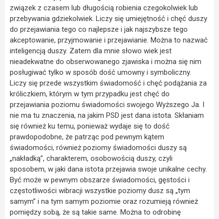
związek z czasem lub długością robienia czegokolwiek lub
przebywania gdziekolwiek. Liczy się umiejętność i chęć duszy
do przejawiania tego co najlepsze i jak najszybsze tego
akceptowanie, przyjmowanie i przejawianie. Można to nazwać
inteligencją duszy. Zatem dla mnie słowo wiek jest
nieadekwatne do obserwowanego zjawiska i można się nim
posługiwać tylko w sposób dość umowny i symboliczny.
Liczy się przede wszystkim świadomość i chęć podążania za
króliczkiem, którym w tym przypadku jest chęć do
przejawiania poziomu świadomości swojego Wyższego Ja. I
nie ma tu znaczenia, na jakim PSD jest dana istota. Skłaniam
się również ku temu, ponieważ wydaje się to dość
prawdopodobne, że patrząc pod pewnym kątem
świadomości, również poziomy świadomości duszy są
„nakładką”, charakterem, osobowością duszy, czyli
sposobem, w jaki dana istota przejawia swoje unikalne cechy.
Być może w pewnym obszarze świadomości, gęstości i
częstotliwości wibracji wszystkie poziomy dusz są „tym
samym” i na tym samym poziomie oraz rozumieją również
pomiędzy sobą, że są takie same. Można to odrobinę