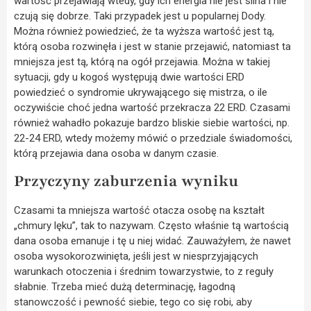
wartość przejawiają wtedy, gdy ich energia nie jest silna i nie
czują się dobrze. Taki przypadek jest u popularnej Dody.
Można również powiedzieć, że ta wyższa wartość jest tą,
którą osoba rozwinęła i jest w stanie przejawić, natomiast ta
mniejsza jest tą, którą na ogół przejawia. Można w takiej
sytuacji, gdy u kogoś występują dwie wartości ERD
powiedzieć o syndromie ukrywającego się mistrza, o ile
oczywiście choć jedna wartość przekracza 22 ERD. Czasami
również wahadło pokazuje bardzo bliskie siebie wartości, np.
22-24 ERD, wtedy możemy mówić o przedziale świadomości,
którą przejawia dana osoba w danym czasie.
Przyczyny zaburzenia wyniku
Czasami ta mniejsza wartość otacza osobę na kształt
„chmury lęku”, tak to nazywam. Często właśnie tą wartością
dana osoba emanuje i tę u niej widać. Zauważyłem, że nawet
osoba wysokorozwinięta, jeśli jest w niesprzyjających
warunkach otoczenia i średnim towarzystwie, to z reguły
słabnie. Trzeba mieć dużą determinację, łagodną
stanowczość i pewność siebie, tego co się robi, aby