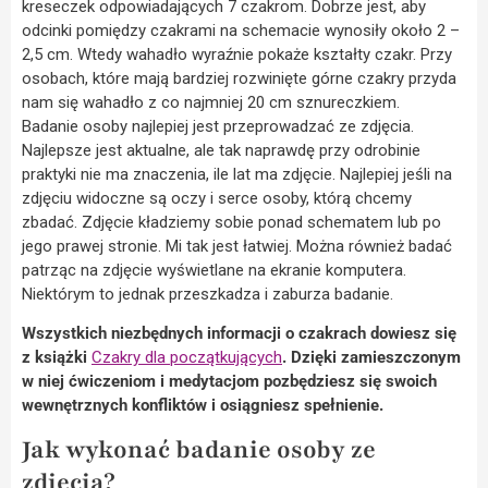
kreseczek odpowiadających 7 czakrom. Dobrze jest, aby
odcinki pomiędzy czakrami na schemacie wynosiły około 2 –
2,5 cm. Wtedy wahadło wyraźnie pokaże kształty czakr. Przy
osobach, które mają bardziej rozwinięte górne czakry przyda
nam się wahadło z co najmniej 20 cm sznureczkiem.
Badanie osoby najlepiej jest przeprowadzać ze zdjęcia.
Najlepsze jest aktualne, ale tak naprawdę przy odrobinie
praktyki nie ma znaczenia, ile lat ma zdjęcie. Najlepiej jeśli na
zdjęciu widoczne są oczy i serce osoby, którą chcemy
zbadać. Zdjęcie kładziemy sobie ponad schematem lub po
jego prawej stronie. Mi tak jest łatwiej. Można również badać
patrząc na zdjęcie wyświetlane na ekranie komputera.
Niektórym to jednak przeszkadza i zaburza badanie.
Wszystkich niezbędnych informacji o czakrach dowiesz się
z książki
Czakry dla początkujących
.
Dzięki zamieszczonym
w niej ćwiczeniom i medytacjom pozbędziesz się swoich
wewnętrznych konfliktów i osiągniesz spełnienie.
Jak wykonać badanie osoby ze
zdjęcia?