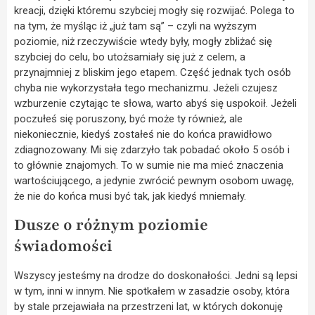
kreacji, dzięki któremu szybciej mogły się rozwijać. Polega to
na tym, że myśląc iż „już tam są” – czyli na wyższym
poziomie, niż rzeczywiście wtedy były, mogły zbliżać się
szybciej do celu, bo utożsamiały się już z celem, a
przynajmniej z bliskim jego etapem. Część jednak tych osób
chyba nie wykorzystała tego mechanizmu. Jeżeli czujesz
wzburzenie czytając te słowa, warto abyś się uspokoił. Jeżeli
poczułeś się poruszony, być może ty również, ale
niekoniecznie, kiedyś zostałeś nie do końca prawidłowo
zdiagnozowany. Mi się zdarzyło tak pobadać około 5 osób i
to głównie znajomych. To w sumie nie ma mieć znaczenia
wartościującego, a jedynie zwrócić pewnym osobom uwagę,
że nie do końca musi być tak, jak kiedyś mniemały.
Dusze o różnym poziomie
świadomości
Wszyscy jesteśmy na drodze do doskonałości. Jedni są lepsi
w tym, inni w innym. Nie spotkałem w zasadzie osoby, która
by stale przejawiała na przestrzeni lat, w których dokonuję