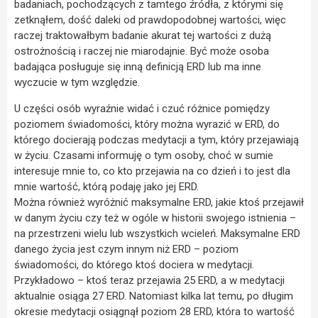
badaniach, pochodzących z tamtego źródła, z którymi się
zetknąłem, dość daleki od prawdopodobnej wartości, więc
raczej traktowałbym badanie akurat tej wartości z dużą
ostrożnością i raczej nie miarodajnie. Być może osoba
badająca posługuje się inną definicją ERD lub ma inne
wyczucie w tym względzie.
U części osób wyraźnie widać i czuć różnice pomiędzy
poziomem świadomości, który można wyrazić w ERD, do
którego docierają podczas medytacji a tym, który przejawiają
w życiu. Czasami informuję o tym osoby, choć w sumie
interesuje mnie to, co kto przejawia na co dzień i to jest dla
mnie wartość, którą podaję jako jej ERD.
Można również wyróżnić maksymalne ERD, jakie ktoś przejawił
w danym życiu czy też w ogóle w historii swojego istnienia –
na przestrzeni wielu lub wszystkich wcieleń. Maksymalne ERD
danego życia jest czym innym niż ERD – poziom
świadomości, do którego ktoś dociera w medytacji.
Przykładowo – ktoś teraz przejawia 25 ERD, a w medytacji
aktualnie osiąga 27 ERD. Natomiast kilka lat temu, po długim
okresie medytacji osiągnął poziom 28 ERD, która to wartość