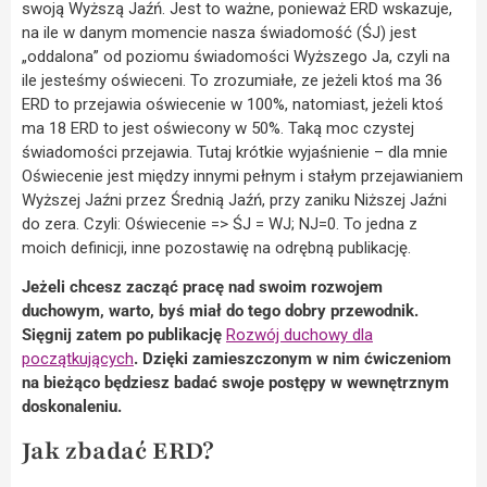
swoją Wyższą Jaźń. Jest to ważne, ponieważ ERD wskazuje,
na ile w danym momencie nasza świadomość (ŚJ) jest
„oddalona” od poziomu świadomości Wyższego Ja, czyli na
ile jesteśmy oświeceni. To zrozumiałe, ze jeżeli ktoś ma 36
ERD to przejawia oświecenie w 100%, natomiast, jeżeli ktoś
ma 18 ERD to jest oświecony w 50%. Taką moc czystej
świadomości przejawia. Tutaj krótkie wyjaśnienie – dla mnie
Oświecenie jest między innymi pełnym i stałym przejawianiem
Wyższej Jaźni przez Średnią Jaźń, przy zaniku Niższej Jaźni
do zera. Czyli: Oświecenie => ŚJ = WJ; NJ=0. To jedna z
moich definicji, inne pozostawię na odrębną publikację.
Jeżeli chcesz zacząć pracę nad swoim rozwojem
duchowym, warto, byś miał do tego dobry przewodnik.
Sięgnij zatem po publikację
Rozwój duchowy dla
początkujących
. Dzięki zamieszczonym w nim ćwiczeniom
na bieżąco będziesz badać swoje postępy w wewnętrznym
doskonaleniu.
Jak zbadać ERD?