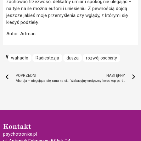
zachować trzeźwość, delikatny umiar i spokój, nie ulegając –
na tyle na ile można euforii i uniesieniu. Z pewnością dojdą
jeszcze jakieś moje przemyślenia czy wglądy, z którymi się
kiedyś podzielę.
Autor: Artman
wahadło
Radiestezja
dusza
rozwój osobisty
POPRZEDNI
NASTĘPNY
Aborcja – niegojąca się rana na ciele i duszy? Jak matkom może pomóc hipnoza?
Wakacyjny erotyczny horoskop partnerski. Sprawdź, jak uwodzić różne znaki zodiaku
Kontakt
psychotronika.pl
ul. Antoniuk Fabryczny 55 lok. 24