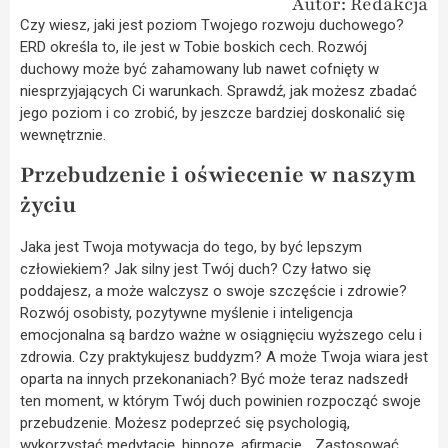
Autor: Redakcja
Czy wiesz, jaki jest poziom Twojego rozwoju duchowego?
ERD określa to, ile jest w Tobie boskich cech. Rozwój
duchowy może być zahamowany lub nawet cofnięty w
niesprzyjających Ci warunkach. Sprawdź, jak możesz zbadać
jego poziom i co zrobić, by jeszcze bardziej doskonalić się
wewnętrznie.
Przebudzenie i oświecenie w naszym
życiu
Jaka jest Twoja motywacja do tego, by być lepszym
człowiekiem? Jak silny jest Twój duch? Czy łatwo się
poddajesz, a może walczysz o swoje szczęście i zdrowie?
Rozwój osobisty, pozytywne myślenie i inteligencja
emocjonalna są bardzo ważne w osiągnięciu wyższego celu i
zdrowia. Czy praktykujesz buddyzm? A może Twoja wiara jest
oparta na innych przekonaniach? Być może teraz nadszedł
ten moment, w którym Twój duch powinien rozpocząć swoje
przebudzenie. Możesz podeprzeć się psychologią,
wykorzystać medytację, hipnozę, afirmacje… Zastosować