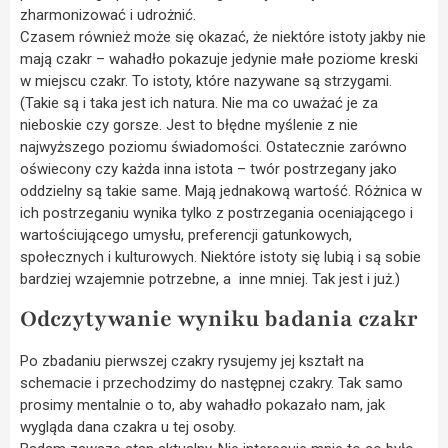
zharmonizować i udrożnić.
Czasem również może się okazać, że niektóre istoty jakby nie
mają czakr – wahadło pokazuje jedynie małe poziome kreski
w miejscu czakr. To istoty, które nazywane są strzygami.
(Takie są i taka jest ich natura. Nie ma co uważać je za
nieboskie czy gorsze. Jest to błędne myślenie z nie
najwyższego poziomu świadomości. Ostatecznie zarówno
oświecony czy każda inna istota – twór postrzegany jako
oddzielny są takie same. Mają jednakową wartość. Różnica w
ich postrzeganiu wynika tylko z postrzegania oceniającego i
wartościującego umysłu, preferencji gatunkowych,
społecznych i kulturowych. Niektóre istoty się lubią i są sobie
bardziej wzajemnie potrzebne, a inne mniej. Tak jest i już.)
Odczytywanie wyniku badania czakr
Po zbadaniu pierwszej czakry rysujemy jej kształt na
schemacie i przechodzimy do następnej czakry. Tak samo
prosimy mentalnie o to, aby wahadło pokazało nam, jak
wygląda dana czakra u tej osoby.