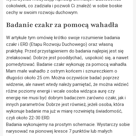
cokolwiek, co zadziała i pozwoli Ci znaleźć w sobie boskie
cechy w swoim rozwoju duchowym.
Badanie czakr za pomocą wahadła
W artykule tym omówię krótko swoje rozumienie badania
czakr i ERD (Etapu Rozwoju Duchowego) oraz własną
praktykę. Przed przystąpieniem do badania najlepiej jest się
zrelaksować. Dobrze jest pooddychać, uspokoić się, a nawet
pomedytować. Badanie czakr wykonuję za pomocą wahadła.
Mam małe wahadło z ostrym końcem i sznureczkiem o
długości około 25 cm. Można oczywiście badać poprzez
widzenie, ale nawet wtedy należy pamiętać, że można widzieć
różne poziomy energii i wcale osoba widząca aurę czy
energię nie musi być dobrym badaczem zarówno czakr, jak i
innych parametrów. Dobrze jest również, jeżeli osoba, która
wykonuje badanie ma już w miarę rozwiniętą świadomość,
czyli około 22-30 ERD.
Badania wykonujemy na prostym schemacie. Wystarczy sobie
narysować na pionowej kresce 7 punktów lub małych