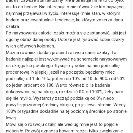
Badam zawsze stan aktualny. Nie interesuje mnie to co było,
ani to co będzie. Nie interesuje mnie również ile kto najwięcej i
najmniej przejawiał w życiu. Interesuje mnie stan, w którym
badam oraz ewentualnie tendencje, ku którym zmierza dana
czakra.
Po narysowaniu całości czakr można się zastanowić, jaki jest
ogólny obraz danej osoby. Dobrze jest rysować sobie czakry
w ich głównych kolorach.
Można również zbadać procent rozwoju danej czakry. To
badanie najlepiej jest wykonywać na schemacie narysowanym
na okręgu lub półokręgu. Rysujemy sobie na nim podziałkę
procentową. Najlepiej, jeżeli na początku będziemy mieć
podziałkę od 1 do 10%, potem co 10% od 10 do 90% i od 90%
co jeden procent do 100. Warto również, o ile badania
dokonywane są na okręgu, rozdzielić 0% od 100%, żeby nam
się nie myliło. Wystarczy zacząć podziałkę od 0% nieco
powyżej poziomej średnicy okręgu, po jej lewej stronie. Wtedy
100% przypadnie dokładnie na tę poziomą średnice po stronie
lewej.
Mówi się o rozwoju czakr, ale według mnie jest to pojęcie
nieścisłe. Rozwój oznacza bowiem raczej tylko zwiększanie