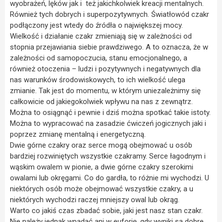
wyobrażeń, lęków jak i też jakichkolwiek kreacji mentalnych.
Również tych dobrych i superpozytywnych. Światłowód czakr
podłączony jest wtedy do źródła o największej mocy.
Wielkość i działanie czakr zmieniają się w zależności od
stopnia przejawiania siebie prawdziwego. A to oznacza, że w
zależności od samopoczucia, stanu emocjonalnego, a
również otoczenia – ludzi i pozytywnych i negatywnych dla
nas warunków środowiskowych, to ich wielkość ulega
zmianie. Tak jest do momentu, w którym uniezależnimy się
całkowicie od jakiegokolwiek wpływu na nas z zewnątrz.
Można to osiągnąć i pewnie i dziś można spotkać takie istoty.
Można to wypracować na zasadzie ćwiczeń jogicznych jaki i
poprzez zmianę mentalną i energetyczną.
Dwie górne czakry oraz serce mogą obejmować u osób
bardziej rozwiniętych wszystkie czakramy. Serce łagodnym i
wąskim owalem w pionie, a dwie górne czakry szerokimi
owalami lub okręgami. Co do gardła, to różnie mi wychodzi. U
niektórych osób może obejmować wszystkie czakry, a u
niektórych wychodzi raczej mniejszy owal lub okrąg.
Warto co jakiś czas zbadać sobie, jaki jest nasz stan czakr.
Nie należy jednak wpadać ani w euforię, gdy wyniki są dobre,