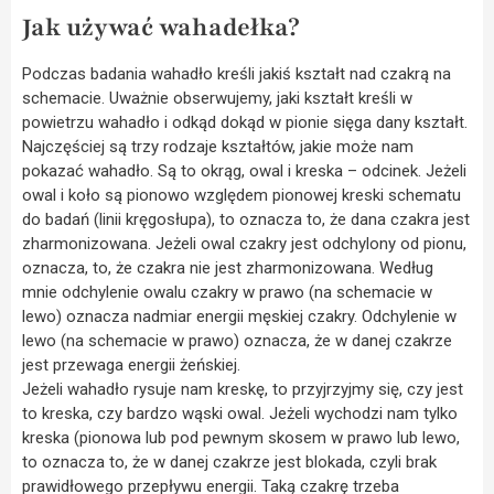
Jak używać wahadełka?
Podczas badania wahadło kreśli jakiś kształt nad czakrą na
schemacie. Uważnie obserwujemy, jaki kształt kreśli w
powietrzu wahadło i odkąd dokąd w pionie sięga dany kształt.
Najczęściej są trzy rodzaje kształtów, jakie może nam
pokazać wahadło. Są to okrąg, owal i kreska – odcinek. Jeżeli
owal i koło są pionowo względem pionowej kreski schematu
do badań (linii kręgosłupa), to oznacza to, że dana czakra jest
zharmonizowana. Jeżeli owal czakry jest odchylony od pionu,
oznacza, to, że czakra nie jest zharmonizowana. Według
mnie odchylenie owalu czakry w prawo (na schemacie w
lewo) oznacza nadmiar energii męskiej czakry. Odchylenie w
lewo (na schemacie w prawo) oznacza, że w danej czakrze
jest przewaga energii żeńskiej.
Jeżeli wahadło rysuje nam kreskę, to przyjrzyjmy się, czy jest
to kreska, czy bardzo wąski owal. Jeżeli wychodzi nam tylko
kreska (pionowa lub pod pewnym skosem w prawo lub lewo,
to oznacza to, że w danej czakrze jest blokada, czyli brak
prawidłowego przepływu energii. Taką czakrę trzeba