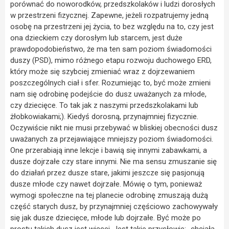
porównać do noworodków, przedszkolaków i ludzi dorosłych
w przestrzeni fizycznej. Zapewne, jeżeli rozpatrujemy jedną
osobę na przestrzeni jej życia, to bez względu na to, czy jest
ona dzieckiem czy dorosłym lub starcem, jest duże
prawdopodobieństwo, że ma ten sam poziom świadomości
duszy (PSD), mimo różnego etapu rozwoju duchowego ERD,
który może się szybciej zmieniać wraz z dojrzewaniem
poszczególnych ciał i sfer. Rozumiejąc to, być może zmieni
nam się odrobinę podejście do dusz uważanych za młode,
czy dziecięce. To tak jak z naszymi przedszkolakami lub
żłobkowiakami;). Kiedyś dorosną, przynajmniej fizycznie.
Oczywiście nikt nie musi przebywać w bliskiej obecności dusz
uważanych za przejawiające mniejszy poziom świadomości.
One przerabiają inne lekcje i bawią się innymi zabawkami, a
dusze dojrzałe czy stare innymi. Nie ma sensu zmuszanie się
do działań przez dusze stare, jakimi jeszcze się pasjonują
dusze młode czy nawet dojrzałe. Mówię o tym, ponieważ
wymogi społeczne na tej planecie odrobinę zmuszają dużą
część starych dusz, by przynajmniej częściowo zachowywały
się jak dusze dziecięce, młode lub dojrzałe. Być może po
prostu takich dusz jest więcej. Jest takie przysłowie: „chciała