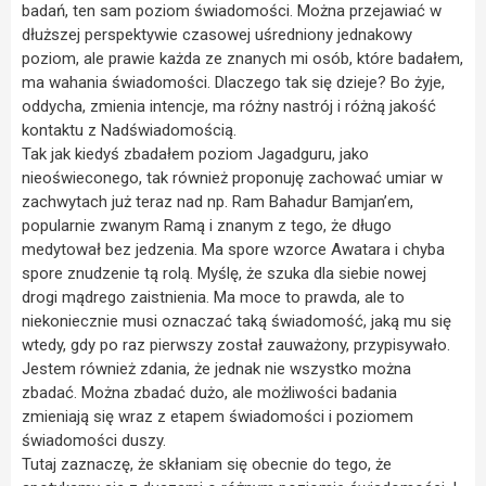
badań, ten sam poziom świadomości. Można przejawiać w
dłuższej perspektywie czasowej uśredniony jednakowy
poziom, ale prawie każda ze znanych mi osób, które badałem,
ma wahania świadomości. Dlaczego tak się dzieje? Bo żyje,
oddycha, zmienia intencje, ma różny nastrój i różną jakość
kontaktu z Nadświadomością.
Tak jak kiedyś zbadałem poziom Jagadguru, jako
nieoświeconego, tak również proponuję zachować umiar w
zachwytach już teraz nad np. Ram Bahadur Bamjan’em,
popularnie zwanym Ramą i znanym z tego, że długo
medytował bez jedzenia. Ma spore wzorce Awatara i chyba
spore znudzenie tą rolą. Myślę, że szuka dla siebie nowej
drogi mądrego zaistnienia. Ma moce to prawda, ale to
niekoniecznie musi oznaczać taką świadomość, jaką mu się
wtedy, gdy po raz pierwszy został zauważony, przypisywało.
Jestem również zdania, że jednak nie wszystko można
zbadać. Można zbadać dużo, ale możliwości badania
zmieniają się wraz z etapem świadomości i poziomem
świadomości duszy.
Tutaj zaznaczę, że skłaniam się obecnie do tego, że