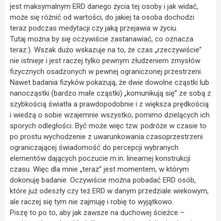
jest maksymalnym ERD danego życia tej osoby i jak widać,
może się różnić od wartości, do jakiej ta osoba dochodzi
teraz podczas medytacji czy jaką przejawia w życiu.
Tutaj można by się oczywiście zastanawiać, co oznacza
teraz:). Wszak dużo wskazuje na to, że czas „rzeczywiście”
nie istnieje i jest raczej tylko pewnym złudzeniem zmysłów
fizycznych osadzonych w pewnej ograniczonej przestrzeni.
Nawet badania fizyków pokazują, że dwie dowolne cząstki lub
nanocząstki (bardzo małe cząstki) „komunikują się” ze sobą z
szybkością światła a prawdopodobnie i z większa prędkością
i wiedzą o sobie wzajemnie wszystko, pomimo dzielących ich
sporych odległości. Być może więc tzw. podróże w czasie to
po prostu wychodzenie z uwarunkowania czasoprzestrzeni
ograniczającej świadomość do percepcji wybranych
elementów dających poczucie m.in. linearnej konstrukcji
czasu. Więc dla mnie „teraz” jest momentem, w którym
dokonuję badanie. Oczywiście można pobadać ERD osób,
które już odeszły czy też ERD w danym przedziale wiekowym,
ale raczej się tym nie zajmuję i robię to wyjątkowo.
Piszę to po to, aby jak zawsze na duchowej ścieżce –