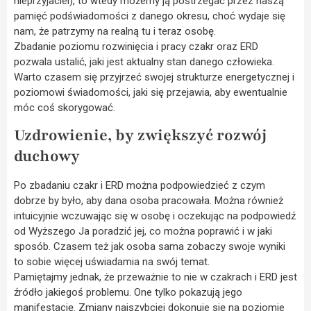
nieprzyjaciel), to wtedy możemy ją postrzegać przez naszą
pamięć podświadomości z danego okresu, choć wydaje się
nam, że patrzymy na realną tu i teraz osobę.
Zbadanie poziomu rozwinięcia i pracy czakr oraz ERD
pozwala ustalić, jaki jest aktualny stan danego człowieka.
Warto czasem się przyjrzeć swojej strukturze energetycznej i
poziomowi świadomości, jaki się przejawia, aby ewentualnie
móc coś skorygować.
Uzdrowienie, by zwiększyć rozwój
duchowy
Po zbadaniu czakr i ERD można podpowiedzieć z czym
dobrze by było, aby dana osoba pracowała. Można również
intuicyjnie wczuwając się w osobę i oczekując na podpowiedź
od Wyższego Ja poradzić jej, co można poprawić i w jaki
sposób. Czasem też jak osoba sama zobaczy swoje wyniki
to sobie więcej uświadamia na swój temat.
Pamiętajmy jednak, że przeważnie to nie w czakrach i ERD jest
źródło jakiegoś problemu. One tylko pokazują jego
manifestację. Zmiany najszybciej dokonuje się na poziomie