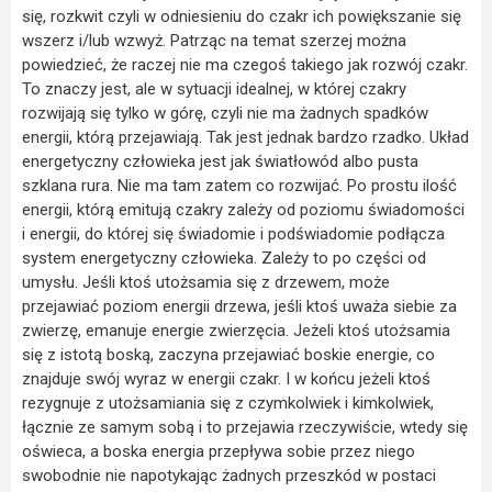
się, rozkwit czyli w odniesieniu do czakr ich powiększanie się
wszerz i/lub wzwyż. Patrząc na temat szerzej można
powiedzieć, że raczej nie ma czegoś takiego jak rozwój czakr.
To znaczy jest, ale w sytuacji idealnej, w której czakry
rozwijają się tylko w górę, czyli nie ma żadnych spadków
energii, którą przejawiają. Tak jest jednak bardzo rzadko. Układ
energetyczny człowieka jest jak światłowód albo pusta
szklana rura. Nie ma tam zatem co rozwijać. Po prostu ilość
energii, którą emitują czakry zależy od poziomu świadomości
i energii, do której się świadomie i podświadomie podłącza
system energetyczny człowieka. Zależy to po części od
umysłu. Jeśli ktoś utożsamia się z drzewem, może
przejawiać poziom energii drzewa, jeśli ktoś uważa siebie za
zwierzę, emanuje energie zwierzęcia. Jeżeli ktoś utożsamia
się z istotą boską, zaczyna przejawiać boskie energie, co
znajduje swój wyraz w energii czakr. I w końcu jeżeli ktoś
rezygnuje z utożsamiania się z czymkolwiek i kimkolwiek,
łącznie ze samym sobą i to przejawia rzeczywiście, wtedy się
oświeca, a boska energia przepływa sobie przez niego
swobodnie nie napotykając żadnych przeszkód w postaci