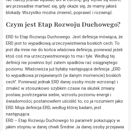
ani przesadnie martwić się, gdy okaże się, że mamy jakieś
blokady. Wszystko można zmienić, poprawić i rozwinąć.
Czym jest Etap Rozwoju Duchowego?
ERD to Etap Rozwoju Duchowego. Jest definicja mówiąca, że
ERD jest to wypadkową urzeczywistnienia boskich cech. To
jest dla mnie nie do końca właściwa definicja, ponieważ jeżeli
ktoś coś ma urzeczywistnionego to ma i tyle. Według tej
definicji nie powinno być zatem spadków raz osiągniętego
poziomu. Właściwsza już byłaby następująca definicja: „ERD
to wypadkowa przejawianych (w danym momencie) boskich
cech”. Ponieważ jednak ERD danej osoby może wzrosnąć i
zmaleć w stosunkowo szybkim czasie na skutek zmiany
postaw, postrzegania siebie, wzrostu poziomu energii i
świadomości, postanowiłem uściślić to, co ja rozumiem jako
ERD. Moja definicja ERD, według której badam, jest
następująca:
ERD – Etap Rozwoju Duchowego to parametr pokazujący w
jakim stopniu w danej chwili Średnie Ja danej osoby przejawia