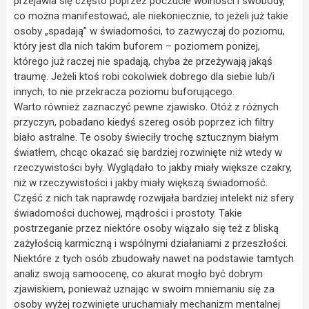
przejawia się często poprzez poczucie wolności i swobody,
co można manifestować, ale niekoniecznie, to jeżeli już takie
osoby „spadają” w świadomości, to zazwyczaj do poziomu,
który jest dla nich takim buforem – poziomem poniżej,
którego już raczej nie spadają, chyba że przeżywają jakąś
traumę. Jeżeli ktoś robi cokolwiek dobrego dla siebie lub/i
innych, to nie przekracza poziomu buforującego.
Warto również zaznaczyć pewne zjawisko. Otóż z różnych
przyczyn, pobadano kiedyś szereg osób poprzez ich filtry
biało astralne. Te osoby świeciły trochę sztucznym białym
światłem, chcąc okazać się bardziej rozwinięte niż wtedy w
rzeczywistości były. Wyglądało to jakby miały większe czakry,
niż w rzeczywistości i jakby miały większą świadomość.
Część z nich tak naprawdę rozwijała bardziej intelekt niż sfery
świadomości duchowej, mądrości i prostoty. Takie
postrzeganie przez niektóre osoby wiązało się też z bliską
zażyłością karmiczną i wspólnymi działaniami z przeszłości.
Niektóre z tych osób zbudowały nawet na podstawie tamtych
analiz swoją samoocenę, co akurat mogło być dobrym
zjawiskiem, ponieważ uznając w swoim mniemaniu się za
osoby wyżej rozwinięte uruchamiały mechanizm mentalnej