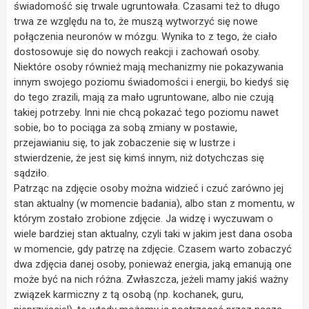
świadomość się trwale ugruntowała. Czasami też to długo
trwa ze względu na to, że muszą wytworzyć się nowe
połączenia neuronów w mózgu. Wynika to z tego, że ciało
dostosowuje się do nowych reakcji i zachowań osoby.
Niektóre osoby również mają mechanizmy nie pokazywania
innym swojego poziomu świadomości i energii, bo kiedyś się
do tego zrazili, mają za mało ugruntowane, albo nie czują
takiej potrzeby. Inni nie chcą pokazać tego poziomu nawet
sobie, bo to pociąga za sobą zmiany w postawie,
przejawianiu się, to jak zobaczenie się w lustrze i
stwierdzenie, że jest się kimś innym, niż dotychczas się
sądziło.
Patrząc na zdjęcie osoby można widzieć i czuć zarówno jej
stan aktualny (w momencie badania), albo stan z momentu, w
którym zostało zrobione zdjęcie. Ja widzę i wyczuwam o
wiele bardziej stan aktualny, czyli taki w jakim jest dana osoba
w momencie, gdy patrzę na zdjęcie. Czasem warto zobaczyć
dwa zdjęcia danej osoby, ponieważ energia, jaką emanują one
może być na nich różna. Zwłaszcza, jeżeli mamy jakiś ważny
związek karmiczny z tą osobą (np. kochanek, guru,