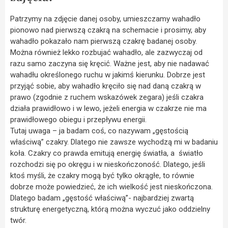
Patrzymy na zdjęcie danej osoby, umieszczamy wahadło
pionowo nad pierwszą czakrą na schemacie i prosimy, aby
wahadło pokazało nam pierwszą czakrę badanej osoby.
Można również lekko rozbujać wahadło, ale zazwyczaj od
razu samo zaczyna się kręcić. Ważne jest, aby nie nadawać
wahadłu określonego ruchu w jakimś kierunku. Dobrze jest
przyjąć sobie, aby wahadło kręciło się nad daną czakrą w
prawo (zgodnie z ruchem wskazówek zegara) jeśli czakra
działa prawidłowo i w lewo, jeżeli energia w czakrze nie ma
prawidłowego obiegu i przepływu energii.
Tutaj uwaga – ja badam coś, co nazywam „gęstością
właściwą” czakry. Dlatego nie zawsze wychodzą mi w badaniu
koła. Czakry co prawda emitują energię światła, a światło
rozchodzi się po okręgu i w nieskończoność. Dlatego, jeśli
ktoś myśli, że czakry mogą być tylko okrągłe, to równie
dobrze może powiedzieć, że ich wielkość jest nieskończona.
Dlatego badam „gęstość właściwą”- najbardziej zwartą
strukturę energetyczną, którą można wyczuć jako oddzielny
twór.