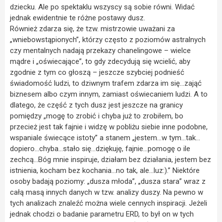
dziecku. Ale po spektaklu wszyscy są sobie równi. Widać
jednak ewidentnie te różne postawy dusz.
Również zdarza się, że tzw. mistrzowie uważani za
„wniebowstąpionych”, którzy często z poziomów astralnych
czy mentalnych nadają przekazy chanelingowe – wielce
mądre i „oświecające”, to gdy zdecydują się wcielić, aby
zgodnie z tym co głoszą – jeszcze szybciej podnieść
świadomość ludzi, to dziwnym trafem zdarza im się…zająć
biznesem albo czym innym, zamiast oświecaniem ludzi. A to
dlatego, że część z tych dusz jest jeszcze na granicy
pomiędzy „mogę to zrobić i chyba już to zrobiłem, bo
przecież jest tak fajnie i widzę w pobliżu siebie inne podobne,
wspaniale świecące istoty” a stanem „jestem…w tym…tak…
dopiero…chyba…stało się…dziękuję, fajnie…pomogę o ile
zechcą…Bóg mnie inspiruje, działam bez działania, jestem bez
istnienia, kocham bez kochania…no tak, ale…luz:).” Niektóre
osoby badają poziomy: „dusza młoda”, „dusza stara” wraz z
całą masą innych danych w tzw. analizy duszy. Na pewno w
tych analizach znaleźć można wiele cennych inspiracji. Jeżeli
jednak chodzi o badanie parametru ERD, to był on w tych