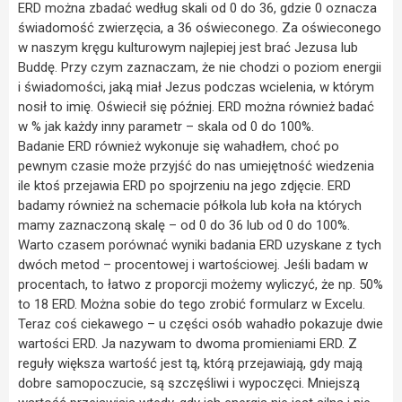
ERD można zbadać według skali od 0 do 36, gdzie 0 oznacza
świadomość zwierzęcia, a 36 oświeconego. Za oświeconego
w naszym kręgu kulturowym najlepiej jest brać Jezusa lub
Buddę. Przy czym zaznaczam, że nie chodzi o poziom energii
i świadomości, jaką miał Jezus podczas wcielenia, w którym
nosił to imię. Oświecił się później. ERD można również badać
w % jak każdy inny parametr – skala od 0 do 100%.
Badanie ERD również wykonuje się wahadłem, choć po
pewnym czasie może przyjść do nas umiejętność wiedzenia
ile ktoś przejawia ERD po spojrzeniu na jego zdjęcie. ERD
badamy również na schemacie półkola lub koła na których
mamy zaznaczoną skalę – od 0 do 36 lub od 0 do 100%.
Warto czasem porównać wyniki badania ERD uzyskane z tych
dwóch metod – procentowej i wartościowej. Jeśli badam w
procentach, to łatwo z proporcji możemy wyliczyć, że np. 50%
to 18 ERD. Można sobie do tego zrobić formularz w Excelu.
Teraz coś ciekawego – u części osób wahadło pokazuje dwie
wartości ERD. Ja nazywam to dwoma promieniami ERD. Z
reguły większa wartość jest tą, którą przejawiają, gdy mają
dobre samopoczucie, są szczęśliwi i wypoczęci. Mniejszą