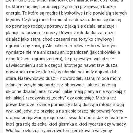
ziemi lub przez wiele milionów czy miliardów lat coś robią, a
te, które chętniej i prościej przyjmują i przejawiają boskie
energie. Te które są mądre i błyskotliwe i nie powielają starych
błędów. Czyli wg mnie termin stara dusza odnosi się raczej
do pewnego rodzaju postawy z jaką się działa, analizuje i
planuje na poziomie duszy. Również młoda dusza może
działać jako stara, choć czasami ma to tylko chwilowy i
ograniczony zasięg. Ale całkiem możliwe – bo w tamtym
wymiarze nie ma ani czasu ani ograniczeń (jakichkolwiek a
czas też jest ograniczeniem), że po pewnym wglądzie –
uświadomieniu sobie czegoś istotnego nawet tzw. dusza
noworodka może stać się w ułamku sekundy dojrzała lub
stara. Nazewnictwo dusz – noworodek, stara, młoda moim
zdaniem wzięło się bardziej z obserwacji jak te dusze są
skłonne działać, analizować i jakie mają plany a nie wynikają z
ich jakiejś rzeczywistej „cechy” czy osiągnięć. Można też
powiedzieć, że różnice pomiędzy starą duszą a młodą mogą
wynikać jedynie z przyjęcia na siebie przez nie pewnej formy
stopnia przejawianej mądrości i świadomości. Jak w teatrze –
ktoś gra rolę dziecka, ktoś giermka a ktoś rycerza czy władcy.
Władca rozkazuje rycerzowi, ten giermkowi a wszyscy