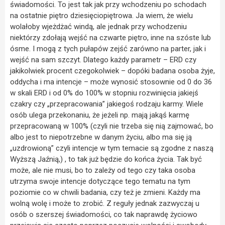
świadomości. To jest tak jak przy wchodzeniu po schodach
na ostatnie piętro dziesięciopiętrowa. Ja wiem, że wielu
wolałoby wjeżdżać windą, ale jednak przy wchodzeniu
niektórzy zdołają wejść na czwarte piętro, inne na szóste lub
ósme. I mogą z tych pułapów zejść zarówno na parter, jak i
wejść na sam szczyt. Dlatego każdy parametr – ERD czy
jakikolwiek procent czegokolwiek – dopóki badana osoba żyje,
oddycha i ma intencje – może wynosić stosownie od 0 do 36
w skali ERD i od 0% do 100% w stopniu rozwinięcia jakiejś
czakry czy „przepracowania” jakiegoś rodzaju karmy. Wiele
osób ulega przekonaniu, że jeżeli np. mają jakąś karmę
przepracowaną w 100% (czyli nie trzeba się nią zajmować, bo
albo jest to niepotrzebne w danym życiu, albo ma się ją
„uzdrowioną” czyli intencje w tym temacie są zgodne z naszą
Wyższą Jaźnią,) , to tak już będzie do końca życia. Tak być
może, ale nie musi, bo to zależy od tego czy taka osoba
utrzyma swoje intencje dotyczące tego tematu na tym
poziomie co w chwili badania, czy też je zmieni. Każdy ma
wolną wolę i może to zrobić. Z reguły jednak zazwyczaj u
osób o szerszej świadomości, co tak naprawdę życiowo