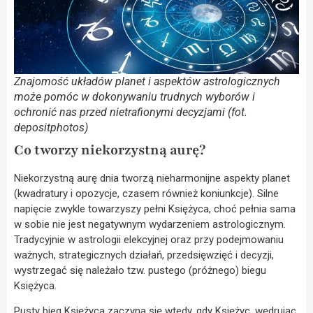
Znajomość układów planet i aspektów astrologicznych
może pomóc w dokonywaniu trudnych wyborów i
ochronić nas przed nietrafionymi decyzjami (fot.
depositphotos)
Co tworzy niekorzystną aurę?
Niekorzystną aurę dnia tworzą nieharmonijne aspekty planet
(kwadratury i opozycje, czasem również koniunkcje). Silne
napięcie zwykle towarzyszy pełni Księżyca, choć pełnia sama
w sobie nie jest negatywnym wydarzeniem astrologicznym.
Tradycyjnie w astrologii elekcyjnej oraz przy podejmowaniu
ważnych, strategicznych działań, przedsięwzięć i decyzji,
wystrzegać się należało tzw. pustego (próżnego) biegu
Księżyca.
Pusty bieg Księżyca zaczyna się wtedy, gdy Księżyc, wędrując