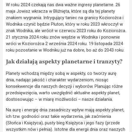
W roku 2024 czekają nas dwa ważne ingresy planetarne. 26
maja Jowisz wkracza w Bliźnięta, które są dla tej planety
znakiem wygnania. Intrygujący taniec na granicy Koziorożca i
Wodnika czynić będzie Pluton, który w roku 2023 wkroczył w
znak Wodnika, ale wrócił w czerwcu 2023 roku do Koziorożca.
21 stycznia 2024 roku znów wejdzie w Wodnika i ponownie
wróci w Koziorożca 2 września 2024 roku. 19 listopada 2024
roku pozostanie w Wodniku już na dobre, bo aż do 2043 roku.
Jak działają aspekty planetarne i tranzyty?
Planety wchodzą między sobą w aspekty, co tworzy aurę
dnia, nadając jakość i charakter wydarzeniom, niosąc
konsekwencje dla naszych decyzji i wyborów. Planując różne
przedsięwzięcia, warto uwzględnić aktualne aspekty planet,
dostosowując – w miarę możliwości – nasze działania.
Na aurę i energię dnia zasadniczy wpływ mają aspekty planet,
ich tzw. godności oraz takie wydarzenia, jak zaćmienia
(Słońca i Księżyca), pusty bieg Księżyca i jego fazy (przede
wszystkim nów i pełnia). Istotne dla energii dnia oraz naszych