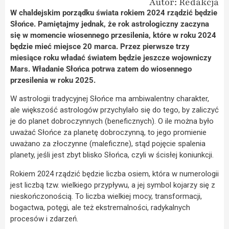
Autor: Redakcja
W chaldejskim porządku świata rokiem 2024 rządzić będzie
Słońce. Pamiętajmy jednak, że rok astrologiczny zaczyna
się w momencie wiosennego przesilenia, które w roku 2024
będzie mieć miejsce 20 marca. Przez pierwsze trzy
miesiące roku władać światem będzie jeszcze wojowniczy
Mars. Władanie Słońca potrwa zatem do wiosennego
przesilenia w roku 2025.
W astrologii tradycyjnej Słońce ma ambiwalentny charakter,
ale większość astrologów przychylało się do tego, by zaliczyć
je do planet dobroczynnych (beneficznych). O ile można było
uważać Słońce za planetę dobroczynną, to jego promienie
uważano za złoczynne (maleficzne), stąd pojęcie spalenia
planety, jeśli jest zbyt blisko Słońca, czyli w ścisłej koniunkcji.
Rokiem 2024 rządzić będzie liczba osiem, która w numerologii
jest liczbą tzw. wielkiego przypływu, a jej symbol kojarzy się z
nieskończonością. To liczba wielkiej mocy, transformacji,
bogactwa, potęgi, ale też ekstremalności, radykalnych
procesów i zdarzeń.