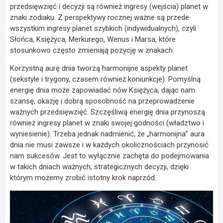
przedsięwzięć i decyzji są również ingresy (wejścia) planet w
znaki zodiaku. Z perspektywy rocznej ważne są przede
wszystkim ingresy planet szybkich (indywidualnych), czyli
Słońca, Księżyca, Merkurego, Wenus i Marsa, które
stosunkowo często zmieniają pozycję w znakach.
Korzystną aurę dnia tworzą harmonijne aspekty planet
(sekstyle i trygony, czasem również koniunkcje). Pomyślną
energię dnia może zapowiadać nów Księżyca, dając nam
szansę, okazję i dobrą sposobność na przeprowadzenie
ważnych przedsięwzięć. Szczęśliwą energię dnia przynoszą
również ingresy planet w znaki swojej godności (władztwo i
wyniesienie). Trzeba jednak nadmienić, że „harmonijna” aura
dnia nie musi zawsze i w każdych okolicznościach przynosić
nam sukcesów. Jest to wyłącznie zachęta do podejmowania
w takich dniach ważnych, strategicznych decyzji, dzięki
którym możemy zrobić istotny krok naprzód.