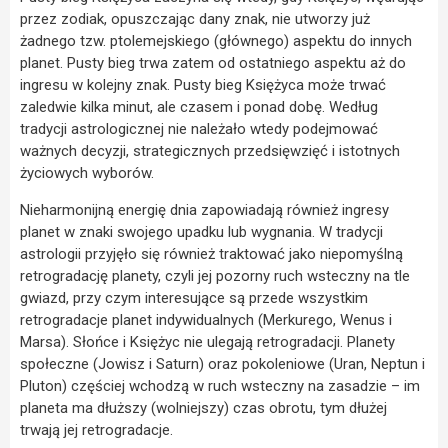
przez zodiak, opuszczając dany znak, nie utworzy już
żadnego tzw. ptolemejskiego (głównego) aspektu do innych
planet. Pusty bieg trwa zatem od ostatniego aspektu aż do
ingresu w kolejny znak. Pusty bieg Księżyca może trwać
zaledwie kilka minut, ale czasem i ponad dobę. Według
tradycji astrologicznej nie należało wtedy podejmować
ważnych decyzji, strategicznych przedsięwzięć i istotnych
życiowych wyborów.
Nieharmonijną energię dnia zapowiadają również ingresy
planet w znaki swojego upadku lub wygnania. W tradycji
astrologii przyjęło się również traktować jako niepomyślną
retrogradację planety, czyli jej pozorny ruch wsteczny na tle
gwiazd, przy czym interesujące są przede wszystkim
retrogradacje planet indywidualnych (Merkurego, Wenus i
Marsa). Słońce i Księżyc nie ulegają retrogradacji. Planety
społeczne (Jowisz i Saturn) oraz pokoleniowe (Uran, Neptun i
Pluton) częściej wchodzą w ruch wsteczny na zasadzie – im
planeta ma dłuższy (wolniejszy) czas obrotu, tym dłużej
trwają jej retrogradacje.