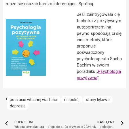
może się okazać bardzo interesujące. Spróbuj.
Jeśli zaintrygowała cię
technika z pozytywnym
autoportretem, na
pewno spodobają ci się
inne metody, które
proponuje
doświadczony
psychoterapeuta Sacha
Bachim w swoim
poradniku „
Psychologia
pozytywna
”.
poczucie własnej wartości
niepokój
stany lękowe
depresja
POPRZEDNI
NASTĘPNY
Własna permakultura – droga do samowystarczalności i zdrowia
Co przyniesie 2024 rok – profesjonalna analiza astrologiczna