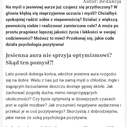
Autor: Redakcja
Na myśl o jesiennej aurze już czujesz się przytłoczony? W
głowie kłębią się nieprzyjemne uczucia i myśli? Chciałbyś
spokojniej radzić sobie z niepewnością? Działać z większą
pewnością siebie i realizować zamierzone cele? A może po
prostu pragniesz lepszej jakości życia i lekkości w swojej
codzienności? Możesz to mieć! Przekonaj się, jakie cuda
działa psychologia pozytywna!
Jesienna aura nie sprzyja optymizmowi?
Skąd ten pomysł?!
Lato powoli dobiega końca, wkrótce jesienna aura rozgości
się na dobre. Wielu z nas już na samą myśl o chłodzie, mgle i
siąpiącym bezustannie deszczu dostaje gęsiej skórki. Jak
zachować pogodę ducha, mimo niesprzyjających
okoliczności? Czy bycie optymistą w dzisiejszych czasach
jest w ogóle możliwe? Jak zrozumieć negatywne wydarzenia i
przekuć je w coś pozytywnego? Skorzystaj z dobrodziejstw,
jakie niesie ze sobą psychologia pozytywna.