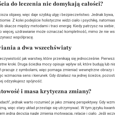
ścia do leczenia nie domykają całości?
za objawy, więc daje szybką ulgę i bezpieczeństwo. Jednak bywa, ż
iomie. Z kolei podejście holistyczne widzi ciało i psychikę, natomia
sób skacze między metodami i traci energię. Kiedy patrzysz na siebie 
więcej, uzdrawianie może oznaczać kompletność, mimo że nie wszys
czynasz współpracę.
wiania a dwa wszechświaty
zeczywistość jak warstwy, które przenikają się jednocześnie. Pierwsz
tne kroki. Druga ścieżka mocy opisuje wpływ sił, które budują lub n
eń pracuje z symbolami, więc pomaga zmieniać wewnętrzne obrazy i 
c wzmacnia sens i kierunek. Gdy działasz na jednej ścieżce, pozost
iej odzyskujesz spójność.
towość i masa krytyczna zmiany?
udach”, jednak warto rozumieć je jako zmianę perspektywy. Gdy wzm
ną, więc stary układ przestaje się utrzymywać. W tym języku kwant
m jedna decyzja nagle zmienia motywację, relacje i ciało. Jeśli wcz