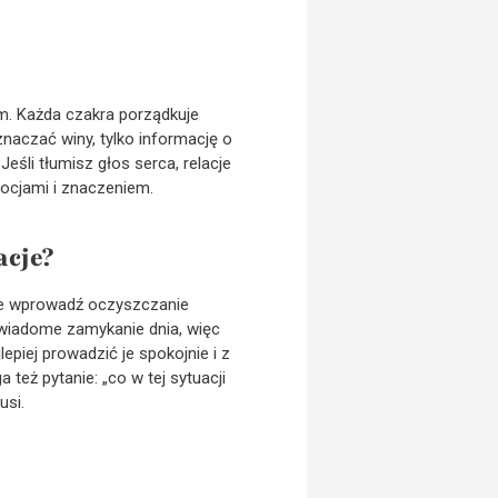
m. Każda czakra porządkuje
znaczać winy, tylko informację o
 Jeśli tłumisz głos serca, relacje
ocjami i znaczeniem.
acje?
nie wprowadź oczyszczanie
świadome zamykanie dnia, więc
epiej prowadzić je spokojnie i z
też pytanie: „co w tej sytuacji
usi.