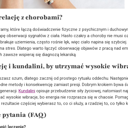
relację z chorobami?
amy, które łączą doświadczenie fizyczne z psychicznym i duchowy
apę obserwacji sygnałów z ciała. Hasło czakry a choroby nie musi o
 brakuje uziemienia, często rośnie lęk, więc ciało napina się szybciej.
 na stres. Dlatego warto łączyć obserwację objawów z pracą nad em
h zawsze wspieraj się diagnozą lekarską.
ję i kundalini, by utrzymać wysokie wibr
yciszasz szum, dlatego zacznij od prostego rytuału oddechu. Następ
godne metody i konsekwencję zamiast presji. Dobrym krokiem bywa 
generacji.
Kundalini
opisuje przebudzenie siły życiowej, natomiast najl
ć wysokie wibracje, bo energia nie rozprasza się w chaosie. Pomaga 
ltacie częściej wybierasz to, co ci służy, a rzadziej to, co tylko k
e pytania (FAQ)
pić leczenie?