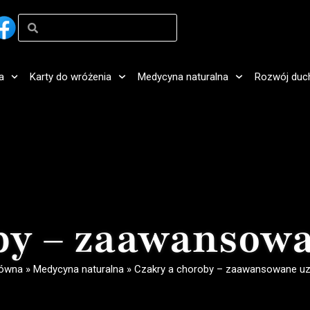
a
Karty do wróżenia
Medycyna naturalna
Rozwój duc
by – zaawansow
łówna
»
Medycyna naturalna
»
Czakry a choroby – zaawansowane uz