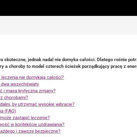
a skuteczne, jednak nadal nie domyka całości. Dlatego rośnie potrz
ry a choroby to model czterech ścieżek porządkujący pracę z ener
 leczenia nie domykają całości?
 a dwa wszechświaty
 i masa krytyczna zmiany?
ę z chorobami?
dalini, by utrzymać wysokie wibracje?
ia (FAQ)
 może zastąpić leczenie?
ość w kontekście uzdrawiania?
a każdego i zawsze bezpieczne?