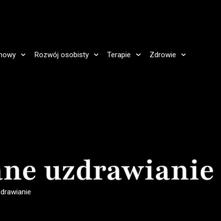
howy
Rozwój osobisty
Terapie
Zdrowie
ane uzdrawianie
drawianie