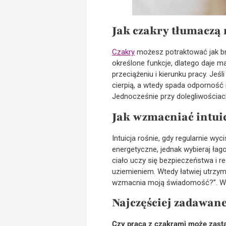
Jak czakry tłumaczą 
Czakry
możesz potraktować jak br
określone funkcje, dlatego daje m
przeciążeniu i kierunku pracy. Jeśli
cierpią, a wtedy spada odporność
Jednocześnie przy dolegliwościac
Jak wzmacniać intuic
Intuicja rośnie, gdy regularnie w
energetyczne, jednak wybieraj ła
ciało uczy się bezpieczeństwa i re
uziemieniem. Wtedy łatwiej utrzyma
wzmacnia moją świadomość?”. W rezu
Najczęściej zadawan
Czy praca z czakrami może zastą