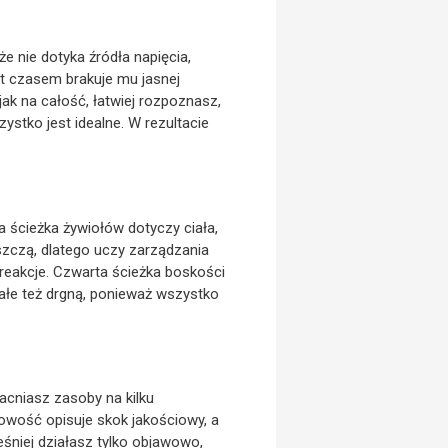
e nie dotyka źródła napięcia,
st czasem brakuje mu jasnej
jak na całość, łatwiej rozpoznasz,
tko jest idealne. W rezultacie
a ścieżka żywiołów dotyczy ciała,
iszczą, dlatego uczy zarządzania
reakcje. Czwarta ścieżka boskości
ałe też drgną, ponieważ wszystko
acniasz zasoby na kilku
owość opisuje skok jakościowy, a
eśniej działasz tylko objawowo,