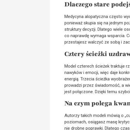
Dlaczego stare podej
Medycyna alopatyczna często wycis
ponieważ skupia się na jednym poz
struktury decyzji. Dlatego wiele o
co naprawdę wymaga wsparcia. Co 
przestajesz walczyć ze sobą i za
Cztery ścieżki uzdra
Model czterech ścieżek traktuje r
nawyków i emocji, więc daje konkre
energią. Trzecia ścieżka wyobraż
prowadzi przez świadomość, a wię
jest połączone. Dzięki temu szybc
Na czym polega kwan
Autorzy takich modeli mówią o „c
poziomach, osiągasz masę krytycz
nie drobne poprawki. Dlatego czase