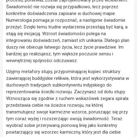
Świadomość nie rozwija się przypadkowo, lecz poprzez
konkretne doświadczenia zapisane w duchowej mapie.
Numerologia pomaga je rozpoznać, a następnie świadomie
przeżyć. Dzięki temu trudne wydarzenia przestają być karą, a
stają się inicjacją. Wzrost świadomości polega na
integrowaniu doświadczeń, zamiast ich unikania. Dlatego plan
duszy nie obiecuje łatwego życia, lecz życie prawdziwe. Im
bardziej go realizujesz, tym większe poczucie sensu i
wewnętrznej spójności odczuwasz.
Użyjmy metafory stupy, przypominającej kopiec struktury
zawierającej buddyjskie relikwie, która jest wykorzystywana w
duchowych tradycjach subkontynentu indyjskiego do
reprezentowania ścieżki rozwoju. Zaczynasz od dołu stupy.
Wznosząca się zgodnie z ruchem wskazówek zegara spirala
przedstawia ciebie na ścieżce rozwoju, na której
transmutujesz swoje karmiczne wzorce, poruszając się przy
tym coraz wyżej i rozszerzając swoją świadomość. Teraz
wyobraź sobie przerywaną pionową linię jako konkretny
powtarzający się wzorzec karmiczny, który jest dla ciebie