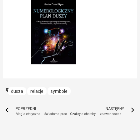
dusza
relacje
symbole
POPRZEDNI
NASTĘPNY
Magia eteryczna – świadoma praca z energią
Czakry a choroby – zaawansowane uzdrawianie