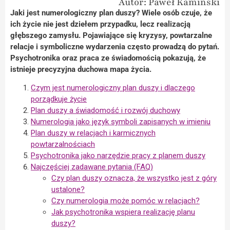
Autor: Paweł Kamiński
Jaki jest numerologiczny plan duszy? Wiele osób czuje, że
ich życie nie jest dziełem przypadku, lecz realizacją
głębszego zamysłu. Pojawiające się kryzysy, powtarzalne
relacje i symboliczne wydarzenia często prowadzą do pytań.
Psychotronika oraz praca ze świadomością pokazują, że
istnieje precyzyjna duchowa mapa życia.
Czym jest numerologiczny plan duszy i dlaczego
porządkuje życie
Plan duszy a świadomość i rozwój duchowy
Numerologia jako język symboli zapisanych w imieniu
Plan duszy w relacjach i karmicznych
powtarzalnościach
Psychotronika jako narzędzie pracy z planem duszy
Najczęściej zadawane pytania (FAQ)
Czy plan duszy oznacza, że wszystko jest z góry
ustalone?
Czy numerologia może pomóc w relacjach?
Jak psychotronika wspiera realizację planu
duszy?