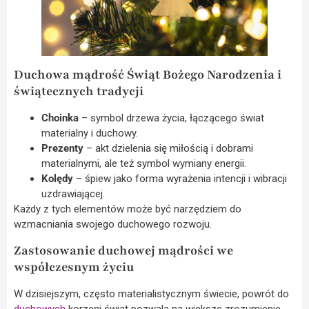
Duchowa mądrość Świąt Bożego Narodzenia i
świątecznych tradycji
Choinka
– symbol drzewa życia, łączącego świat
materialny i duchowy.
Prezenty
– akt dzielenia się miłością i dobrami
materialnymi, ale też symbol wymiany energii.
Kolędy
– śpiew jako forma wyrażenia intencji i wibracji
uzdrawiającej.
Każdy z tych elementów może być narzędziem do
wzmacniania swojego duchowego rozwoju.
Zastosowanie duchowej mądrości we
współczesnym życiu
W dzisiejszym, często materialistycznym świecie, powrót do
duchowych
korzeni świąt pozwala na większe zrozumienie