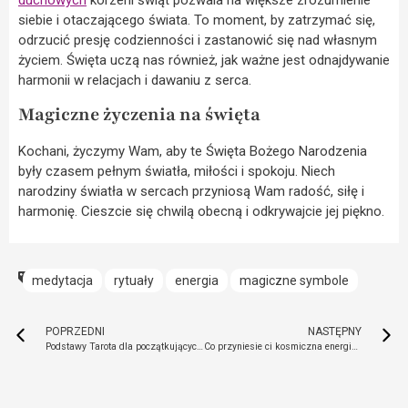
siebie i otaczającego świata. To moment, by zatrzymać się,
odrzucić presję codzienności i zastanowić się nad własnym
życiem. Święta uczą nas również, jak ważne jest odnajdywanie
harmonii w relacjach i dawaniu z serca.
Magiczne życzenia na święta
Kochani, życzymy Wam, aby te Święta Bożego Narodzenia
były czasem pełnym światła, miłości i spokoju. Niech
narodziny światła w sercach przyniosą Wam radość, siłę i
harmonię. Cieszcie się chwilą obecną i odkrywajcie jej piękno.
medytacja
rytuały
energia
magiczne symbole
POPRZEDNI
NASTĘPNY
Podstawy Tarota dla początkujących – jak wyznaczać kartę dnia
Co przyniesie ci kosmiczna energia w 2025 roku?