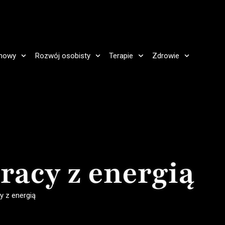
howy
Rozwój osobisty
Terapie
Zdrowie
racy z energią
y z energią