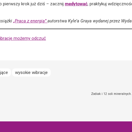
 pierwszy krok już dziś – zacznij
medytować
, praktykuj wdzięcznoś
książki
„Praca z energią”
autorstwa Kyle’a Graya wydanej przez Wyda
 wibracje możemy odczuć
ające
wysokie wibracje
Zodiak i 12 soli mineralnych