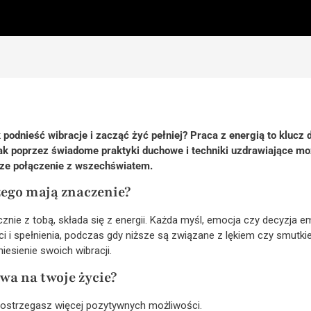
 podnieść wibracje i zacząć żyć pełniej? Praca z energią to klucz d
jak poprzez świadome praktyki duchowe i techniki uzdrawiające m
ze połączenie z wszechświatem.
zego mają znaczenie?
ie z tobą, składa się z energii. Każda myśl, emocja czy decyzja em
ści i spełnienia, podczas gdy niższe są związane z lękiem czy smutk
iesienie swoich wibracji.
wa na twoje życie?
dostrzegasz więcej pozytywnych możliwości.