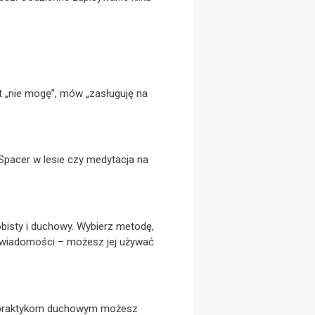
t „nie mogę”, mów „zasługuję na
 Spacer w lesie czy medytacja na
obisty i duchowy. Wybierz metodę,
j świadomości – możesz jej używać
m i praktykom duchowym możesz