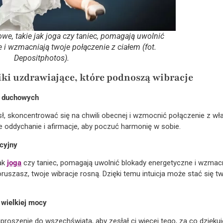
we, takie jak joga czy taniec, pomagają uwolnić
 i wzmacniają twoje połączenie z ciałem (fot.
Depositphotos).
ki uzdrawiające, które podnoszą wibracje
k duchowych
, skoncentrować się na chwili obecnej i wzmocnić połączenie z wła
e oddychanie i afirmacje, aby poczuć harmonię w sobie.
icyjny
jak
joga
czy taniec, pomagają uwolnić blokady energetyczne i wzmacn
 poruszasz, twoje wibracje rosną. Dzięki temu intuicja może stać si
 wielkiej mocy
aproszenie do wszechświata, aby zesłał ci więcej tego, za co dzięku