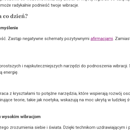
 może radykalnie podnieść twoje wibracje.
a co dzień?
 myślenie
stość. Zastąp negatywne schematy pozytywnymi
afirmacjami
. Zamias
prostszych i najskuteczniejszych narzędzi do podnoszenia wibracji.
ą energię.
praca z kryształami to potężne narzędzia, które wspierają rozwój os
pirujące teorie, takie jak noetyka, wskazują na moc ukrytą w ludzkie
ku wysokim wibracjom
szego zrozumienia siebie i świata. Dzięki technikom uzdrawiający