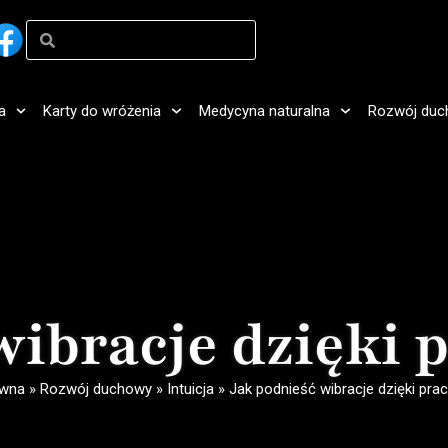
a
Karty do wróżenia
Medycyna naturalna
Rozwój duc
wibracje dzięki p
ówna
»
Rozwój duchowy
»
Intuicja
»
Jak podnieść wibracje dzięki prac