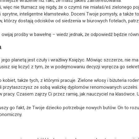
mniejsze wrażenie niż fakt, że masz jakieś zainteresowania.
i, więc nie tłumacz się nigdy, że o czymś nie miałaś/eś zielonego po
eś sprytne, inteligentne kłamstewko. Doceni Twoje pomysły, a także 
, którzy dostają odcisków od siedzenia w biurowych fotelach, patrzy 
 owijaj prośby w bawełnę – wiedz jednak, że odpowiedź będzie równ
a
jego planetą jest czuły i wrażliwy Księżyc. Mówiąc szczerze, nie m
usisz się liczyć z tym, że w podejmowaniu decyzji wyręcza go sekret
obiet, także tych, z którymi pracuje. Zielone włosy i biżuteria rodem 
śli przytaszczysz ze sobą walizkę dyplomów renomowanych uczelni.
 pracy. Czasem zajrzy Ci przez ramię, jak nauczyciel na klasówce. U
zy go fakt, że Twoje dziecko potrzebuje nowych butów. On to rozum
konomiczny.