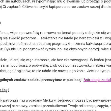
ych się autobusach. Przypominając mu o awansie lub prosząc o podwy
j Ci zapłacić. Ckliwe historyjki łapiące za serce zostaw raczej dla 
a
 Wenus, więc z pewnością rozmowa na temat posady odbędzie się w 
aj się zwieść pozorom – sekretarka nie latała po herbatniczki z T
od miłym uśmiechem czai się pragmatyzm i zimna kalkulacja: pora
z. Byk nie lubi podejmować ryzyka, boi się chybionych decyzji, więc ż
e, ubieraj się więc starannie, ale bez ekstrawagancji. W końcu jest
 zanim poprosisz o podwyżkę, zrób coś po mistrzowsku, nabierz war
eniać jego poglądów, to nie udało się nawet jego żonie. Jest na tym p
gólnych znaków zodiaku przeczytasz w publikacji
Astrologia zodia
niąt
szak patronuje mu wygadany Merkury. Jednego możesz być pewna/pew
pierwszej rozmowy, zamiast przestudiować Twoje referencje, zapyta, 