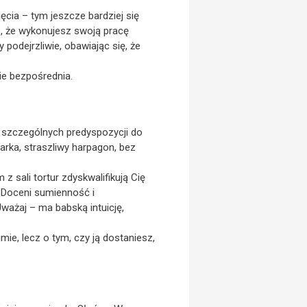
jęcia – tym jeszcze bardziej się
to, że wykonujesz swoją pracę
podejrzliwie, obawiając się, że
ie bezpośrednia.
a szczególnych predyspozycji do
arka, straszliwy harpagon, bez
z sali tortur zdyskwalifikują Cię
 Doceni sumienność i
ważaj – ma babską intuicję,
ie, lecz o tym, czy ją dostaniesz,