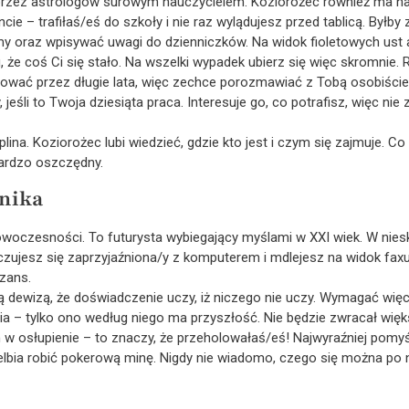
przez astrologów surowym nauczycielem. Koziorożec również ma nat
ncie – trafiłaś/eś do szkoły i nie raz wylądujesz przed tablicą. Był
my oraz wpisywać uwagi do dzienniczków. Na widok fioletowych ust
e coś Ci się stało. Na wszelki wypadek ubierz się więc skromnie. R
cować przez długie lata, więc zechce porozmawiać z Tobą osobiście
jeśli to Twoja dziesiąta praca. Interesuje go, co potrafisz, więc nie z
yplina. Koziorożec lubi wiedzieć, gdzie kto jest i czym się zajmuje. C
bardzo oszczędny.
dnika
nowoczesności. To futurysta wybiegający myślami w XXI wiek. W nie
ie czujesz się zaprzyjaźniona/y z komputerem i mdlejesz na widok fax
szans.
ą dewizą, że doświadczenie uczy, iż niczego nie uczy. Wymagać więc
 – tylko ono według niego ma przyszłość. Nie będzie zwracał więks
m w osłupienie – to znaczy, że przeholowałaś/eś! Najwyraźniej pomyśl
lbia robić pokerową minę. Nigdy nie wiadomo, czego się można po 