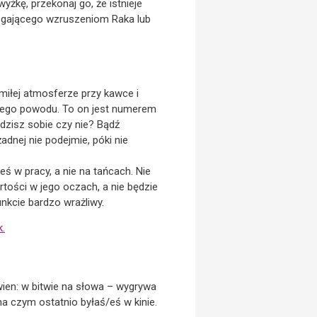
żkę, przekonaj go, że istnieje
ulegającego wzruszeniom Raka lub
miłej atmosferze przy kawce i
wojego powodu. To on jest numerem
dzisz sobie czy nie? Bądź
adnej nie podejmie, póki nie
eś w pracy, a nie na tańcach. Nie
tości w jego oczach, a nie będzie
unkcie bardzo wrażliwy.
k.
ien: w bitwie na słowa – wygrywa
na czym ostatnio byłaś/eś w kinie.