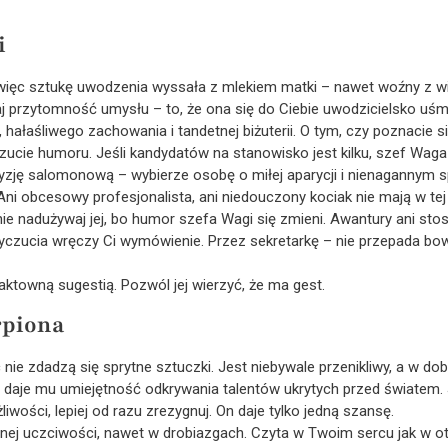
i
 więc sztukę uwodzenia wyssała z mlekiem matki – nawet woźny z wie
przytomność umysłu – to, że ona się do Ciebie uwodzicielsko uśmie
 hałaśliwego zachowania i tandetnej biżuterii. O tym, czy poznacie si
zucie humoru. Jeśli kandydatów na stanowisko jest kilku, szef Waga 
yzję salomonową – wybierze osobę o miłej aparycji i nienagannym s
i obcesowy profesjonalista, ani niedouczony kociak nie mają w tej
e nadużywaj jej, bo humor szefa Wagi się zmieni. Awantury ani stoso
yczucia wręczy Ci wymówienie. Przez sekretarkę – nie przepada bo
ktowną sugestią. Pozwól jej wierzyć, że ma gest.
rpiona
c nie zdadzą się sprytne sztuczki. Jest niebywale przenikliwy, a w d
 – daje mu umiejętność odkrywania talentów ukrytych przed światem. 
wości, lepiej od razu zrezygnuj. On daje tylko jedną szansę.
j uczciwości, nawet w drobiazgach. Czyta w Twoim sercu jak w ot