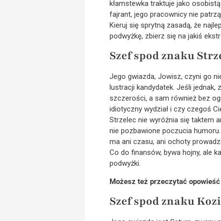
kłamstewka traktuje jako osobist
fajrant, jego pracownicy nie patrz
Kieruj się sprytną zasadą, że najl
podwyżkę, zbierz się na jakiś ekstr
Szef spod znaku Strz
Jego gwiazda, Jowisz, czyni go ni
lustracji kandydatek. Jeśli jedna
szczerości, a sam również bez ogr
idiotyczny wydział i czy czegoś C
Strzelec nie wyróżnia się taktem 
nie pozbawione poczucia humoru. Pa
ma ani czasu, ani ochoty prowadz
Co do finansów, bywa hojny, ale 
podwyżki.
Możesz też przeczytać opowieść o
Szef spod znaku Koz