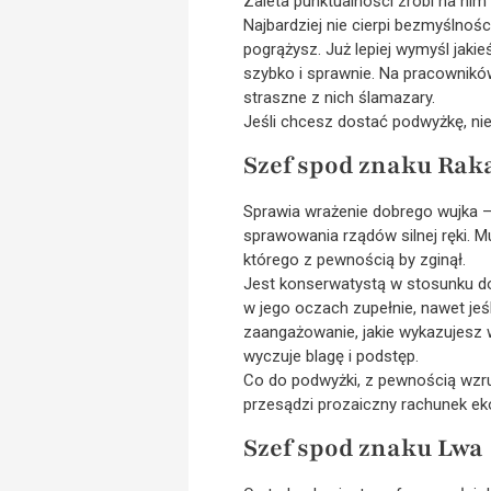
Zaleta punktualności zrobi na nim 
Najbardziej nie cierpi bezmyślnośc
pogrążysz. Już lepiej wymyśl jaki
szybko i sprawnie. Na pracowników
straszne z nich ślamazary.
Jeśli chcesz dostać podwyżkę, nie
Szef spod znaku Rak
Sprawia wrażenie dobrego wujka – 
sprawowania rządów silnej ręki. M
którego z pewnością by zginął.
Jest konserwatystą w stosunku do k
w jego oczach zupełnie, nawet je
zaangażowanie, jakie wykazujesz w
wyczuje blagę i podstęp.
Co do podwyżki, z pewnością wzrus
przesądzi prozaiczny rachunek e
Szef spod znaku Lwa