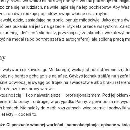
duszy: rozsiewa wokół blask swej osoby – wszak patronuje mu najja
rdzo zna się na ludziach, naiwnie łapie się na lep pochlebstw. Aby W
óżnia on dwa rodzaje poglądów: swoje własne oraz mylne.
ólewski, gdzie, zasiadając na tronie, panuje miłościwie. Jako dama 
bez pukania ani jeść na gazecie. Etykieta przede wszystkim. Zależy
onkurencję. Jeśli coś sknocisz, przyznaj się ze skruchą, wszak wyba
zyć na medal (albo portret szefa z autografem), ale solidną pracą m
ny
 wpływom ciekawskiego Merkurego) wielu jest noblistów, nieczęsto
oje, nie bardzo pchając się na afisz. Gdybyś jednak trafił/a na szefa
ie odwrócą jej uwagę od trójek na świadectwie albo braku referenc
yba że szukasz pracy w rewii.
tualnością – i co najważniejsze – profesjonalizmem. Pod jej okiem 
niem do pracy. To drugie, w przypadku Panny, z pewnością nie wyst
h błędach. Nie należy do osób rozrzutnych, więc premie i podwyżki w
 efekty – doceni to.
e Ci poczucie własnej wartości i samoakceptacja, opisane w ksią