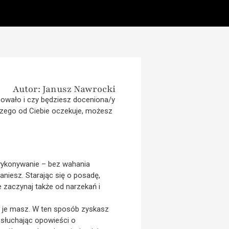
Autor: Janusz Nawrocki
racowało i czy będziesz doceniona/y
czego od Ciebie oczekuje, możesz
wykonywanie – bez wahania
niesz. Starając się o posadę,
e zaczynaj także od narzekań i
ro je masz. W ten sposób zyskasz
, słuchając opowieści o