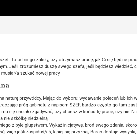
 szef. To od niego zależy, czy otrzymasz pracę, jak Ci się będzie p
ym. Jeśli zrozumiesz duszę swego szefa, jeśli będziesz wiedzieć, 
 musiał/a szukać nowej pracy.
ana
ma naturę przywódcy. Mając do wyboru: wydawanie poleceń lub ich 
kraczając próg gabinetu z napisem SZEF, bardzo często go tam zasta
e mu się chciało zgadywać, czy chcesz w końcu tę pracę, czy nie. Ni
 nie szkółkę niedzielną.
 niego z byle głupstwem. Wykaż inicjatywę, broń swego zdania, sko
ć, więc jeśli zaspałaś/eś, lepiej się przyznaj; Baran dostaje wysypki