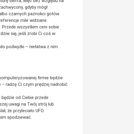
urę belfra, więc bez względu na
by zachwycony, gdyby mógł
 albo czarnych paznokci gotów
eferencje mile widziane.
. Przede wszystkim ceni sobie
dziw się, jeśli zrobi Ci coś w
o do podwyżki – niełatwa z nim
skomputeryzowanej firmie będzie
u – radzę Ci czym prędzej nadrobić
 będzie od Ciebie przede
zej uwagi na Twój strój lub
ał, że przyleciało UFO.
nim spodziewać.