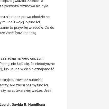
śniejsza gwiazda, Słońce. W
asza pierwsza rozmowa nie była
dworu nie masz prawa chodzić na
 mu na Twojej lojalności,
czanie to przywilej władców. Co do
oże zasłużysz i na taką
 zasiadają na kierowniczym
 Pannę, nie łudź się, że niebotyczne
ji, lub usuną w cień nieznajomość
odkryjesz również subtelną
arczy. Nie znosi bezmyślności,
aży na aptekarskiej wadze. Jeśli
żce dr. Davida R. Hamiltona