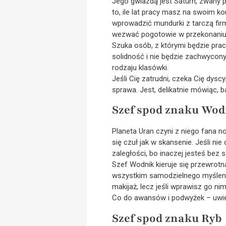
Jego gwiazdą jest Saturn, zwany 
to, ile lat pracy masz na swoim ko
wprowadzić mundurki z tarczą fir
wezwać pogotowie w przekonaniu, ż
Szuka osób, z którymi będzie pra
solidność i nie będzie zachwycony, 
rodzaju klasówki.
Jeśli Cię zatrudni, czeka Cię dysc
sprawa. Jest, delikatnie mówiąc, 
Szef spod znaku Wo
Planeta Uran czyni z niego fana 
się czuł jak w skansenie. Jeśli n
zaległości, bo inaczej jesteś bez 
Szef Wodnik kieruje się przewrotn
wszystkim samodzielnego myślenia
makijaż, lecz jeśli wprawisz go ni
Co do awansów i podwyżek – uwie
Szef spod znaku Ryb