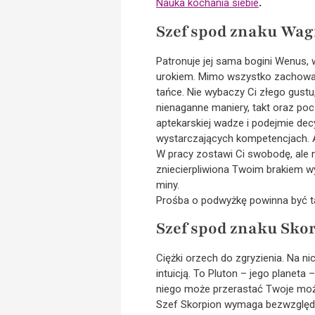
Nauka kochania siebie
.
Szef spod znaku Wag
Patronuje jej sama bogini Wenus,
urokiem. Mimo wszystko zachowaj 
tańce. Nie wybaczy Ci złego gustu,
nienaganne maniery, takt oraz poc
aptekarskiej wadze i podejmie dec
wystarczających kompetencjach. An
W pracy zostawi Ci swobodę, ale ni
zniecierpliwiona Twoim brakiem w
miny.
Prośba o podwyżkę powinna być ta
Szef spod znaku Sko
Ciężki orzech do zgryzienia. Na ni
intuicją. To Pluton – jego planeta
niego może przerastać Twoje możli
Szef Skorpion wymaga bezwzględne