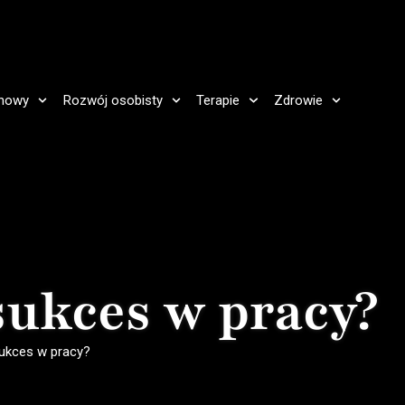
howy
Rozwój osobisty
Terapie
Zdrowie
sukces w pracy?
sukces w pracy?