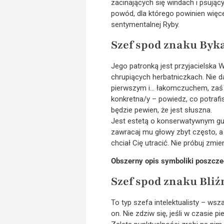
zacinających się windach i psując
powód, dla którego powinien więce
sentymentalnej Ryby.
Szef spod znaku Byk
Jego patronką jest przyjacielska
chrupiących herbatniczkach. Nie d
pierwszym i… łakomczuchem, zaś p
konkretna/y – powiedz, co potrafis
będzie pewien, że jest słuszna.
Jest estetą o konserwatywnym guści
zawracaj mu głowy zbyt często, a
chciał Cię utracić. Nie próbuj zmi
Obszerny opis symboliki poszcze
Szef spod znaku Bliź
To typ szefa intelektualisty – w
on. Nie zdziw się, jeśli w czasie 