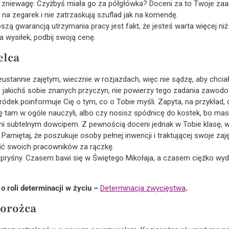
ą zniewagę: Czyżbyś miała go za półgłówka? Doceni za to Twoje za
ą na zegarek i nie zatrzaskują szuflad jak na komendę.
epszą gwarancją utrzymania pracy jest fakt, że jesteś warta więcej n
a wysiłek, podbij swoją cenę.
elca
eustannie zajętym, wiecznie w rozjazdach, więc nie sądzę, aby chc
k, z jakichś sobie znanych przyczyn, nie powierzy tego zadania zaw
ódek poinformuje Cię o tym, co o Tobie myśli. Zapyta, na przykład,
ię tam w ogóle nauczyli, albo czy nosisz spódnicę do kostek, bo masz
ani subtelnym dowcipem. Z pewnością doceni jednak w Tobie klasę, 
miętaj, że poszukuje osoby pełnej inwencji i traktującej swoje zajęc
ić swoich pracowników za rączkę.
kapryśny. Czasem bawi się w Świętego Mikołaja, a czasem ciężko wyd
 roli determinacji w życiu –
Determinacja zwycięstwa
.
iorożca