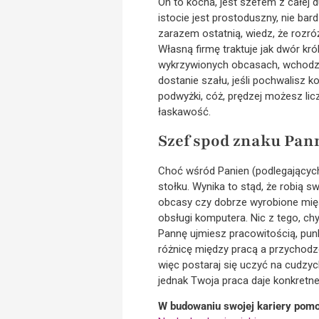
On to kocha, jest szefem z całej 
istocie jest prostoduszny, nie ba
zarazem ostatnią, wiedz, że rozr
Własną firmę traktuje jak dwór kr
wykrzywionych obcasach, wchodzić 
dostanie szału, jeśli pochwalisz k
podwyżki, cóż, prędzej możesz lic
łaskawość.
Szef spod znaku Pan
Choć wśród Panien (podlegających
stołku. Wynika to stąd, że robią sw
obcasy czy dobrze wyrobione mięśn
obsługi komputera. Nic z tego, ch
Pannę ujmiesz pracowitością, punk
różnicę między pracą a przychodze
więc postaraj się uczyć na cudzyc
jednak Twoja praca daje konkretne
W budowaniu swojej kariery pomoż