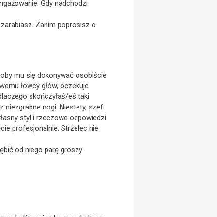
angażowanie. Gdy nadchodzi
iż zarabiasz. Zanim poprosisz o
iałoby mu się dokonywać osobiście
odowemu łowcy głów, oczekuje
 dlaczego skończyłaś/eś taki
 niezgrabne nogi. Niestety, szef
własny styl i rzeczowe odpowiedzi
ie profesjonalnie. Strzelec nie
ębić od niego parę groszy