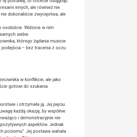
e tę postawę, to chcecie osiągnąć
resami innych, ale również nie
 nie dokonaliście zwycięstwa, ale
o osobiście. Widzicie w nim
 samych siebie.
eciwnika, którego żądania musicie
 podejścia – bez tracenia z oczu
ciwnika w konflikcie, ale jako
eście gotowi do szukania
stwie i otrzymała ją. Jej pięciu
wagę każdą okazję, by wspólnie
ceważąco i demonstracyjnie nie
h pozytywnych aspektów. Jednak
„ich poziomu”. Jej postawa wahała