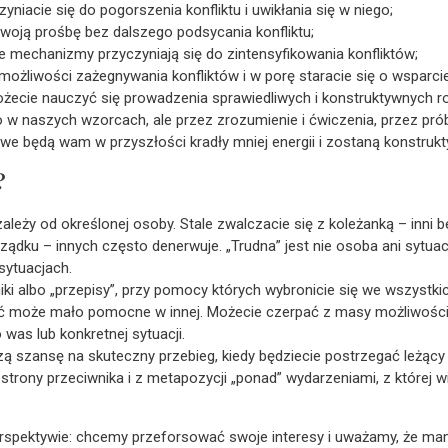
zyniacie się do pogorszenia konfliktu i uwikłania się w niego;
woją prośbę bez dalszego podsycania konfliktu;
ie mechanizmy przyczyniają się do zintensyfikowania konfliktów;
możliwości zażegnywania konfliktów i w porę staracie się o wsparci
ożecie nauczyć się prowadzenia sprawiedliwych i konstruktywnych r
 w naszych wzorcach, ale przez zrozumienie i ćwiczenia, przez pró
e będą wam w przyszłości kradły mniej energii i zostaną konstruk
?
zależy od określonej osoby. Stale zwalczacie się z koleżanką – inni 
ządku – innych często denerwuje. „Trudna” jest nie osoba ani sytu
 sytuacjach.
iki albo „przepisy”, przy pomocy których wybronicie się we wszystki
 być może mało pomocne w innej. Możecie czerpać z masy możliwości,
 was lub konkretnej sytuacji.
szansę na skuteczny przebieg, kiedy będziecie postrzegać leżący u
 strony przeciwnika i z metapozycji „ponad” wydarzeniami, z której w
rspektywie: chcemy przeforsować swoje interesy i uważamy, że mam