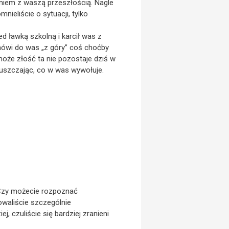
czeniem z waszą przeszłością. Nagle
nieliście o sytuacji, tylko
ed ławką szkolną i karcił was z
 mówi do was „z góry” coś choćby
może złość ta nie pozostaje dziś w
ypuszczając, co w was wywołuje.
? Czy możecie rozpoznać
owaliście szczególnie
, czuliście się bardziej zranieni