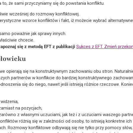
 to, że sami przyczyniamy się do powstania konfliktu.
iwie wcześniej do rozmowy konfliktowej.
rystyczne wzorce konfliktów i fakt, iż możecie wybrać alternatywn
 samo poważnie jak sprawy innych.
łaściwie chcecie.
apoznaj się z metodą EFT z publikacji
Sukces z EFT. Zmień przekona
złowieku
e opierają się na konstruktywnym zachowaniu obu stron. Naturalni
szych partnerów w konflikcie do bardziej konstruktywnego zachow
oszenia się do niego, nawet jeśli istnieją różnice rzeczowe. Konie
 widzenia,
 zamiast na pozycjach,
równo z własnymi uczuciami, jak też i z uczuciami waszego partner
nfliktów różnią się w zależności od osoby, to istnieją konkretne ich
h. Rozmowy konfliktowe odbywają się nie tylko przy pomocy słów, 