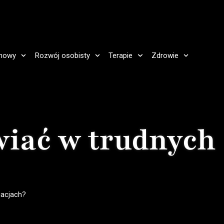
howy
Rozwój osobisty
Terapie
Zdrowie
awiać w trudnych
uacjach?