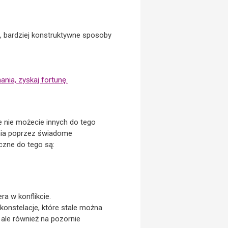
e, bardziej konstruktywne sposoby
nia, zyskaj fortunę.
e nie możecie innych do tego
ania poprzez świadome
czne do tego są:
a w konflikcie.
 konstelacje, które stale można
ale również na pozornie