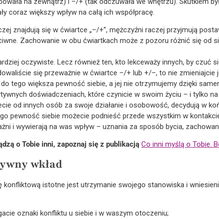
powała na zewnątrz) i –/+ (tak odczuwała we wnętrzu). Skutkiem były
ły coraz większy wpływ na całą ich współpracę.
zej znajdują się w ćwiartce „–/+”, mężczyźni raczej przyjmują posta
zeciwne. Zachowanie w obu ćwiartkach może z pozoru różnić się od s
ardziej oczywiste. Lecz również ten, kto lekceważy innych, by czuć s
jdowaliście się przeważnie w ćwiartce –/+ lub +/–, to nie zmieniajcie 
ży do tego większa pewność siebie, a jej nie otrzymujemy dzięki sam
tywnych doświadczeniach, które czynicie w swoim życiu – i tylko na
jecie od innych osób za swoje działanie i osobowość, decydują w k
latego pewność siebie możecie podnieść przede wszystkim w kontakci
ważni i wywierają na was wpływ – uznania za sposób bycia, zachowania
ądzą o Tobie inni, zapoznaj się z publikacją
Co inni myślą o Tobie. 
tywny wkład
konfliktową istotne jest utrzymanie swojego stanowiska i wniesie
acie oznaki konfliktu u siebie i w waszym otoczeniu;