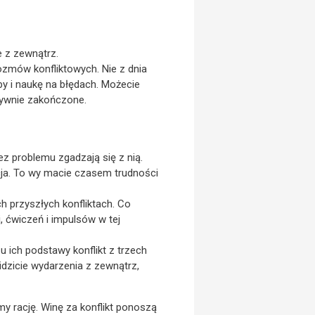
e z zewnątrz.
ozmów konfliktowych. Nie z dnia
by i naukę na błędach. Możecie
tywnie zakończone.
bez problemu zgadzają się z nią.
acja. To wy macie czasem trudności
ch przyszłych konfliktach. Co
 ćwiczeń i impulsów w tej
 ich podstawy konflikt z trzech
idzicie wydarzenia z zewnątrz,
y rację. Winę za konflikt ponoszą