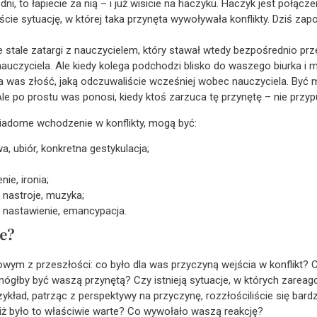
łodni, to łapiecie za nią – i już wisicie na haczyku. Haczyk jest połą
ie sytuację, w której taka przynęta wywoływała konflikty. Dziś zapom
le stale zatargi z nauczycielem, który stawał wtedy bezpośrednio prz
auczyciela. Ale kiedy kolega podchodzi blisko do waszego biurka i
ia was złość, jaką odczuwaliście wcześniej wobec nauczyciela. Być 
Ale po prostu was ponosi, kiedy ktoś zarzuca tę przynętę – nie prz
iadome wchodzenie w konflikty, mogą być:
, ubiór, konkretna gestykulacja;
ie, ironia;
 nastroje, muzyka;
e nastawienie, emancypacja.
e?
ktowym z przeszłości: co było dla was przyczyną wejścia w konflikt
ógłby być waszą przynętą? Czy istnieją sytuacje, w których zareag
kład, patrząc z perspektywy na przyczynę, rozzłościliście się bardziej
 niż było to właściwie warte? Co wywołało waszą reakcję?