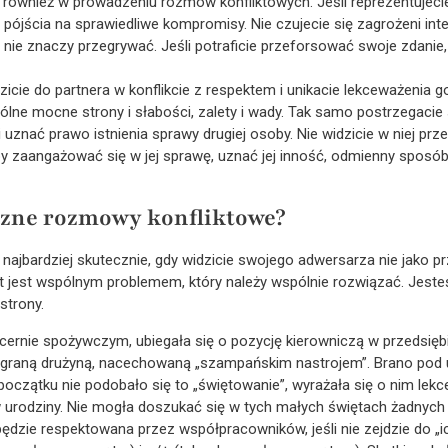
le również w prowadzeniu rozmów konfliktowych. Jeśli reprezentujeci
 pójścia na sprawiedliwe kompromisy. Nie czujecie się zagrożeni inte
 nie znaczy przegrywać. Jeśli potraficie przeforsować swoje zdanie,
cie do partnera w konflikcie z respektem i unikacie lekceważenia g
lne mocne strony i słabości, zalety i wady. Tak samo postrzegacie
uznać prawo istnienia sprawy drugiej osoby. Nie widzicie w niej prz
 by zaangażować się w jej sprawę, uznać jej inność, odmienny sposób
czne rozmowy konfliktowe?
ajbardziej skutecznie, gdy widzicie swojego adwersarza nie jako prze
ikt jest wspólnym problemem, który należy wspólnie rozwiązać. Jest
strony.
rnie spożywczym, ubiegała się o pozycję kierowniczą w przedsiębior
raną drużyną, nacechowaną „szampańskim nastrojem”. Brano pod u
początku nie podobało się to „świętowanie”, wyrażała się o nim lek
 w urodziny. Nie mogła doszukać się w tych małych świętach żadnyc
e będzie respektowana przez współpracowników, jeśli nie zejdzie do 