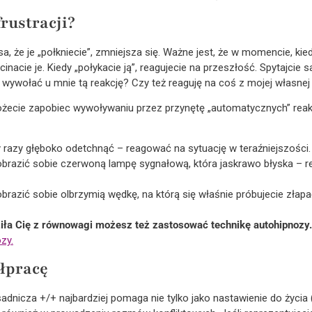
frustracji?
a, że je „połkniecie”, zmniejsza się. Ważne jest, że w momencie, kie
inacie je. Kiedy „połykacie ją”, reagujecie na przeszłość. Spytajcie s
ywołać u mnie tą reakcję? Czy też reaguję na coś z mojej własnej
cie zapobiec wywoływaniu przez przynętę „automatycznych” reakcji, 
y razy głęboko odetchnąć – reagować na sytuację w teraźniejszości.
obrazić sobie czerwoną lampę sygnałową, która jaskrawo błyska – 
brazić sobie olbrzymią wędkę, na którą się właśnie próbujecie złap
iła Cię z równowagi możesz też zastosować technikę autohipnozy.
zy.
ółpracę
adnicza +/+ najbardziej pomaga nie tylko jako nastawienie do życia