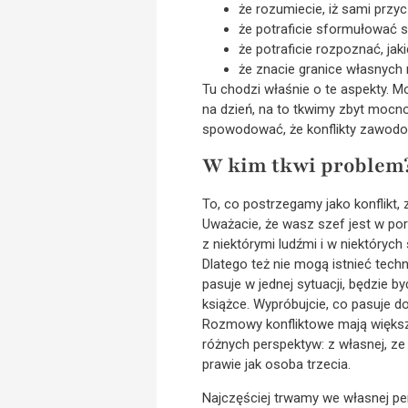
że rozumiecie, iż sami przyc
że potraficie sformułować s
że potraficie rozpoznać, jak
że znacie granice własnych 
Tu chodzi właśnie o te aspekty. M
na dzień, na to tkwimy zbyt mocno
spowodować, że konflikty zawodow
W kim tkwi problem
To, co postrzegamy jako konflikt, 
Uważacie, że wasz szef jest w por
z niektórymi ludźmi i w niektórych
Dlatego też nie mogą istnieć techn
pasuje w jednej sytuacji, będzie
książce. Wypróbujcie, co pasuje do
Rozmowy konfliktowe mają większą 
różnych perspektyw: z własnej, ze
prawie jak osoba trzecia.
Najczęściej trwamy we własnej pe