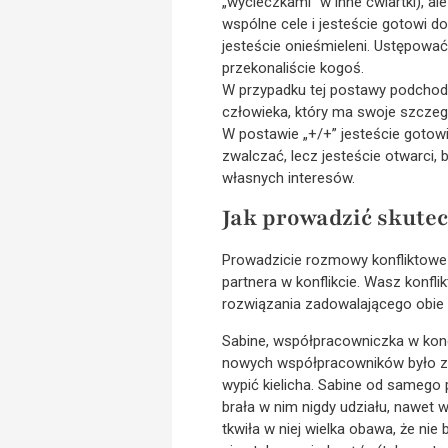
„wycieczkami” w inne ćwiartki), a
wspólne cele i jesteście gotowi do
jesteście onieśmieleni. Ustępować
przekonaliście kogoś.
W przypadku tej postawy podchodzi
człowieka, który ma swoje szczegó
W postawie „+/+” jesteście gotowi 
zwalczać, lecz jesteście otwarci,
własnych interesów.
Jak prowadzić skute
Prowadzicie rozmowy konfliktowe n
partnera w konflikcie. Wasz konfl
rozwiązania zadowalającego obie 
Sabine, współpracowniczka w konce
nowych współpracowników było zg
wypić kielicha. Sabine od samego 
brała w nim nigdy udziału, nawet
tkwiła w niej wielka obawa, że ni