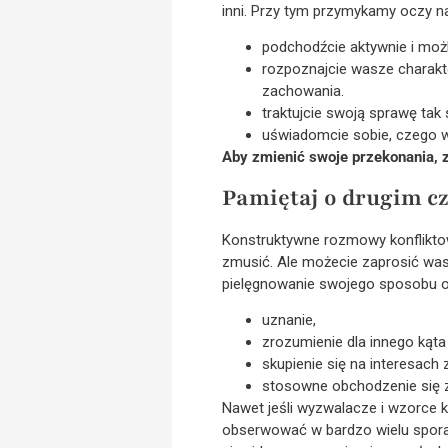
inni. Przy tym przymykamy oczy na
podchodźcie aktywnie i możl
rozpoznajcie wasze charakte
zachowania.
traktujcie swoją sprawę tak
uświadomcie sobie, czego w
Aby zmienić swoje przekonania, z
Pamiętaj o drugim c
Konstruktywne rozmowy konfliktow
zmusić. Ale możecie zaprosić wa
pielęgnowanie swojego sposobu odn
uznanie,
zrozumienie dla innego kąta
skupienie się na interesach
stosowne obchodzenie się za
Nawet jeśli wyzwalacze i wzorce ko
obserwować w bardzo wielu sporac