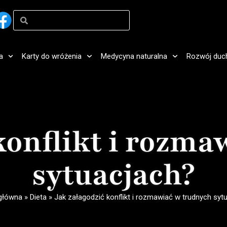
a
Karty do wróżenia
Medycyna naturalna
Rozwój duc
konflikt i rozm
sytuacjach?
główna
»
Dieta
»
Jak załagodzić konflikt i rozmawiać w trudnych syt