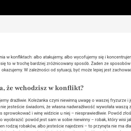
 w konfliktach: albo atakujemy, albo wycofujemy się i koncentruje
ża się to w trochę bardziej zróżnicowany sposób. Żaden ze sposobów 
e okazujemy. W zależności od sytuacji, być może lepiej jest zachować
a, że wchodzisz w konflikt?
emy drażliwie. Koleżanka czyni niewinną uwagę o waszej fryzurze i ju
nie jesteście świadomi, że własna nadwrażliwość wywołała waszą 
as sprowokować i winę widzicie u niej – niesprawiedliwie. Powód złoś
o wyobrazić: powód jest sam w sobie niewinny – robak, który wisi ja
 ten rodzaj robaków, albo jesteście najedzeni – to przynęta nie ma d