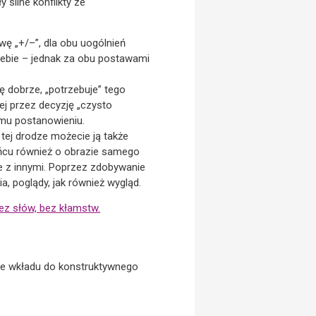
 silne konflikty ze
wę „+/–”, dla obu uogólnień
iebie – jednak za obu postawami
ię dobrze, „potrzebuje” tego
jej przez decyzję „czysto
emu postanowieniu.
 tej drodze możecie ją także
ońcu również o obrazie samego
e z innymi. Poprzez zdobywanie
, poglądy, jak również wygląd.
Bez słów, bez kłamstw.
nie wkładu do konstruktywnego