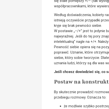
się stale pomiędzy +/– (tak wystę
współpracownikami, które wywiera
Według doświadczenia, kobiety rac
istnieją oczywiście przypadki pr
kryje się brak pewności siebie.
W postawie „–/+” jest to jedynie b
najwyraźniej. Jeśli do tej pory zna
intelektualną” nagle na +/+. Nale
Pewność siebie opiera się na pozy
poprawić. Uznanie, które otrzymu
siebie, który sobie tworzycie. D
uznania ludzi, którzy są dla was 
Jeśli chcesz dowiedzieć się, co s
Postaw na konstruk
By skutecznie prowadzić rozmowę 
przebiegu rozmowy. Oznacza to:
że możliwie szybko postrzeg