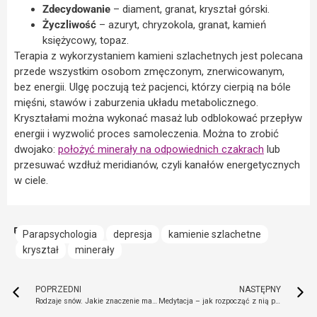
Zdecydowanie
– diament, granat, kryształ górski.
Życzliwość
– azuryt, chryzokola, granat, kamień
księżycowy, topaz.
Terapia z wykorzystaniem kamieni szlachetnych jest polecana
przede wszystkim osobom zmęczonym, znerwicowanym,
bez energii. Ulgę poczują też pacjenci, którzy cierpią na bóle
mięśni, stawów i zaburzenia układu metabolicznego.
Kryształami można wykonać masaż lub odblokować przepływ
energii i wyzwolić proces samoleczenia. Można to zrobić
dwojako:
położyć minerały na odpowiednich czakrach
lub
przesuwać wzdłuż meridianów, czyli kanałów energetycznych
w ciele.
Parapsychologia
depresja
kamienie szlachetne
kryształ
minerały
POPRZEDNI
NASTĘPNY
Rodzaje snów. Jakie znaczenie mają marzenia senne?
Medytacja – jak rozpocząć z nią przygodę i wybrać odpowiednią metodę?