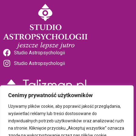
Studio Astropsychologii
Studio Astropsychologii
Cenimy prywatność użytkowników
Sklep Talizman
Używamy plików cookie, aby poprawić jakość przeglądania,
wyświetlać reklamy lub treści dostosowane do
indywidualnych potrzeb użytkowników oraz analizować ruch
Polityka prywatności i plików cookie
na stronie. Kliknięcie przycisku „Akceptuj wszystkie” oznacza
zgodę na wykorzystywanie przez nas plików cookie.