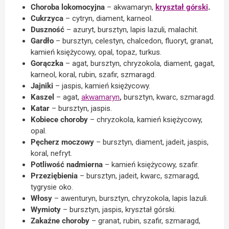
Choroba lokomocyjna
– akwamaryn,
kryształ górski
.
Cukrzyca
– cytryn, diament, karneol.
Duszność
– azuryt, bursztyn, lapis lazuli, malachit.
Gardło
– bursztyn, celestyn, chalcedon, fluoryt, granat,
kamień księżycowy, opal, topaz, turkus.
Gorączka
– agat, bursztyn, chryzokola, diament, gagat,
karneol, koral, rubin, szafir, szmaragd.
Jajniki
– jaspis, kamień księżycowy.
Kaszel
– agat,
akwamaryn
,
bursztyn, kwarc, szmaragd.
Katar
– bursztyn, jaspis.
Kobiece choroby
– chryzokola, kamień księżycowy,
opal.
Pęcherz moczowy
– bursztyn, diament, jadeit, jaspis,
koral, nefryt.
Potliwość nadmierna
– kamień księżycowy, szafir.
Przeziębienia
– bursztyn, jadeit, kwarc, szmaragd,
tygrysie oko.
Włosy
– awenturyn, bursztyn, chryzokola, lapis lazuli.
Wymioty
– bursztyn, jaspis, kryształ górski.
Zakaźne choroby
– granat, rubin, szafir, szmaragd,