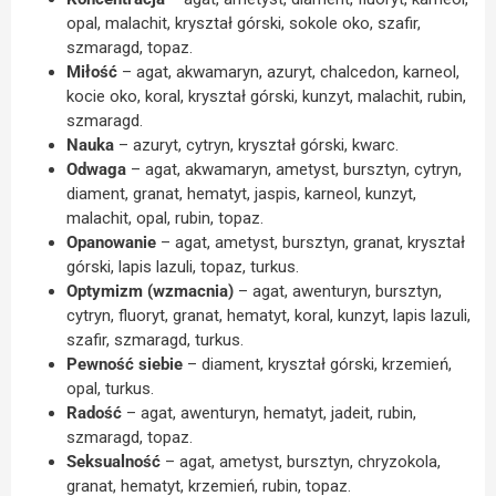
opal, malachit, kryształ górski, sokole oko, szafir,
szmaragd, topaz.
Miłość
– agat, akwamaryn, azuryt, chalcedon, karneol,
kocie oko, koral, kryształ górski, kunzyt, malachit, rubin,
szmaragd.
Nauka
– azuryt, cytryn, kryształ górski, kwarc.
Odwaga
– agat, akwamaryn, ametyst, bursztyn, cytryn,
diament, granat, hematyt, jaspis, karneol, kunzyt,
malachit, opal, rubin, topaz.
Opanowanie
– agat, ametyst, bursztyn, granat, kryształ
górski, lapis lazuli, topaz, turkus.
Optymizm (wzmacnia)
– agat, awenturyn, bursztyn,
cytryn, fluoryt, granat, hematyt, koral, kunzyt, lapis lazuli,
szafir, szmaragd, turkus.
Pewność siebie
– diament, kryształ górski, krzemień,
opal, turkus.
Radość
– agat, awenturyn, hematyt, jadeit, rubin,
szmaragd, topaz.
Seksualność
– agat, ametyst, bursztyn, chryzokola,
granat, hematyt, krzemień, rubin, topaz.