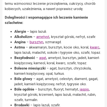
temu wzmocnisz leczenie przeziębienia, cukrzycy, chorób
kobiecych, uzależnienia, a nawet poprawisz urodę.
Dolegliwości i wspomagające ich leczenie kamienie
szlachetne:
Alergie
– lapis lazuli.
Alkoholizm
–
ametyst
,
kryształ górski, nefryt, szafir.
Angina
–
bursztyn
,
szmaragd.
Astma
– akwamaryn, bursztyn, kocie oko, koral,
kwarc
,
lapis lazuli, malachit, sokole i tygrysie oko, szafir, topaz.
Bezpłodność
–
agat
,
ametyst, bursztyn, jadeit, kamień
księżycowy, karneol, koral, kwarc, szafir, topaz.
Bolesne miesiączki
– agat, bursztyn, chryzokola,
kamień księżycowy, opal, turkus.
Bóle głowy
– agat, ametyst, celestyn, diament, gagat,
jadeit, kamień księżycowy, nefryt, tygrysie oko.
Bóle ogólnie
– bursztyn, fluoryt, hematyt,
jaspis
,
kryształ górski, krzemień, lapis lazuli, malachit, rubin,
szafir, turmalin.
Brodawki
– lapis lazuli, szafir.