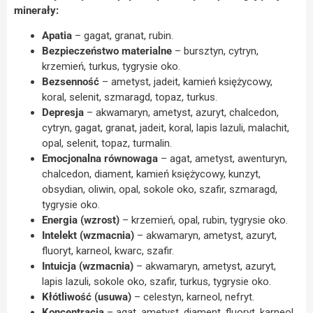
minerały:
Apatia
– gagat, granat, rubin.
Bezpieczeństwo materialne
– bursztyn, cytryn,
krzemień, turkus, tygrysie oko.
Bezsenność
– ametyst, jadeit, kamień księżycowy,
koral, selenit, szmaragd, topaz, turkus.
Depresja
– akwamaryn, ametyst, azuryt, chalcedon,
cytryn, gagat, granat, jadeit, koral, lapis lazuli, malachit,
opal, selenit, topaz, turmalin.
Emocjonalna równowaga
– agat, ametyst, awenturyn,
chalcedon, diament, kamień księżycowy, kunzyt,
obsydian, oliwin, opal, sokole oko, szafir, szmaragd,
tygrysie oko.
Energia (wzrost)
– krzemień, opal, rubin, tygrysie oko.
Intelekt (wzmacnia)
– akwamaryn, ametyst, azuryt,
fluoryt, karneol, kwarc, szafir.
Intuicja (wzmacnia)
– akwamaryn, ametyst, azuryt,
lapis lazuli, sokole oko, szafir, turkus, tygrysie oko.
Kłótliwość (usuwa)
– celestyn, karneol, nefryt.
Koncentracja
– agat, ametyst, diament, fluoryt, karneol,