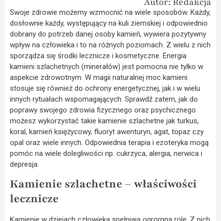
Autor: Redakcja
Swoje zdrowie możemy wzmocnić na wiele sposobów. Każdy,
dosłownie każdy, występujący na kuli ziemskiej i odpowiednio
dobrany do potrzeb danej osoby kamień, wywiera pozytywny
wpływ na człowieka i to na różnych poziomach. Z wielu z nich
sporządza się środki lecznicze i kosmetyczne. Energia
kamieni szlachetnych (minerałów) jest pomocna nie tylko w
aspekcie zdrowotnym. W magii naturalnej moc kamieni
stosuje się również do ochrony energetycznej, jak i w wielu
innych rytuałach wspomagających. Sprawdź zatem, jak do
poprawy swojego zdrowia fizycznego oraz psychicznego
możesz wykorzystać takie kamienie szlachetne jak turkus,
koral, kamień księżycowy, fluoryt awenturyn, agat, topaz czy
opal oraz wiele innych. Odpowiednia terapia i ezoteryka mogą
pomóc na wiele dolegliwości np. cukrzyca, alergia, nerwica i
depresja.
Kamienie szlachetne – właściwości
lecznicze
Kamienie w dziejach człowieka spełniają ogromną rolę. Z nich