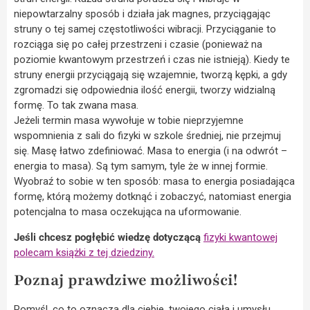
niepowtarzalny sposób i działa jak magnes, przyciągając
struny o tej samej częstotliwości wibracji. Przyciąganie to
rozciąga się po całej przestrzeni i czasie (ponieważ na
poziomie kwantowym przestrzeń i czas nie istnieją). Kiedy te
struny energii przyciągają się wzajemnie, tworzą kępki, a gdy
zgromadzi się odpowiednia ilość energii, tworzy widzialną
formę. To tak zwana masa.
Jeżeli termin masa wywołuje w tobie nieprzyjemne
wspomnienia z sali do fizyki w szkole średniej, nie przejmuj
się. Masę łatwo zdefiniować. Masa to energia (i na odwrót –
energia to masa). Są tym samym, tyle że w innej formie.
Wyobraź to sobie w ten sposób: masa to energia posiadająca
formę, którą możemy dotknąć i zobaczyć, natomiast energia
potencjalna to masa oczekująca na uformowanie.
Jeśli chcesz pogłębić wiedzę dotyczącą
fizyki kwantowej
polecam książki z tej dziedziny.
Poznaj prawdziwe możliwości!
Pomyśl, co to oznacza dla ciebie, twojego ciała i umysłu.