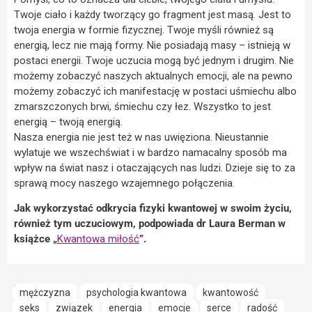
Twoje ciało i każdy tworzący go fragment jest masą. Jest to
twoja energia w formie fizycznej. Twoje myśli również są
energią, lecz nie mają formy. Nie posiadają masy – istnieją w
postaci energii. Twoje uczucia mogą być jednym i drugim. Nie
możemy zobaczyć naszych aktualnych emocji, ale na pewno
możemy zobaczyć ich manifestację w postaci uśmiechu albo
zmarszczonych brwi, śmiechu czy łez. Wszystko to jest
energią – twoją energią.
Nasza energia nie jest też w nas uwięziona. Nieustannie
wylatuje we wszechświat i w bardzo namacalny sposób ma
wpływ na świat nasz i otaczających nas ludzi. Dzieje się to za
sprawą mocy naszego wzajemnego połączenia.
Jak wykorzystać odkrycia fizyki kwantowej w swoim życiu,
również tym uczuciowym, podpowiada dr Laura Berman w
książce „
Kwantowa miłość
”.
mężczyzna
psychologia kwantowa
kwantowość
seks
związek
energia
emocje
serce
radość