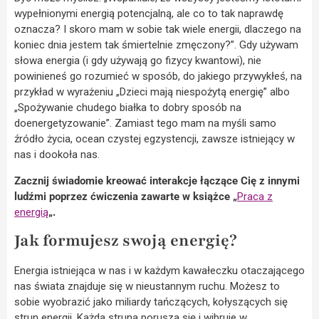
wypełnionymi energią potencjalną, ale co to tak naprawdę
oznacza? I skoro mam w sobie tak wiele energii, dlaczego na
koniec dnia jestem tak śmiertelnie zmęczony?”. Gdy używam
słowa energia (i gdy używają go fizycy kwantowi), nie
powinieneś go rozumieć w sposób, do jakiego przywykłeś, na
przykład w wyrażeniu „Dzieci mają niespożytą energię” albo
„Spożywanie chudego białka to dobry sposób na
doenergetyzowanie”. Zamiast tego mam na myśli samo
źródło życia, ocean czystej egzystencji, zawsze istniejący w
nas i dookoła nas.
Zacznij świadomie kreować interakcje łączące Cię z innymi
ludźmi poprzez ćwiczenia zawarte w książce „
Praca z
energią
„.
Jak formujesz swoją energię?
Energia istniejąca w nas i w każdym kawałeczku otaczającego
nas świata znajduje się w nieustannym ruchu. Możesz to
sobie wyobrazić jako miliardy tańczących, kołyszących się
strun energii. Każda struna porusza się i wibruje w