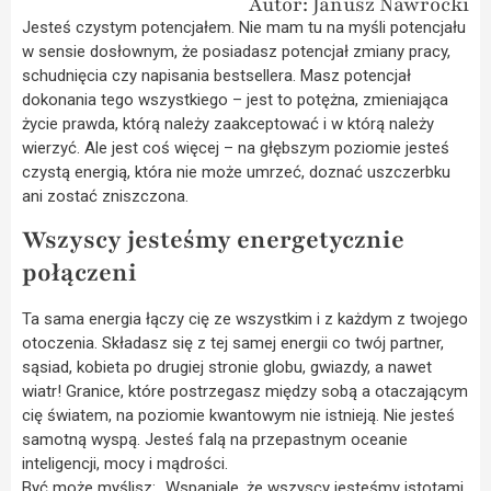
Autor: Janusz Nawrocki
Jesteś czystym potencjałem. Nie mam tu na myśli potencjału
w sensie dosłownym, że posiadasz potencjał zmiany pracy,
schudnięcia czy napisania bestsellera. Masz potencjał
dokonania tego wszystkiego – jest to potężna, zmieniająca
życie prawda, którą należy zaakceptować i w którą należy
wierzyć. Ale jest coś więcej – na głębszym poziomie jesteś
czystą energią, która nie może umrzeć, doznać uszczerbku
ani zostać zniszczona.
Wszyscy jesteśmy energetycznie
połączeni
Ta sama energia łączy cię ze wszystkim i z każdym z twojego
otoczenia. Składasz się z tej samej energii co twój partner,
sąsiad, kobieta po drugiej stronie globu, gwiazdy, a nawet
wiatr! Granice, które postrzegasz między sobą a otaczającym
cię światem, na poziomie kwantowym nie istnieją. Nie jesteś
samotną wyspą. Jesteś falą na przepastnym oceanie
inteligencji, mocy i mądrości.
Być może myślisz: „Wspaniale, że wszyscy jesteśmy istotami