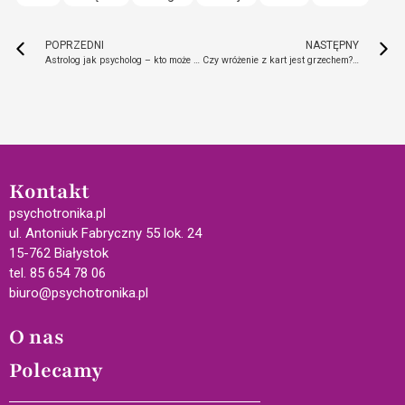
POPRZEDNI
NASTĘPNY
Astrolog jak psycholog – kto może praktykować astrologię?
Czy wróżenie z kart jest grzechem? Poznaj sposób na dobrą wróżbę
Kontakt
psychotronika.pl
ul. Antoniuk Fabryczny 55 lok. 24
15-762 Białystok
tel. 85 654 78 06
biuro@psychotronika.pl
O nas
Polecamy