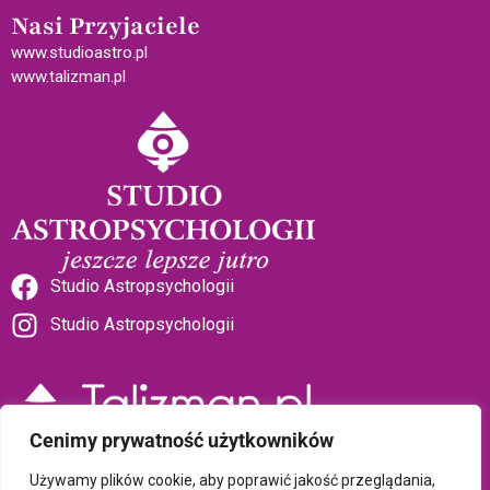
Nasi Przyjaciele
www.studioastro.pl
www.talizman.pl
Studio Astropsychologii
Studio Astropsychologii
Cenimy prywatność użytkowników
Sklep Talizman
Używamy plików cookie, aby poprawić jakość przeglądania,