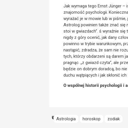
Jak wymaga tego Ernst Jünger – is
znajomość psychologii. Konieczna
wyrażać je w mowie lub w piśmie,
Astrolog powinien także znać się 
stoi w gwiazdach”. ś wyraźnie si
nigdy z góry ocenić, jak dany cz
powinno w trybie warunkowym, prz
nastąpić, zdradza, że sam nie rozum
tych, którzy obdarzeni są darem j
pragnąc. „z gwiazd czyta”, ale pr
będzie on dobrym doradcą, bo nie 
duchu wątpiących i jak skłonić ich
O wspólnej historii psychologii i
Astrologia
horoskop
zodiak