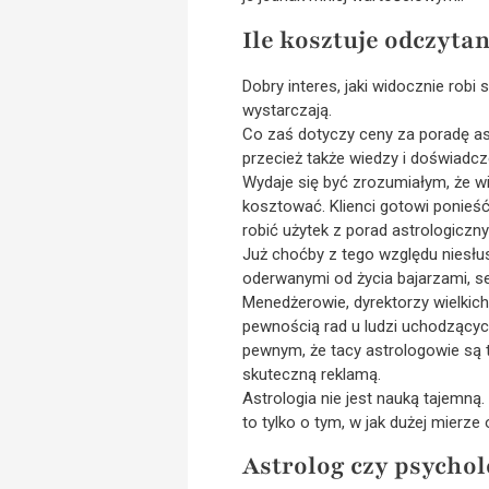
Ile kosztuje odczyta
Dobry interes, jaki widocznie rob
wystarczają.
Co zaś dotyczy ceny za poradę ast
przecież także wiedzy i doświadcz
Wydaje się być zrozumiałym, że w
kosztować. Klienci gotowi ponieś
robić użytek z porad astrologiczny
Już choćby z tego względu niesłus
oderwanymi od życia bajarzami, s
Menedżerowie, dyrektorzy wielkich
pewnością rad u ludzi uchodzący
pewnym, że tacy astrologowie są t
skuteczną reklamą.
Astrologia nie jest nauką tajemną
to tylko o tym, w jak dużej mierze
Astrolog czy psycho