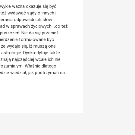
zwykle ważna okazuje się być
też wydawać sądy o innych i
erania odpowiednich słów.
rad w sprawach życiowych. „co też
uszczeń. Nie da się przecież
twierdzenie formułowane być
że wydaje się, iż muszą one
o astrologię. Dyskredytuje także
nają najczęściej wcale ich nie
yrozumiałym. Właśnie dlatego
dzie wiedział, jak podtrzymać na