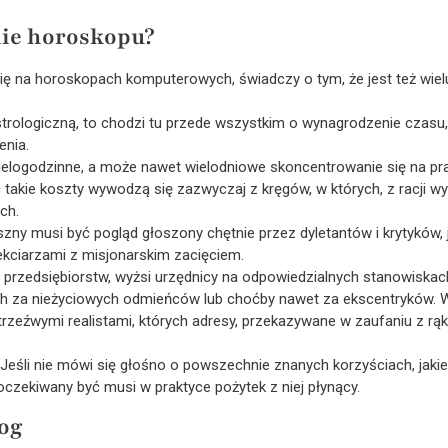
nie horoskopu?
i się na horoskopach komputerowych, świadczy o tym, że jest też wi
rologiczną, to chodzi tu przede wszystkim o wynagrodzenie czasu, j
enia.
ielogodzinne, a może nawet wielodniowe skoncentrowanie się na p
ć takie koszty wywodzą się zazwyczaj z kręgów, w których, z racji
ch.
zny musi być pogląd głoszony chętnie przez dyletantów i krytyków, 
ekciarzami z misjonarskim zacięciem.
 przedsiębiorstw, wyżsi urzędnicy na odpowiedzialnych stanowiskach,
ch za nieżyciowych odmieńców lub choćby nawet za ekscentryków. 
rzeźwymi realistami, których adresy, przekazywane w zaufaniu z rąk d
. Jeśli nie mówi się głośno o powszechnie znanych korzyściach, jak
 oczekiwany być musi w praktyce pożytek z niej płynący.
log