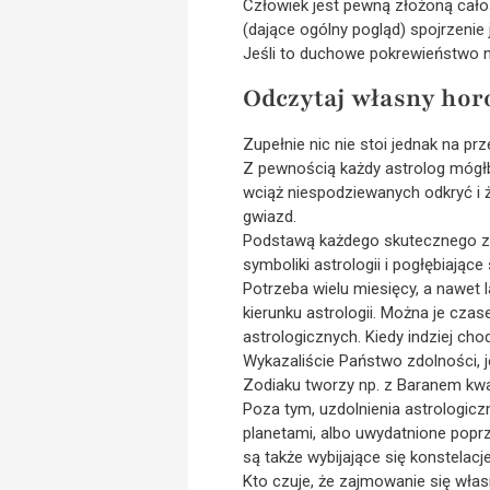
Człowiek jest pewną złożoną całoś
(dające ogólny pogląd) spojrzenie 
Jeśli to duchowe pokrewieństwo ni
Odczytaj własny hor
Zupełnie nic nie stoi jednak na p
Z pewnością każdy astrolog mógłb
wciąż niespodziewanych odkryć i 
gwiazd.
Podstawą każdego skutecznego za
symboliki astrologii i pogłębiając
Potrzeba wielu miesięcy, a nawet 
kierunku astrologii. Można je cz
astrologicznych. Kiedy indziej cho
Wykazaliście Państwo zdolności, j
Zodiaku tworzy np. z Baranem kwad
Poza tym, uzdolnienia astrologic
planetami, albo uwydatnione poprz
są także wybijające się konstelac
Kto czuje, że zajmowanie się wł