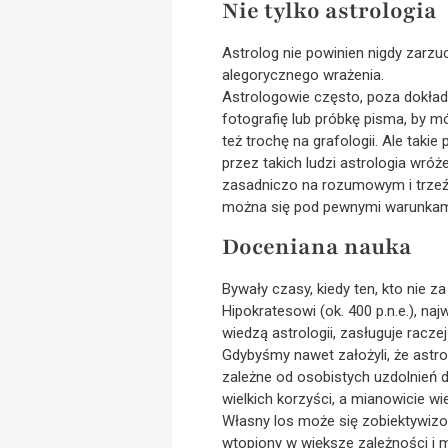
Nie tylko astrologia
Astrolog nie powinien nigdy zarzuc
alegorycznego wrażenia.
Astrologowie często, poza dokład
fotografię lub próbkę pisma, by m
też trochę na grafologii. Ale taki
przez takich ludzi astrologia wróż
zasadniczo na rozumowym i trzeźw
można się pod pewnymi warunkam
Doceniana nauka
Bywały czasy, kiedy ten, kto nie 
Hipokratesowi (ok. 400 p.n.e.), na
wiedzą astrologii, zasługuje raczej
Gdybyśmy nawet założyli, że astr
zależne od osobistych uzdolnień d
wielkich korzyści, a mianowicie w
Własny los może się zobiektywizowa
wtopiony w większe zależności i m