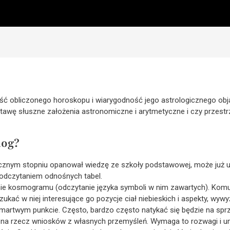
kość obliczonego horoskopu i wiarygodność jego astrologicznego obj
stawę słuszne założenia astronomiczne i arytmetyczne i czy przestr
log?
ecznym stopniu opanował wiedzę ze szkoły podstawowej, może już up
z odczytaniem odnośnych tabel.
ienie kosmogramu (odczytanie języka symboli w nim zawartych). Komu
zukać w niej interesujące go pozycje ciał niebieskich i aspekty, wywy
w martwym punkcie. Często, bardzo często natykać się będzie na sp
ł na rzecz wniosków z własnych przemyśleń. Wymaga to rozwagi i um