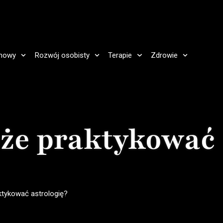
howy
Rozwój osobisty
Terapie
Zdrowie
oże praktykować
ktykować astrologię?