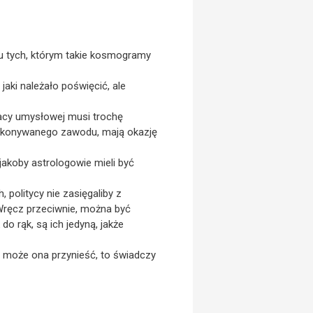
elu tych, którym takie kosmogramy
aki należało poświęcić, ale
racy umysłowej musi trochę
 wykonywanego zawodu, mają okazję
jakoby astrologowie mieli być
 politycy nie zasięgaliby z
Wręcz przeciwnie, można być
o rąk, są ich jedyną, jakże
ie może ona przynieść, to świadczy