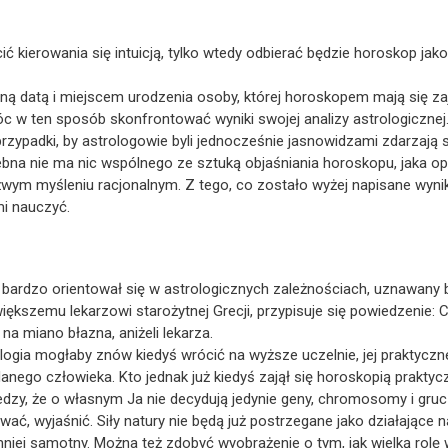
ić kierowania się intuicją, tylko wtedy odbierać będzie horoskop ja
ną datą i miejscem urodzenia osoby, której horoskopem mają się za
óc w ten sposób skonfrontować wyniki swojej analizy astrologicznej.
e przypadki, by astrologowie byli jednocześnie jasnowidzami zdarzają
ebna nie ma nic wspólnego ze sztuką objaśniania horoskopu, jaka opis
ym myśleniu racjonalnym. Z tego, co zostało wyżej napisane wynika
i nauczyć.
za bardzo orientował się w astrologicznych zależnościach, uznawany
jwiększemu lekarzowi starożytnej Grecji, przypisuje się powiedzenie: 
 na miano błazna, aniżeli lekarza.
ologia mogłaby znów kiedyś wrócić na wyższe uczelnie, jej praktyc
anego człowieka. Kto jednak już kiedyś zajął się horoskopią prakty
iedzy, że o własnym Ja nie decydują jedynie geny, chromosomy i gruc
ć, wyjaśnić. Siły natury nie będą już postrzegane jako działające n
niej samotny. Można też zdobyć wyobrażenie o tym, jak wielką rolę 