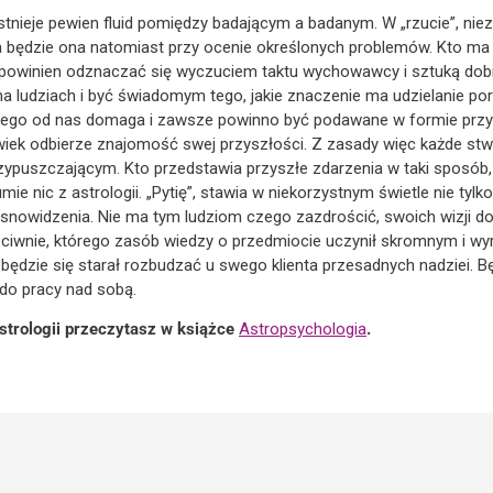
tnieje pewien fluid pomiędzy badającym a badanym. W „rzucie”, nie
 będzie ona natomiast przy ocenie określonych problemów. Kto ma 
 powinien odznaczać się wyczuciem taktu wychowawcy i sztuką dobi
na ludziach i być świadomym tego, jakie znaczenie ma udzielanie po
ę tego od nas domaga i zawsze powinno być podawane w formie przyp
łowiek odbierze znajomość swej przyszłości. Z zasady więc każde s
ypuszczającym. Kto przedstawia przyszłe zdarzenia w taki sposób, 
ie nic z astrologii. „Pytię”, stawia w niekorzystnym świetle nie tylk
asnowidzenia. Nie ma tym ludziom czego zazdrościć, swoich wizji doz
zeciwnie, którego zasób wiedzy o przedmiocie uczynił skromnym i w
będzie się starał rozbudzać u swego klienta przesadnych nadziei. Bę
 do pracy nad sobą.
 astrologii przeczytasz w książce
Astropsychologia
.