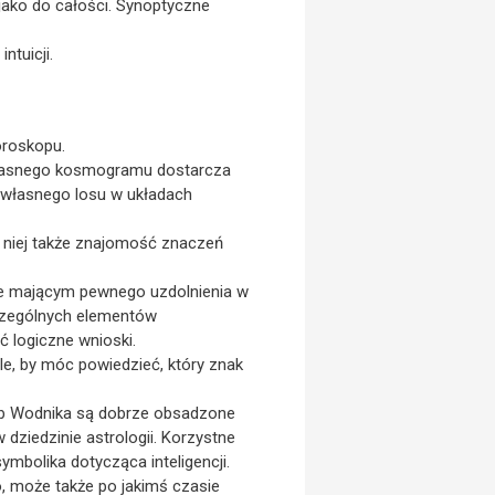
jako do całości. Synoptyczne
ntuicji.
oroskopu.
 własnego kosmogramu dostarcza
o własnego losu w układach
 niej także znajomość znaczeń
 nie mającym pewnego uzdolnienia w
zczególnych elementów
ć logiczne wnioski.
le, by móc powiedzieć, który znak
lub Wodnika są dobrze obsadzone
dziedzinie astrologii. Korzystne
ymbolika dotycząca inteligencji.
, może także po jakimś czasie