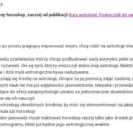
y.
ny horoskop, zacznij od publikacji
Kurs astrologii. Podręcznik do sa
ub po prostu pragnący imponować innym, chcą robić na astrologii int
 wielu szarlatanów, którzy chcąc podbudować swój autorytet, pełni
rozumieli. Oni są tymi, którzy zniszczyli dobre imię astrologii. Niek
że i dziś myśl astrologiczna bywa nadużywana.
e znają się trochę na astrologii, chcące za jej pomocą zdjąć zasłonę 
ch nauk nie ma już wątpliwości: jasnowidzenie, telepatia i przewidy
leżące do sfery parapsychologii uznano za jednoznacznie dowiedzio
a się ich nauczyć.
potrzebują określonych środków, by móc się skoncentrować na jakiej
 kula lub horoskop.
den jasnowidz może traktować horoskop raczej tylko jako środek pr
osmogramu, bliski już będzie jego astrologicznej analizie.