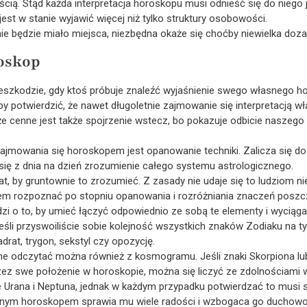
cią. Stąd każda interpretacja horoskopu musi odnieść się do niego 
jest w stanie wyjawić więcej niż tylko struktury osobowości.
e będzie miało miejsca, niezbędna okaże się choćby niewielka doza i
oskop
rzeszkodzie, gdy ktoś próbuje znaleźć wyjaśnienie swego własnego h
y potwierdzić, że nawet długoletnie zajmowanie się interpretacją
że cenne jest także spojrzenie wstecz, bo pokazuje odbicie naszeg
jmowania się horoskopem jest opanowanie techniki. Zalicza się do
e się z dnia na dzień zrozumienie całego systemu astrologicznego.
lat, by gruntownie to zrozumieć. Z zasady nie udaje się to ludziom
asem rozpoznać po stopniu opanowania i rozróżniania znaczeń pos
dzi o to, by umieć łączyć odpowiednio ze sobą te elementy i wyciąga
eśli przyswoiliście sobie kolejność wszystkich znaków Zodiaku na ty
rat, trygon, sekstyl czy opozycję.
zne odczytać można również z kosmogramu. Jeśli znaki Skorpiona 
ez swe położenie w horoskopie, można się liczyć ze zdolnościami w 
je Urana i Neptuna, jednak w każdym przypadku potwierdzać to musi s
asnym horoskopem sprawia mu wiele radości i wzbogaca go duchowo