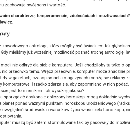
emu zachowuje swój sens i wartość.
swoim charakterze, temperamencie, zdolnościach i możliwościach?
iewicz.
owy
e zawodowego astrologa, który mógłby być świadkiem tak głębokich r
 Gdy mieliśmy już wcześniej możliwość poznać trochę astrologię, ła
 mogli nie odkryć dla siebie komputera. Jeśli chodziłoby tu tylko o
ć nic przeciwko temu. Wręcz przeciwnie, komputer może znacznie p
stety w gazetach, czasopismach i magazynach mnożą się reklamy za
y komputerowe. I rzadko zdarza się, aby zapomniano w nich podać, ż
cie jest to miernikiem ich wysokiej jakości?
ą sporządzić doskonale obliczony horoskop, mogą dokładnie wych
ścia planet ponad ważnymi punktami horoskopu urodzeniowego (radik
anie uwzględnić środowiska i warunków życia właściciela horoskopu, n
st pytania.
uter muszą być zatem sformułowane tak, by pasowały do możliwie n