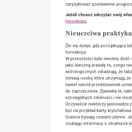
zaryzykować postawienie prognoz
Jeżeli chcesz odczytać swój włas
horoskopu
.
Nieuczciwa praktyka
Źle się dzieje, gdy początkujący l
horoskopy.
W przeszłości było niestety dość
jako wieczną prawdę to, czego nie 
astrologicznych zdradzają, że tak
Istnieją osoby, które utrzymują, ż
nawet wśród przedstawicieli uznany
do zaprzeczenia. Zjawiska te, na
szczególnych zdolności i nie możn
Oczywiście niektórzy jasnowidze 
być na przykład karty, kryształowa
Granice bywają czasem płynne. Je
szukając informacji o strukturze k