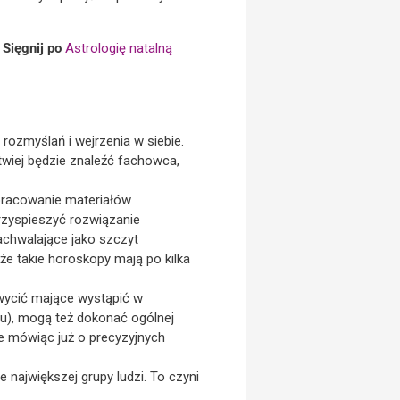
 Sięgnij po
Astrologię natalną
ozmyślań i wejrzenia w siebie.
twiej będzie znaleźć fachowca,
 opracowanie materiałów
rzyspieszyć rozwiązanie
chwalające jako szczyt
e takie horoskopy mają po kilka
wycić mające wystąpić w
su), mogą też dokonać ogólnej
ie mówiąc już o precyzyjnych
ajwiększej grupy ludzi. To czyni