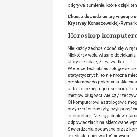
odgrywa sumienie, które dzięki t
Chcesz dowiedzieć się więcej o 
Krystyny Konaszewskiej-Rymark
Horoskop komputer
Nie każdy zechce oddać się w ręc
Niektórzy wolą własne dociekania.
który nie udaje, że wszystko
W epoce techniki astrologowie nie
statystycznych, to nie można mie
problemów do pokonania. Ale nie
astrologicznej mądrości horoskop
metrów długości. Ale czy rzeczywiś
Ci komputerowi astrologowie mog
przyszłości tranzyty, czyli przej
interpretacji. Nie są jednak w st
odpowiedziach na skierowane wpro
Stwierdzenia podawane przez komp
je jednak mniej wartościowymi.