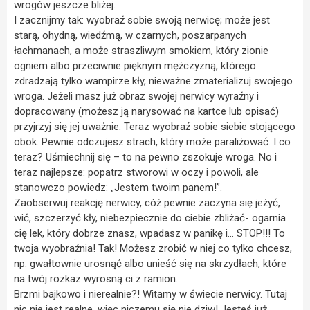
wrogów jeszcze bliżej.
I zacznijmy tak: wyobraź sobie swoją nerwicę; może jest
starą, ohydną, wiedźmą, w czarnych, poszarpanych
łachmanach, a może straszliwym smokiem, który zionie
ogniem albo przeciwnie pięknym mężczyzną, którego
zdradzają tylko wampirze kły, nieważne zmaterializuj swojego
wroga. Jeżeli masz już obraz swojej nerwicy wyraźny i
dopracowany (możesz ją narysować na kartce lub opisać)
przyjrzyj się jej uważnie. Teraz wyobraź sobie siebie stojącego
obok. Pewnie odczujesz strach, który może paraliżować. I co
teraz? Uśmiechnij się – to na pewno zszokuje wroga. No i
teraz najlepsze: popatrz stworowi w oczy i powoli, ale
stanowczo powiedz: „Jestem twoim panem!”.
Zaobserwuj reakcję nerwicy, cóż pewnie zaczyna się jeżyć,
wić, szczerzyć kły, niebezpiecznie do ciebie zbliżać- ogarnia
cię lek, który dobrze znasz, wpadasz w panikę i… STOP!!! To
twoja wyobraźnia! Tak! Możesz zrobić w niej co tylko chcesz,
np. gwałtownie urosnąć albo unieść się na skrzydłach, które
na twój rozkaz wyrosną ci z ramion.
Brzmi bajkowo i nierealnie?! Witamy w świecie nerwicy. Tutaj
nic nie jest realne, więc niczemu się nie dziw! Jesteś już