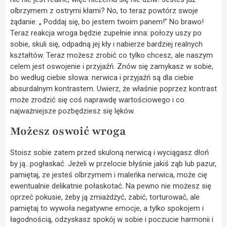
olbrzymem z ostrymi kłami? No, to teraz powtórz swoje
żądanie: „ Poddaj się, bo jestem twoim panem!” No brawo!
Teraz reakcja wroga będzie zupełnie inna: połozy uszy po
sobie, skuli się, odpadną jej kły i nabierze bardziej realnych
kształtów. Teraz możesz zrobić co tylko chcesz, ale naszym
celem jest oswojenie i przyjaźń. Znów się zamykasz w sobie,
bo według ciebie słowa: nerwica i przyjaźń są dla ciebie
absurdalnym kontrastem. Uwierz, że właśnie poprzez kontrast
może zrodzić się coś naprawdę wartościowego i co
najważniejsze pozbędziesz się lęków.
Możesz oswoić wroga
Stoisz sobie zatem przed skuloną nerwicą i wyciągasz dłoń
by ją…pogłaskać. Jeżeli w przelocie błyśnie jakiś ząb lub pazur,
pamiętaj, ze jesteś olbrzymem i maleńka nerwica, może cię
ewentualnie delikatnie połaskotać. Na pewno nie możesz się
oprzeć pokusie, żeby ją zmiażdżyć, zabić, torturować, ale
pamiętaj to wywoła negatywne emocje, a tylko spokojem i
łagodnością, odzyskasz spokój w sobie i poczucie harmonii i