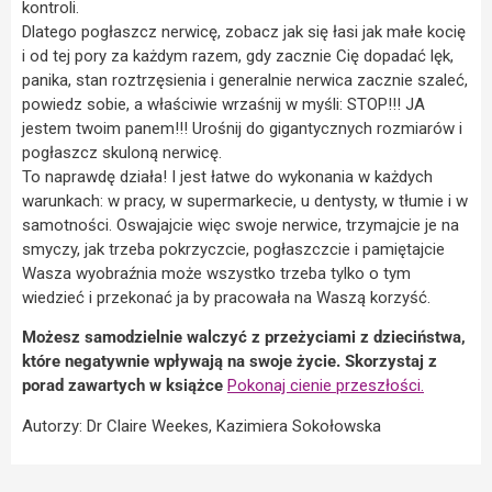
kontroli.
Dlatego pogłaszcz nerwicę, zobacz jak się łasi jak małe kocię
i od tej pory za każdym razem, gdy zacznie Cię dopadać lęk,
panika, stan roztrzęsienia i generalnie nerwica zacznie szaleć,
powiedz sobie, a właściwie wrzaśnij w myśli: STOP!!! JA
jestem twoim panem!!! Urośnij do gigantycznych rozmiarów i
pogłaszcz skuloną nerwicę.
To naprawdę działa! I jest łatwe do wykonania w każdych
warunkach: w pracy, w supermarkecie, u dentysty, w tłumie i w
samotności. Oswajajcie więc swoje nerwice, trzymajcie je na
smyczy, jak trzeba pokrzyczcie, pogłaszczcie i pamiętajcie
Wasza wyobraźnia może wszystko trzeba tylko o tym
wiedzieć i przekonać ja by pracowała na Waszą korzyść.
Możesz samodzielnie walczyć z przeżyciami z dzieciństwa,
które negatywnie wpływają na swoje życie. Skorzystaj z
porad zawartych w książce
Pokonaj cienie przeszłości.
Autorzy: Dr Claire Weekes, Kazimiera Sokołowska