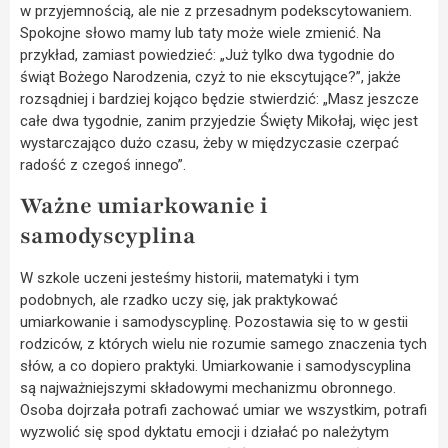
w przyjemnością, ale nie z przesadnym podekscytowaniem.
Spokojne słowo mamy lub taty może wiele zmienić. Na
przykład, zamiast powiedzieć: „Już tylko dwa tygodnie do
świąt Bożego Narodzenia, czyż to nie ekscytujące?”, jakże
rozsądniej i bardziej kojąco będzie stwierdzić: „Masz jeszcze
całe dwa tygodnie, zanim przyjedzie Święty Mikołaj, więc jest
wystarczająco dużo czasu, żeby w międzyczasie czerpać
radość z czegoś innego”.
Ważne umiarkowanie i
samodyscyplina
W szkole uczeni jesteśmy historii, matematyki i tym
podobnych, ale rzadko uczy się, jak praktykować
umiarkowanie i samodyscyplinę. Pozostawia się to w gestii
rodziców, z których wielu nie rozumie samego znaczenia tych
słów, a co dopiero praktyki. Umiarkowanie i samodyscyplina
są najważniejszymi składowymi mechanizmu obronnego.
Osoba dojrzała potrafi zachować umiar we wszystkim, potrafi
wyzwolić się spod dyktatu emocji i działać po należytym