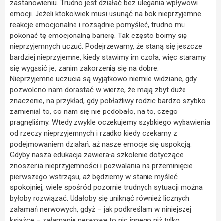
zastanowieniu. Trudno jest działać bez ulegania wpływowi
emocji. Jeżeli ktokolwiek musi usunąć na bok nieprzyjemne
reakcje emocjonalne i rozsądnie pomyśleć, trudno mu
pokonać tę emocjonalną barierę. Tak często boimy się
nieprzyjemnych uczuć. Podejrzewamy, że staną się jeszcze
bardziej nieprzyjemne, kiedy stawimy im czoła, więc staramy
się wygasić je, zanim zakorzenią się na dobre.
Nieprzyjemne uczucia są wyjątkowo niemile widziane, gdy
pozwolono nam dorastać w wierze, że mają zbyt duże
znaczenie, na przykład, gdy pobłażliwy rodzic bardzo szybko
zamieniał to, co nam się nie podobało, na to, czego
pragnęliśmy. Wtedy zwykle oczekujemy szybkiego wybawienia
od rzeczy nieprzyjemnych i rzadko kiedy czekamy z
podejmowaniem działań, aż nasze emocje się uspokoją.
Gdyby nasza edukacja zawierała szkolenie dotyczące
znoszenia nieprzyjemności i pozwalania na przeminięcie
pierwszego wstrząsu, aż będziemy w stanie myśleć
spokojniej, wiele spośród pozornie trudnych sytuacji można
byłoby rozwiązać. Udałoby się uniknąć również licznych
załamań nerwowych, gdyż – jak podkreślam w niniejszej
książce – załamanie nerwowe to nic innego niż tylko