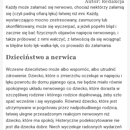
Autor: Redakcja
Każdy może załamać się nerwowo, chociaż niektórzy załamią
się (czyli padną ofiarą lęku) łatwiej niż inni. Każdy,
wystarczająco mocno zestresowany, zasmucony lub
skonfliktowany, może się wyczerpać, a jeżeli popełni błąd i
zacznie się bać fizycznych objawów napięcia nerwowego, i
także próbować z nimi walczyć, z łatwością da się wciągnąć
w błędne koło lęk-walka-lęk, co prowadzi do załamania.
Dzieciństwo a nerwica
Wczesne dzieciństwo może albo wspomóc, albo utrudnić
zdrowienie. Dziecko, które o zmierzchu oczekuje w napięciu i
lęku powrotu do domu pijanego ojca, nie będzie miało równie
spokojnego układu nerwowego co dziecko, które dorasta w
szczęśliwej rodzinie i którego rodzice dopilnowują, żeby szło
spać wcześnie i się wysypiało. Również dziecko, które jest
utrzymywane w pogotowiu przez nadpobudliwego rodzica,
łatwiej ulegnie przesadzonym reakcjom nerwowym niż
dziecko, które ma spokój. Histeryczne podekscytowanie nie
jest dla dziecka dobre. Niech wyczekuje radosnych wydarzeń