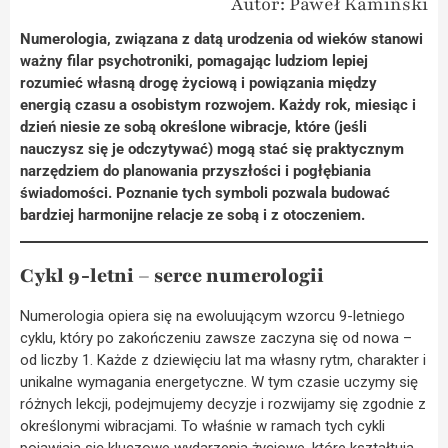
Autor: Paweł Kamiński
Numerologia, związana z datą urodzenia od wieków stanowi
ważny filar psychotroniki, pomagając ludziom lepiej
rozumieć własną drogę życiową i powiązania między
energią czasu a osobistym rozwojem. Każdy rok, miesiąc i
dzień niesie ze sobą określone wibracje, które (jeśli
nauczysz się je odczytywać) mogą stać się praktycznym
narzędziem do planowania przyszłości i pogłębiania
świadomości. Poznanie tych symboli pozwala budować
bardziej harmonijne relacje ze sobą i z otoczeniem.
Cykl 9-letni – serce numerologii
Numerologia opiera się na ewoluującym wzorcu 9-letniego
cyklu, który po zakończeniu zawsze zaczyna się od nowa –
od liczby 1. Każde z dziewięciu lat ma własny rytm, charakter i
unikalne wymagania energetyczne. W tym czasie uczymy się
różnych lekcji, podejmujemy decyzje i rozwijamy się zgodnie z
określonymi wibracjami. To właśnie w ramach tych cykli
pojawiają się kluczowe wydarzenia życiowe, które kształtują