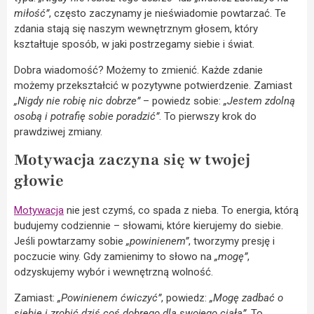
miłość”
, często zaczynamy je nieświadomie powtarzać. Te
zdania stają się naszym wewnętrznym głosem, który
kształtuje sposób, w jaki postrzegamy siebie i świat.
Dobra wiadomość? Możemy to zmienić. Każde zdanie
możemy przekształcić w pozytywne potwierdzenie. Zamiast
„Nigdy nie robię nic dobrze”
– powiedz sobie:
„Jestem zdolną
osobą i potrafię sobie poradzić”
. To pierwszy krok do
prawdziwej zmiany.
Motywacja zaczyna się w twojej
głowie
Motywacja
nie jest czymś, co spada z nieba. To energia, którą
budujemy codziennie – słowami, które kierujemy do siebie.
Jeśli powtarzamy sobie
„powinienem”
, tworzymy presję i
poczucie winy. Gdy zamienimy to słowo na
„mogę”
,
odzyskujemy wybór i wewnętrzną wolność.
Zamiast:
„Powinienem ćwiczyć”
, powiedz:
„Mogę zadbać o
siebie i zrobić dziś coś dobrego dla swojego ciała”
. To