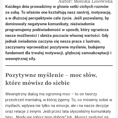
Autor: Monika Lisowska
Każdego dnia prowadzimy w głowie setki cichych rozmów
ze sobą. To właśnie one kształtują nasz nastrój, motywację,
a w dłuższej perspektywie całe życie. Jeśli pozwalamy, by
dominowały negatywne komunikaty, nieświadomie
programujemy podświadomość w sposób, który ogranicza
nasze możliwości i obniża poczucie własnej wartości. Gdy
jednak świadomie zaczyna się nasza praca z lustrem,
zaczynamy wprowadzać pozytywne myślenie, budujemy
fundament dla trwałej motywacji, głębszej samoakceptacji i
wewnętrznej siły.
Pozytywne myślenie – moc słów,
które mówisz do siebie
Wewnętrzny dialog ma ogromną moc – to on tworzy
przestrzeń mentalną, w której żyjemy. To, co mówimy sobie w
myślach, wpływa nie tylko na emocje, ale i na nasze decyzje
oraz relacje z innymi. Jeśli przez lata słyszeliśmy komunikaty
typu:
„Nigdy nie robisz tego dobrze”
lub
„Musisz zasłużyć na