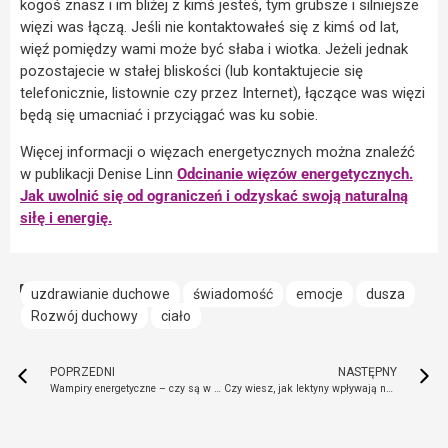
kogoś znasz i im bliżej z kimś jesteś, tym grubsze i silniejsze
więzi was łączą. Jeśli nie kontaktowałeś się z kimś od lat,
więź pomiędzy wami może być słaba i wiotka. Jeżeli jednak
pozostajecie w stałej bliskości (lub kontaktujecie się
telefonicznie, listownie czy przez Internet), łączące was więzi
będą się umacniać i przyciągać was ku sobie.
Więcej informacji o więzach energetycznych można znaleźć
w publikacji Denise Linn
Odcinanie więzów energetycznych.
Jak uwolnić się od ograniczeń i odzyskać swoją naturalną
siłę i energię.
uzdrawianie duchowe
świadomość
emocje
dusza
Rozwój duchowy
ciało
POPRZEDNI
NASTĘPNY
Wampiry energetyczne – czy są w Twoim otoczeniu?
Czy wiesz, jak lektyny wpływają na Twoje zdrowie?