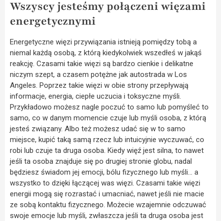
Wszyscy jesteśmy połączeni więzami
energetycznymi
Energetyczne więzi przywiązania istnieją pomiędzy tobą a
niemal każdą osobą, z którą kiedykolwiek wszedłeś w jakąś
reakcję. Czasami takie więzi są bardzo cienkie i delikatne
niczym szept, a czasem potężne jak autostrada w Los
Angeles. Poprzez takie więzi w obie strony przepływają
informacje, energia, ciepłe uczucia i toksyczne myśli.
Przykładowo możesz nagle poczuć to samo lub pomyśleć to
samo, co w danym momencie czuje lub myśli osoba, z którą
jesteś związany. Albo też możesz udać się w to samo
miejsce, kupić taką samą rzecz lub intuicyjnie wyczuwać, co
robi lub czuje ta druga osoba. Kiedy więź jest silna, to nawet
jeśli ta osoba znajduje się po drugiej stronie globu, nadal
będziesz świadom jej emocji, bólu fizycznego lub myśli… a
wszystko to dzięki łączącej was więzi. Czasami takie więzi
energii mogą się rozrastać i umacniać, nawet jeśli nie macie
ze sobą kontaktu fizycznego. Możecie wzajemnie odczuwać
swoje emocje lub myśli, zwłaszcza jeśli ta druga osoba jest