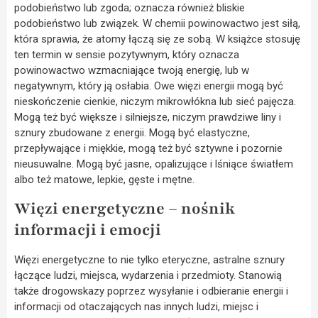
podobieństwo lub zgoda; oznacza również bliskie
podobieństwo lub związek. W chemii powinowactwo jest siłą,
która sprawia, że atomy łączą się ze sobą. W książce stosuję
ten termin w sensie pozytywnym, który oznacza
powinowactwo wzmacniające twoją energię, lub w
negatywnym, który ją osłabia. Owe więzi energii mogą być
nieskończenie cienkie, niczym mikrowłókna lub sieć pajęcza.
Mogą też być większe i silniejsze, niczym prawdziwe liny i
sznury zbudowane z energii. Mogą być elastyczne,
przepływające i miękkie, mogą też być sztywne i pozornie
nieusuwalne. Mogą być jasne, opalizujące i lśniące światłem
albo też matowe, lepkie, gęste i mętne.
Więzi energetyczne – nośnik
informacji i emocji
Więzi energetyczne to nie tylko eteryczne, astralne sznury
łączące ludzi, miejsca, wydarzenia i przedmioty. Stanowią
także drogowskazy poprzez wysyłanie i odbieranie energii i
informacji od otaczających nas innych ludzi, miejsc i