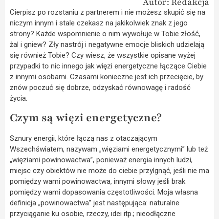
Autor: Redakcja
Cierpisz po rozstaniu z partnerem i nie możesz skupić się na
niczym innym i stale czekasz na jakikolwiek znak z jego
strony? Każde wspomnienie o nim wywołuje w Tobie złość,
żal i gniew? Zły nastrój i negatywne emocje bliskich udzielają
się również Tobie? Czy wiesz, że wszystkie opisane wyżej
przypadki to nic innego jak więzi energetyczne łączące Ciebie
z innymi osobami. Czasami konieczne jest ich przecięcie, by
znów poczuć się dobrze, odzyskać równowagę i radość
życia.
Czym są więzi energetyczne?
Sznury energii, które łączą nas z otaczającym
Wszechświatem, nazywam „więziami energetycznymi” lub też
„więziami powinowactwa”, ponieważ energia innych ludzi,
miejsc czy obiektów nie może do ciebie przylgnąć, jeśli nie ma
pomiędzy wami powinowactwa, innymi słowy jeśli brak
pomiędzy wami dopasowania częstotliwości. Moja własna
definicja „powinowactwa” jest następująca: naturalne
przyciąganie ku osobie, rzeczy, idei itp.; nieodłączne