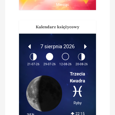
Miesiąc
Kalendarz księżycowy
7 sierpnia 2026
12-08-26
21-07-26
29-07-26
20-08-26
Trzecia
Kwadra
Ryby
22:15
35%