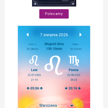
Polecamy
7 sierpnia 2026
długość dnia
min +
max -
15h 10min
7h 28min
1h 37min
Lew
Panna
22-07-2026
23-08-2026
21:14
04:20
05:06
20:16