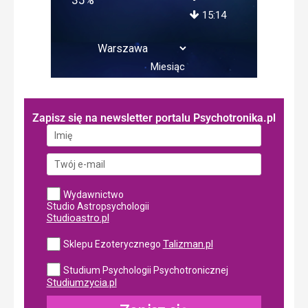
15:14
Miesiąc
Zapisz się na newsletter portalu Psychotronika.pl
Wydawnictwo
Studio Astropsychologii
Studioastro.pl
Talizman.pl
Sklepu Ezoterycznego
Studium Psychologii Psychotronicznej
Studiumzycia.pl