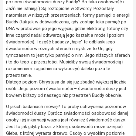
poziomu świadomości duszy Buddy? Bo taka osobowość i
Jaźń nie istnieją:) Są roztopione w Stwórcy. Pozostały
natomiast w niższych przestrzeniach, formy pamięci o energii
Buddy (tak jak w doświadczeniu, gdy zostaje taka pamięć po
DNA w próbówce po jego wyjęciu, gdzie elektrony, fotony czy
inne cząstki nadal odtwarzają jego kształt a może i poziom
świadomości). I część badaczy „łapie” te odblaski jego
świadomości w różnych sferach i myśli, że to On, gdy
tymczasem to jest tylko pamięć o nim, Jego niższych sferach
i to do tego z przeszłości. Musieliby swoją świadomością i
rozumieniem zagadnienia wykroczyć daleko poza te
przestrzenie.
Dlatego poziom Chrystusa da się już zbadać większej liczbie
osób. Jego poziom świadomości – świadomości duszy jest
bowiem bliższy od naszego niż przestrzeń Buddy obecnie.
O jakich badaniach mówię? To próby uchwycenia poziomów
świadomości duszy. Oprócz świadomości osobowości danej
osoby i jej inkarnacji ważna jest również świadomość duszy.
Jest to jak gdyby baza, z której osobowość może czerpać.
Gleba, z której wyrasta drzewo. Osoby o wysokim poziomie