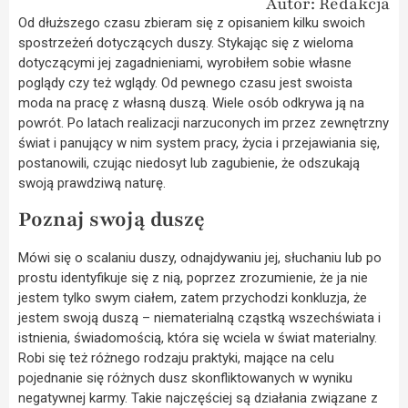
Autor: Redakcja
Od dłuższego czasu zbieram się z opisaniem kilku swoich
spostrzeżeń dotyczących duszy. Stykając się z wieloma
dotyczącymi jej zagadnieniami, wyrobiłem sobie własne
poglądy czy też wglądy. Od pewnego czasu jest swoista
moda na pracę z własną duszą. Wiele osób odkrywa ją na
powrót. Po latach realizacji narzuconych im przez zewnętrzny
świat i panujący w nim system pracy, życia i przejawiania się,
postanowili, czując niedosyt lub zagubienie, że odszukają
swoją prawdziwą naturę.
Poznaj swoją duszę
Mówi się o scalaniu duszy, odnajdywaniu jej, słuchaniu lub po
prostu identyfikuje się z nią, poprzez zrozumienie, że ja nie
jestem tylko swym ciałem, zatem przychodzi konkluzja, że
jestem swoją duszą – niematerialną cząstką wszechświata i
istnienia, świadomością, która się wciela w świat materialny.
Robi się też różnego rodzaju praktyki, mające na celu
pojednanie się różnych dusz skonfliktowanych w wyniku
negatywnej karmy. Takie najczęściej są działania związane z