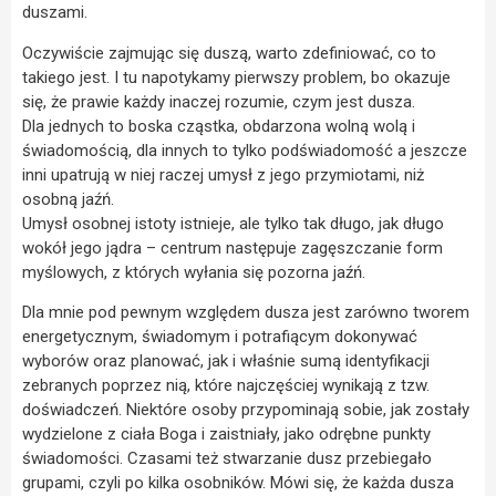
duszami.
Oczywiście zajmując się duszą, warto zdefiniować, co to
takiego jest. I tu napotykamy pierwszy problem, bo okazuje
się, że prawie każdy inaczej rozumie, czym jest dusza.
Dla jednych to boska cząstka, obdarzona wolną wolą i
świadomością, dla innych to tylko podświadomość a jeszcze
inni upatrują w niej raczej umysł z jego przymiotami, niż
osobną jaźń.
Umysł osobnej istoty istnieje, ale tylko tak długo, jak długo
wokół jego jądra – centrum następuje zagęszczanie form
myślowych, z których wyłania się pozorna jaźń.
Dla mnie pod pewnym względem dusza jest zarówno tworem
energetycznym, świadomym i potrafiącym dokonywać
wyborów oraz planować, jak i właśnie sumą identyfikacji
zebranych poprzez nią, które najczęściej wynikają z tzw.
doświadczeń. Niektóre osoby przypominają sobie, jak zostały
wydzielone z ciała Boga i zaistniały, jako odrębne punkty
świadomości. Czasami też stwarzanie dusz przebiegało
grupami, czyli po kilka osobników. Mówi się, że każda dusza