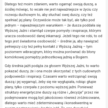
Dlatego też moim zdaniem, warto ogarnąć swoją duszę, a
ściślej mówiąc, to wcale nie jest najważniejsze w życiu czy
rozwoju duchowym to, aby słuchać swej duszy, czy też
spełniać jej plany. Oczywiście może tak być, ale tylko pod
jednym – najważniejszym warunkiem – że dusza poddała się
Wyższej Jaźni i stamtąd czerpie pomysły i inspiracje, którymi
uracza osobowość danej inkarnacji. Jeżeli tego nie robi, to od
tego jest świadoma osobowość – średnie ja, aby nawiązać
pełniejszy czy też pełny kontakt z Wyższą Jaźnią – tym
poziomem wibracyjnym, który można porównać do błony
komórkowej pomiędzy jednostkową jaźnią a Bogiem.
Gdy średnia jaźń podąża za głosem Wyższej Jaźni, to warto
pokazać duszy, że i ona może skorzystać z tych cudownych
podpowiedzi i inspiracji. Czasami warto wstrząsnąć swoją
duszą i jej wygarnąć, żeby się nie wygłupiała, robiąc głupie
plany, tylko czerpała z poziomu wyższej jaźni. Ponieważ
struktury energetyczne duszy są różne i „decyzje” przez nie
podejmowane mogą być jakościowo również zróżnicowane,
dlatego warto mieć zdeterminowaną i konsekwentną w