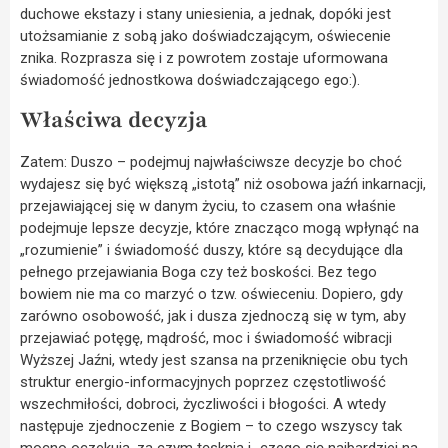
duchowe ekstazy i stany uniesienia, a jednak, dopóki jest
utożsamianie z sobą jako doświadczającym, oświecenie
znika. Rozprasza się i z powrotem zostaje uformowana
świadomość jednostkowa doświadczającego ego:).
Właściwa decyzja
Zatem: Duszo – podejmuj najwłaściwsze decyzje bo choć
wydajesz się być większą „istotą” niż osobowa jaźń inkarnacji,
przejawiającej się w danym życiu, to czasem ona właśnie
podejmuje lepsze decyzje, które znacząco mogą wpłynąć na
„rozumienie” i świadomość duszy, które są decydujące dla
pełnego przejawiania Boga czy też boskości. Bez tego
bowiem nie ma co marzyć o tzw. oświeceniu. Dopiero, gdy
zarówno osobowość, jak i dusza zjednoczą się w tym, aby
przejawiać potęgę, mądrość, moc i świadomość wibracji
Wyższej Jaźni, wtedy jest szansa na przeniknięcie obu tych
struktur energio-informacyjnych poprzez częstotliwość
wszechmiłości, dobroci, życzliwości i błogości. A wtedy
następuje zjednoczenie z Bogiem – to czego wszyscy tak