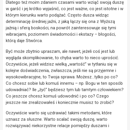
Dlatego też moim zdaniem czasami warto wziąć swoją duszę
w garść i jej krótko wyjaśnić, co jest ważne, co jest istotne i w
którym kierunku warto podążać. Często dusza widząc
determinację średniej jaźni, z jaką łączy się ona z Wyższą
jaźnią i sferą boskości, na powrót zainteresowuje się tymi
wibracjami, poziomem świadomości i ekstazy – błogości,
którą daje Stwórca.
Być może zbytnio upraszam, ale nawet, jeżeli coś jest lub
wygląda skomplikowanie, to chyba warto to nieco uprościć.
Oczywiście, jeżeli widzisz wielką „wartość” w tytłaniu się w
kolejne doświadczenia, zwłaszcza, jeśli nie są przyjemne i
wysokowibracyjne, to Twoja sprawa. Możesz…tylko po co?
Co chcesz sobie lub komuś innemu – np. Bogu w ten sposób
udowadniać? Ile „żyć” będziesz tym lub tamtym człowiekiem?
Co jeszcze chcesz komuś udowodnić i po co? Czego
jeszcze nie zrealizowałeś i koniecznie musisz to zrobić?
Oczywiście warto się uzdrawiać takimi metodami, które
uznasz za słuszne. Warto scalać swoją duszę, warto
rozwiązywać niekorzystne relacje pomiędzy duszami i