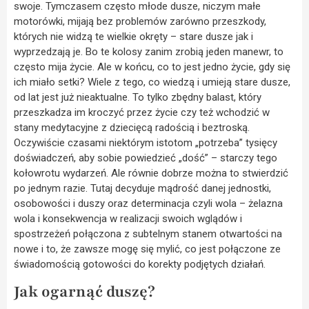
swoje. Tymczasem często młode dusze, niczym małe
motorówki, mijają bez problemów zarówno przeszkody,
których nie widzą te wielkie okręty – stare dusze jak i
wyprzedzają je. Bo te kolosy zanim zrobią jeden manewr, to
często mija życie. Ale w końcu, co to jest jedno życie, gdy się
ich miało setki? Wiele z tego, co wiedzą i umieją stare dusze,
od lat jest już nieaktualne. To tylko zbędny balast, który
przeszkadza im kroczyć przez życie czy też wchodzić w
stany medytacyjne z dziecięcą radością i beztroską.
Oczywiście czasami niektórym istotom „potrzeba” tysięcy
doświadczeń, aby sobie powiedzieć „dość” – starczy tego
kołowrotu wydarzeń. Ale równie dobrze można to stwierdzić
po jednym razie. Tutaj decyduje mądrość danej jednostki,
osobowości i duszy oraz determinacja czyli wola – żelazna
wola i konsekwencja w realizacji swoich wglądów i
spostrzeżeń połączona z subtelnym stanem otwartości na
nowe i to, że zawsze mogę się mylić, co jest połączone ze
świadomością gotowości do korekty podjętych działań.
Jak ogarnąć duszę?