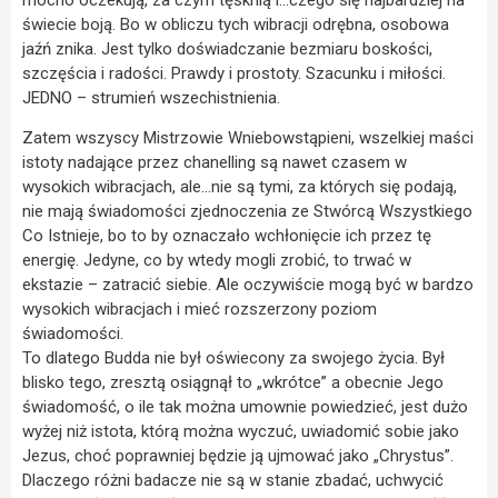
mocno oczekują, za czym tęsknią i…czego się najbardziej na
świecie boją. Bo w obliczu tych wibracji odrębna, osobowa
jaźń znika. Jest tylko doświadczanie bezmiaru boskości,
szczęścia i radości. Prawdy i prostoty. Szacunku i miłości.
JEDNO – strumień wszechistnienia.
Zatem wszyscy Mistrzowie Wniebowstąpieni, wszelkiej maści
istoty nadające przez chanelling są nawet czasem w
wysokich wibracjach, ale…nie są tymi, za których się podają,
nie mają świadomości zjednoczenia ze Stwórcą Wszystkiego
Co Istnieje, bo to by oznaczało wchłonięcie ich przez tę
energię. Jedyne, co by wtedy mogli zrobić, to trwać w
ekstazie – zatracić siebie. Ale oczywiście mogą być w bardzo
wysokich wibracjach i mieć rozszerzony poziom
świadomości.
To dlatego Budda nie był oświecony za swojego życia. Był
blisko tego, zresztą osiągnął to „wkrótce” a obecnie Jego
świadomość, o ile tak można umownie powiedzieć, jest dużo
wyżej niż istota, którą można wyczuć, uwiadomić sobie jako
Jezus, choć poprawniej będzie ją ujmować jako „Chrystus”.
Dlaczego różni badacze nie są w stanie zbadać, uchwycić