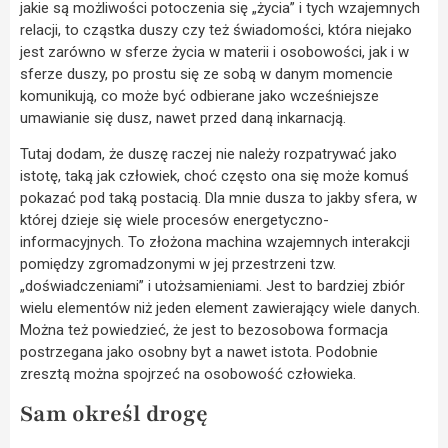
jakie są możliwości potoczenia się „życia” i tych wzajemnych
relacji, to cząstka duszy czy też świadomości, która niejako
jest zarówno w sferze życia w materii i osobowości, jak i w
sferze duszy, po prostu się ze sobą w danym momencie
komunikują, co może być odbierane jako wcześniejsze
umawianie się dusz, nawet przed daną inkarnacją.
Tutaj dodam, że duszę raczej nie należy rozpatrywać jako
istotę, taką jak człowiek, choć często ona się może komuś
pokazać pod taką postacią. Dla mnie dusza to jakby sfera, w
której dzieje się wiele procesów energetyczno-
informacyjnych. To złożona machina wzajemnych interakcji
pomiędzy zgromadzonymi w jej przestrzeni tzw.
„doświadczeniami” i utożsamieniami. Jest to bardziej zbiór
wielu elementów niż jeden element zawierający wiele danych.
Można też powiedzieć, że jest to bezosobowa formacja
postrzegana jako osobny byt a nawet istota. Podobnie
zresztą można spojrzeć na osobowość człowieka.
Sam określ drogę