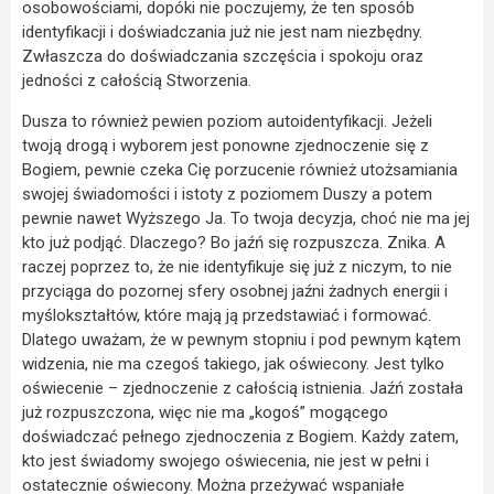
osobowościami, dopóki nie poczujemy, że ten sposób
identyfikacji i doświadczania już nie jest nam niezbędny.
Zwłaszcza do doświadczania szczęścia i spokoju oraz
jedności z całością Stworzenia.
Dusza to również pewien poziom autoidentyfikacji. Jeżeli
twoją drogą i wyborem jest ponowne zjednoczenie się z
Bogiem, pewnie czeka Cię porzucenie również utożsamiania
swojej świadomości i istoty z poziomem Duszy a potem
pewnie nawet Wyższego Ja. To twoja decyzja, choć nie ma jej
kto już podjąć. Dlaczego? Bo jaźń się rozpuszcza. Znika. A
raczej poprzez to, że nie identyfikuje się już z niczym, to nie
przyciąga do pozornej sfery osobnej jaźni żadnych energii i
myślokształtów, które mają ją przedstawiać i formować.
Dlatego uważam, że w pewnym stopniu i pod pewnym kątem
widzenia, nie ma czegoś takiego, jak oświecony. Jest tylko
oświecenie – zjednoczenie z całością istnienia. Jaźń została
już rozpuszczona, więc nie ma „kogoś” mogącego
doświadczać pełnego zjednoczenia z Bogiem. Każdy zatem,
kto jest świadomy swojego oświecenia, nie jest w pełni i
ostatecznie oświecony. Można przeżywać wspaniałe