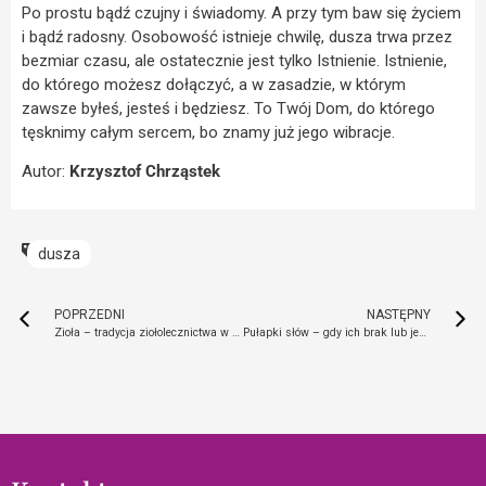
Po prostu bądź czujny i świadomy. A przy tym baw się życiem
i bądź radosny. Osobowość istnieje chwilę, dusza trwa przez
bezmiar czasu, ale ostatecznie jest tylko Istnienie. Istnienie,
do którego możesz dołączyć, a w zasadzie, w którym
zawsze byłeś, jesteś i będziesz. To Twój Dom, do którego
tęsknimy całym sercem, bo znamy już jego wibracje.
Autor:
Krzysztof Chrząstek
dusza
POPRZEDNI
NASTĘPNY
Zioła – tradycja ziołolecznictwa w polskim domu
Pułapki słów – gdy ich brak lub jest ich zbyt wiele