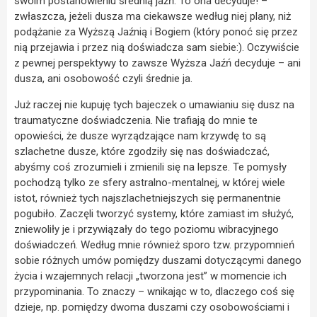
swoim postanowieniu średnią jaźń. To ona decyduje! –
zwłaszcza, jeżeli dusza ma ciekawsze według niej plany, niż
podążanie za Wyższą Jaźnią i Bogiem (który ponoć się przez
nią przejawia i przez nią doświadcza sam siebie:). Oczywiście
z pewnej perspektywy to zawsze Wyższa Jaźń decyduje – ani
dusza, ani osobowość czyli średnie ja.
Już raczej nie kupuję tych bajeczek o umawianiu się dusz na
traumatyczne doświadczenia. Nie trafiają do mnie te
opowieści, że dusze wyrządzające nam krzywdę to są
szlachetne dusze, które zgodziły się nas doświadczać,
abyśmy coś zrozumieli i zmienili się na lepsze. Te pomysły
pochodzą tylko ze sfery astralno-mentalnej, w której wiele
istot, również tych najszlachetniejszych się permanentnie
pogubiło. Zaczęli tworzyć systemy, które zamiast im służyć,
zniewoliły je i przywiązały do tego poziomu wibracyjnego
doświadczeń. Według mnie również sporo tzw. przypomnień
sobie różnych umów pomiędzy duszami dotyczącymi danego
życia i wzajemnych relacji „tworzona jest” w momencie ich
przypominania. To znaczy – wnikając w to, dlaczego coś się
dzieje, np. pomiędzy dwoma duszami czy osobowościami i