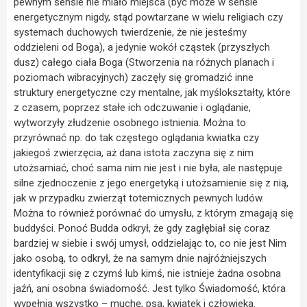
pewnym sensie nie miało miejsca (być może w sensie
energetycznym nigdy, stąd powtarzane w wielu religiach czy
systemach duchowych twierdzenie, że nie jesteśmy
oddzieleni od Boga), a jedynie wokół cząstek (przyszłych
dusz) całego ciała Boga (Stworzenia na różnych planach i
poziomach wibracyjnych) zaczęły się gromadzić inne
struktury energetyczne czy mentalne, jak myślokształty, które
z czasem, poprzez stałe ich odczuwanie i oglądanie,
wytworzyły złudzenie osobnego istnienia. Można to
przyrównać np. do tak częstego oglądania kwiatka czy
jakiegoś zwierzęcia, aż dana istota zaczyna się z nim
utożsamiać, choć sama nim nie jest i nie była, ale następuje
silne zjednoczenie z jego energetyką i utożsamienie się z nią,
jak w przypadku zwierząt totemicznych pewnych ludów.
Można to również porównać do umysłu, z którym zmagają się
buddyści. Ponoć Budda odkrył, że gdy zagłębiał się coraz
bardziej w siebie i swój umysł, oddzielając to, co nie jest Nim
jako osobą, to odkrył, że na samym dnie najróżniejszych
identyfikacji się z czymś lub kimś, nie istnieje żadna osobna
jaźń, ani osobna świadomość. Jest tylko Świadomość, która
wypełnia wszystko – muchę, psa, kwiatek i człowieka.