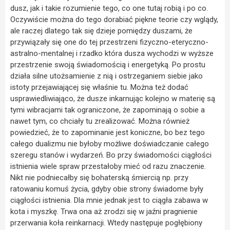
dusz, jak i takie rozumienie tego, co one tutaj robią i po co.
Oczywiście można do tego dorabiać piękne teorie czy wglądy,
ale raczej dlatego tak się dzieje pomiędzy duszami, że
przywiązały się one do tej przestrzeni fizyczno-eteryczno-
astralno-mentalnej i rzadko która dusza wychodzi w wyższe
przestrzenie swoją świadomością i energetyką. Po prostu
działa silne utożsamienie z nią i ostrzeganiem siebie jako
istoty przejawiającej się właśnie tu. Można też dodać
usprawiedliwiająco, że dusze inkarnując kolejno w materię są
tymi wibracjami tak ograniczone, że zapominają o sobie a
nawet tym, co chciały tu zrealizować. Można również
powiedzieć, że to zapominanie jest koniczne, bo bez tego
całego dualizmu nie byłoby możliwe doświadczanie całego
szeregu stanów i wydarzeń. Bo przy świadomości ciągłości
istnienia wiele spraw przestałoby mieć od razu znaczenie.
Nikt nie podniecałby się bohaterską śmiercią np. przy
ratowaniu komuś życia, gdyby obie strony świadome były
ciągłości istnienia. Dla mnie jednak jest to ciągła zabawa w
kota i myszkę. Trwa ona aż zrodzi się w jaźni pragnienie
przerwania koła reinkarnacji. Wtedy następuje pogłębiony