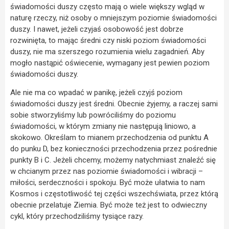
świadomości duszy często mają o wiele większy wgląd w
naturę rzeczy, niż osoby o mniejszym poziomie świadomości
duszy. I nawet, jeżeli czyjaś osobowość jest dobrze
rozwinięta, to mając średni czy niski poziom świadomości
duszy, nie ma szerszego rozumienia wielu zagadnień. Aby
mogło nastąpić oświecenie, wymagany jest pewien poziom
świadomości duszy.
Ale nie ma co wpadać w panikę, jeżeli czyjś poziom
świadomości duszy jest średni. Obecnie żyjemy, a raczej sami
sobie stworzyliśmy lub powróciliśmy do poziomu
świadomości, w którym zmiany nie następują liniowo, a
skokowo. Określam to mianem przechodzenia od punktu A
do punku D, bez konieczności przechodzenia przez pośrednie
punkty B i C. Jeżeli chcemy, możemy natychmiast znaleźć się
w chcianym przez nas poziomie świadomości i wibracji –
miłości, serdeczności i spokoju. Być może ułatwia to nam
Kosmos i częstotliwość tej części wszechświata, przez którą
obecnie przelatuje Ziemia. Być może też jest to odwieczny
cykl, który przechodziliśmy tysiące razy.