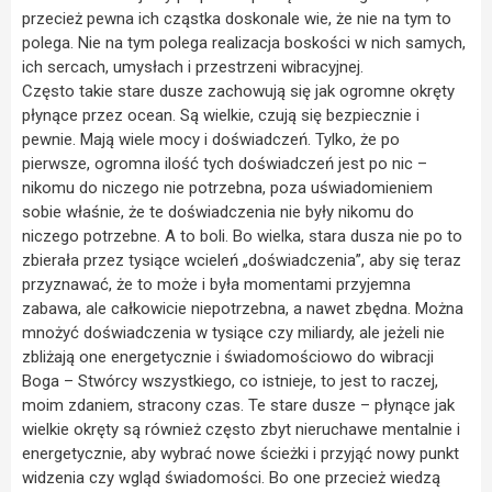
przecież pewna ich cząstka doskonale wie, że nie na tym to
polega. Nie na tym polega realizacja boskości w nich samych,
ich sercach, umysłach i przestrzeni wibracyjnej.
Często takie stare dusze zachowują się jak ogromne okręty
płynące przez ocean. Są wielkie, czują się bezpiecznie i
pewnie. Mają wiele mocy i doświadczeń. Tylko, że po
pierwsze, ogromna ilość tych doświadczeń jest po nic –
nikomu do niczego nie potrzebna, poza uświadomieniem
sobie właśnie, że te doświadczenia nie były nikomu do
niczego potrzebne. A to boli. Bo wielka, stara dusza nie po to
zbierała przez tysiące wcieleń „doświadczenia”, aby się teraz
przyznawać, że to może i była momentami przyjemna
zabawa, ale całkowicie niepotrzebna, a nawet zbędna. Można
mnożyć doświadczenia w tysiące czy miliardy, ale jeżeli nie
zbliżają one energetycznie i świadomościowo do wibracji
Boga – Stwórcy wszystkiego, co istnieje, to jest to raczej,
moim zdaniem, stracony czas. Te stare dusze – płynące jak
wielkie okręty są również często zbyt nieruchawe mentalnie i
energetycznie, aby wybrać nowe ścieżki i przyjąć nowy punkt
widzenia czy wgląd świadomości. Bo one przecież wiedzą