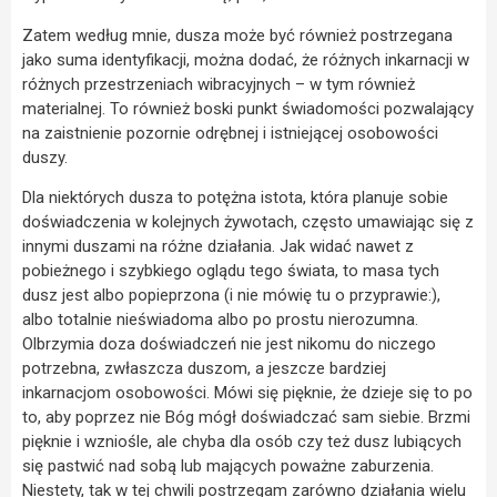
Zatem według mnie, dusza może być również postrzegana
jako suma identyfikacji, można dodać, że różnych inkarnacji w
różnych przestrzeniach wibracyjnych – w tym również
materialnej. To również boski punkt świadomości pozwalający
na zaistnienie pozornie odrębnej i istniejącej osobowości
duszy.
Dla niektórych dusza to potężna istota, która planuje sobie
doświadczenia w kolejnych żywotach, często umawiając się z
innymi duszami na różne działania. Jak widać nawet z
pobieżnego i szybkiego oglądu tego świata, to masa tych
dusz jest albo popieprzona (i nie mówię tu o przyprawie:),
albo totalnie nieświadoma albo po prostu nierozumna.
Olbrzymia doza doświadczeń nie jest nikomu do niczego
potrzebna, zwłaszcza duszom, a jeszcze bardziej
inkarnacjom osobowości. Mówi się pięknie, że dzieje się to po
to, aby poprzez nie Bóg mógł doświadczać sam siebie. Brzmi
pięknie i wzniośle, ale chyba dla osób czy też dusz lubiących
się pastwić nad sobą lub mających poważne zaburzenia.
Niestety, tak w tej chwili postrzegam zarówno działania wielu