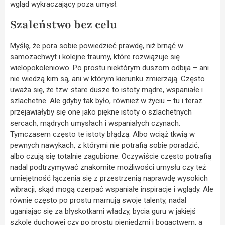
wgląd wykraczający poza umysł.
Szaleństwo bez celu
Myślę, że pora sobie powiedzieć prawdę, niż brnąć w
samozachwyt i kolejne traumy, które rozwiązuje się
wielopokoleniowo. Po prostu niektórym duszom odbija – ani
nie wiedzą kim są, ani w którym kierunku zmierzają. Często
uważa się, że tzw. stare dusze to istoty mądre, wspaniałe i
szlachetne. Ale gdyby tak było, również w życiu – tu i teraz
przejawiałyby się one jako piękne istoty o szlachetnych
sercach, mądrych umysłach i wspaniałych czynach.
Tymczasem często te istoty błądzą. Albo wciąż tkwią w
pewnych nawykach, z którymi nie potrafią sobie poradzić,
albo czują się totalnie zagubione. Oczywiście często potrafią
nadal podtrzymywać znakomite możliwości umysłu czy też
umiejętność łączenia się z przestrzenią naprawdę wysokich
wibracji, skąd mogą czerpać wspaniałe inspiracje i wglądy. Ale
równie często po prostu marnują swoje talenty, nadal
uganiając się za błyskotkami władzy, bycia guru w jakiejś
szkole duchowej czy po prostu pieniędzmi i bogactwem, a