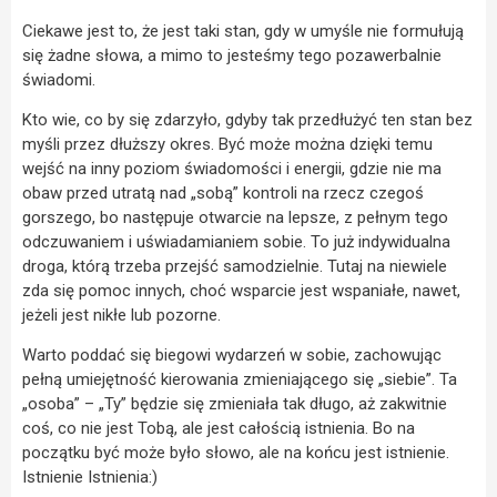
Ciekawe jest to, że jest taki stan, gdy w umyśle nie formułują
się żadne słowa, a mimo to jesteśmy tego pozawerbalnie
świadomi.
Kto wie, co by się zdarzyło, gdyby tak przedłużyć ten stan bez
myśli przez dłuższy okres. Być może można dzięki temu
wejść na inny poziom świadomości i energii, gdzie nie ma
obaw przed utratą nad „sobą” kontroli na rzecz czegoś
gorszego, bo następuje otwarcie na lepsze, z pełnym tego
odczuwaniem i uświadamianiem sobie. To już indywidualna
droga, którą trzeba przejść samodzielnie. Tutaj na niewiele
zda się pomoc innych, choć wsparcie jest wspaniałe, nawet,
jeżeli jest nikłe lub pozorne.
Warto poddać się biegowi wydarzeń w sobie, zachowując
pełną umiejętność kierowania zmieniającego się „siebie”. Ta
„osoba” – „Ty” będzie się zmieniała tak długo, aż zakwitnie
coś, co nie jest Tobą, ale jest całością istnienia. Bo na
początku być może było słowo, ale na końcu jest istnienie.
Istnienie Istnienia:)