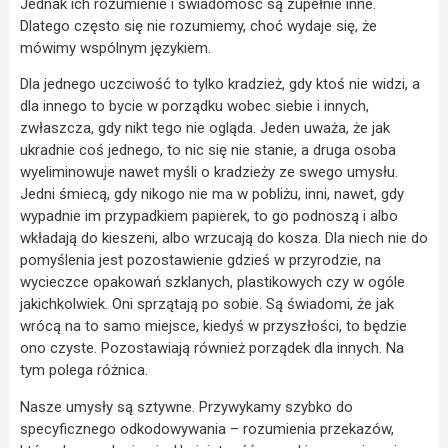
Jednak ich rozumienie i świadomość są zupełnie inne.
Dlatego często się nie rozumiemy, choć wydaje się, że
mówimy wspólnym językiem.
Dla jednego uczciwość to tylko kradzież, gdy ktoś nie widzi, a
dla innego to bycie w porządku wobec siebie i innych,
zwłaszcza, gdy nikt tego nie ogląda. Jeden uważa, że jak
ukradnie coś jednego, to nic się nie stanie, a druga osoba
wyeliminowuje nawet myśli o kradzieży ze swego umysłu.
Jedni śmiecą, gdy nikogo nie ma w pobliżu, inni, nawet, gdy
wypadnie im przypadkiem papierek, to go podnoszą i albo
wkładają do kieszeni, albo wrzucają do kosza. Dla niech nie do
pomyślenia jest pozostawienie gdzieś w przyrodzie, na
wycieczce opakowań szklanych, plastikowych czy w ogóle
jakichkolwiek. Oni sprzątają po sobie. Są świadomi, że jak
wrócą na to samo miejsce, kiedyś w przyszłości, to będzie
ono czyste. Pozostawiają również porządek dla innych. Na
tym polega różnica.
Nasze umysły są sztywne. Przywykamy szybko do
specyficznego odkodowywania – rozumienia przekazów,