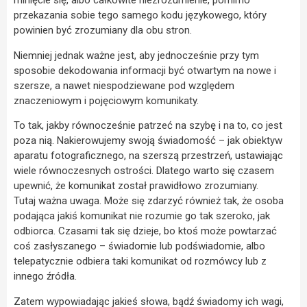
minięcie się, albo całkowite niezrozumienie, pomimo
przekazania sobie tego samego kodu językowego, który
powinien być zrozumiany dla obu stron.
Niemniej jednak ważne jest, aby jednocześnie przy tym
sposobie dekodowania informacji być otwartym na nowe i
szersze, a nawet niespodziewane pod względem
znaczeniowym i pojęciowym komunikaty.
To tak, jakby równocześnie patrzeć na szybę i na to, co jest
poza nią. Nakierowujemy swoją świadomość – jak obiektyw
aparatu fotograficznego, na szerszą przestrzeń, ustawiając
wiele równoczesnych ostrości. Dlatego warto się czasem
upewnić, że komunikat został prawidłowo zrozumiany.
Tutaj ważna uwaga. Może się zdarzyć również tak, że osoba
podająca jakiś komunikat nie rozumie go tak szeroko, jak
odbiorca. Czasami tak się dzieje, bo ktoś może powtarzać
coś zasłyszanego – świadomie lub podświadomie, albo
telepatycznie odbiera taki komunikat od rozmówcy lub z
innego źródła.
Zatem wypowiadając jakieś słowa, bądź świadomy ich wagi,