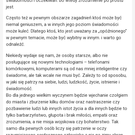
świadomości i oczekiwań. bo wtedy zrozumienie po prostu
jest.
Często też w pewnym obszarze zagadnień ktoś może być
niemal geniuszem, a w innych jego poziom świadomości
może kuleć. Dlatego ktoś, kto jest uważany za „opóźnionego”
w pewnym temacie, może być wybitny w innym. i warto go
odnaleźć.
Niekiedy wydaje się nam, że osoby starsze, albo nie
posługujące się nowymi technologiami – telefonami
komórkowymi, komputerami są od nas mniej inteligentne czy
świadome, ale tak wcale nie musi być. Zależy to od sposobu,
w jaki się patrzy na siebie, ludzi, ludzkość, życie, istnienie i
świadomość.
Bo dla jednego wielkim wyczynem będzie wjechanie czołgiem
do miasta i zburzenie kilku domów oraz nastraszenie czy
pozbawienie ludzi lub innych istot życia a dla innych będzie to
tylko barbarzyństwo, głupota i brak miłości, empatii oraz
zrozumienia, a nie misja wojskowa czy bohaterstwo. Tak
samo dla pewnych osób liczy się patrzenie w oczy
rozumiejącego serdecznego człowieka a nie na zimy ekran