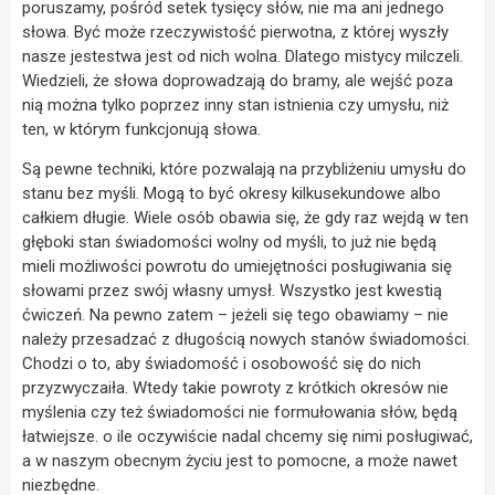
poruszamy, pośród setek tysięcy słów, nie ma ani jednego
słowa. Być może rzeczywistość pierwotna, z której wyszły
nasze jestestwa jest od nich wolna. Dlatego mistycy milczeli.
Wiedzieli, że słowa doprowadzają do bramy, ale wejść poza
nią można tylko poprzez inny stan istnienia czy umysłu, niż
ten, w którym funkcjonują słowa.
Są pewne techniki, które pozwalają na przybliżeniu umysłu do
stanu bez myśli. Mogą to być okresy kilkusekundowe albo
całkiem długie. Wiele osób obawia się, że gdy raz wejdą w ten
głęboki stan świadomości wolny od myśli, to już nie będą
mieli możliwości powrotu do umiejętności posługiwania się
słowami przez swój własny umysł. Wszystko jest kwestią
ćwiczeń. Na pewno zatem – jeżeli się tego obawiamy – nie
należy przesadzać z długością nowych stanów świadomości.
Chodzi o to, aby świadomość i osobowość się do nich
przyzwyczaiła. Wtedy takie powroty z krótkich okresów nie
myślenia czy też świadomości nie formułowania słów, będą
łatwiejsze. o ile oczywiście nadal chcemy się nimi posługiwać,
a w naszym obecnym życiu jest to pomocne, a może nawet
niezbędne.