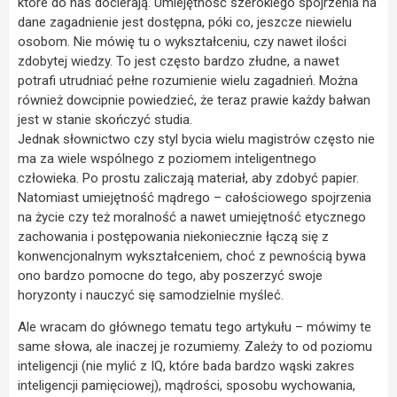
które do nas docierają. Umiejętność szerokiego spojrzenia na
dane zagadnienie jest dostępna, póki co, jeszcze niewielu
osobom. Nie mówię tu o wykształceniu, czy nawet ilości
zdobytej wiedzy. To jest często bardzo złudne, a nawet
potrafi utrudniać pełne rozumienie wielu zagadnień. Można
również dowcipnie powiedzieć, że teraz prawie każdy bałwan
jest w stanie skończyć studia.
Jednak słownictwo czy styl bycia wielu magistrów często nie
ma za wiele wspólnego z poziomem inteligentnego
człowieka. Po prostu zaliczają materiał, aby zdobyć papier.
Natomiast umiejętność mądrego – całościowego spojrzenia
na życie czy też moralność a nawet umiejętność etycznego
zachowania i postępowania niekoniecznie łączą się z
konwencjonalnym wykształceniem, choć z pewnością bywa
ono bardzo pomocne do tego, aby poszerzyć swoje
horyzonty i nauczyć się samodzielnie myśleć.
Ale wracam do głównego tematu tego artykułu – mówimy te
same słowa, ale inaczej je rozumiemy. Zależy to od poziomu
inteligencji (nie mylić z IQ, które bada bardzo wąski zakres
inteligencji pamięciowej), mądrości, sposobu wychowania,