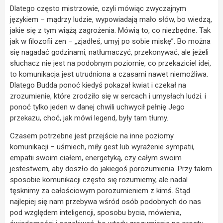
Dlatego często mistrzowie, czyli mówiąc zwyczajnym
językiem – mądrzy ludzie, wypowiadają mało słów, bo wiedzą,
jakie się z tym wiążą zagrożenia. Mówią to, co niezbędne. Tak
jak w filozofii zen – „zjadłeś, umyj po sobie miskę”. Bo można
się nagadać godzinami, natłumaczyć, przekonywać, ale jeżeli
słuchacz nie jest na podobnym poziomie, co przekaziciel idei,
to komunikacja jest utrudniona a czasami nawet niemożliwa.
Dlatego Budda ponoć kiedyś pokazał kwiat i czekał na
zrozumienie, które zrodziło się w sercach i umysłach ludzi. i
ponoć tylko jeden w danej chwili uchwycił pełnię Jego
przekazu, choć, jak mówi legend, były tam tłumy.
Czasem potrzebne jest przejście na inne poziomy
komunikacji – uśmiech, miły gest lub wyrażenie sympatii,
empatii swoim ciałem, energetyką, czy całym swoim
jestestwem, aby doszło do jakiegoś porozumienia. Przy takim
sposobie komunikacji często się rozumiemy, ale nadal
tęsknimy za całościowym porozumieniem z kimś. Stąd
najlepiej się nam przebywa wśród osób podobnych do nas
pod względem inteligencji, sposobu bycia, mówienia,