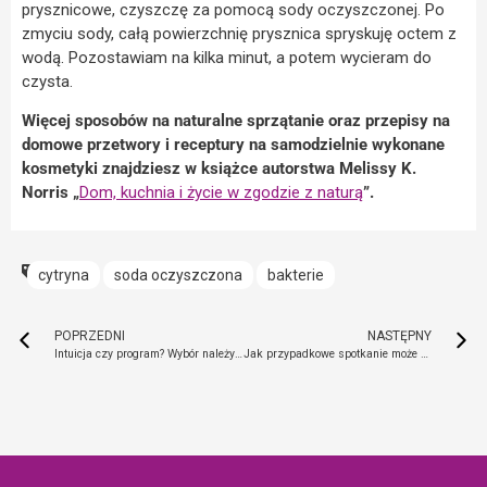
prysznicowe, czyszczę za pomocą sody oczyszczonej. Po
zmyciu sody, całą powierzchnię prysznica spryskuję octem z
wodą. Pozostawiam na kilka minut, a potem wycieram do
czysta.
Więcej sposobów na naturalne sprzątanie oraz przepisy na
domowe przetwory i receptury na samodzielnie wykonane
kosmetyki znajdziesz w książce autorstwa Melissy K.
Norris „
Dom, kuchnia i życie w zgodzie z naturą
”.
cytryna
soda oczyszczona
bakterie
POPRZEDNI
NASTĘPNY
Intuicja czy program? Wybór należy do Ciebie
Jak przypadkowe spotkanie może odmienić Twoje życie?