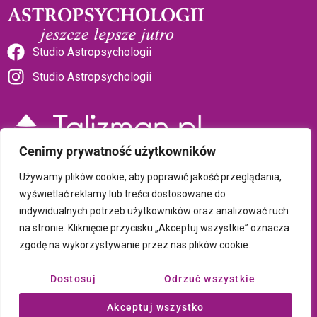
Studio Astropsychologii
Studio Astropsychologii
Cenimy prywatność użytkowników
Sklep Talizman
Używamy plików cookie, aby poprawić jakość przeglądania,
wyświetlać reklamy lub treści dostosowane do
indywidualnych potrzeb użytkowników oraz analizować ruch
Polityka prywatności i plików cookie
na stronie. Kliknięcie przycisku „Akceptuj wszystkie” oznacza
zgodę na wykorzystywanie przez nas plików cookie.
Wszystkie treści umieszczone na tej stronie są chronione prawem
autorskim Copyright © 2026 Psychotronika
Dostosuj
Odrzuć wszystkie
Wykonanie: ComputerSoft
Akceptuj wszystko