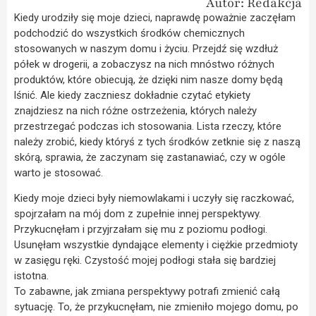
Autor: Redakcja
Kiedy urodziły się moje dzieci, naprawdę poważnie zaczęłam
podchodzić do wszystkich środków chemicznych
stosowanych w naszym domu i życiu. Przejdź się wzdłuż
półek w drogerii, a zobaczysz na nich mnóstwo różnych
produktów, które obiecują, że dzięki nim nasze domy będą
lśnić. Ale kiedy zaczniesz dokładnie czytać etykiety
znajdziesz na nich różne ostrzeżenia, których należy
przestrzegać podczas ich stosowania. Lista rzeczy, które
należy zrobić, kiedy któryś z tych środków zetknie się z naszą
skórą, sprawia, że zaczynam się zastanawiać, czy w ogóle
warto je stosować.
Kiedy moje dzieci były niemowlakami i uczyły się raczkować,
spojrzałam na mój dom z zupełnie innej perspektywy.
Przykucnęłam i przyjrzałam się mu z poziomu podłogi.
Usunęłam wszystkie dyndające elementy i ciężkie przedmioty
w zasięgu ręki. Czystość mojej podłogi stała się bardziej
istotna.
To zabawne, jak zmiana perspektywy potrafi zmienić całą
sytuację. To, że przykucnęłam, nie zmieniło mojego domu, po