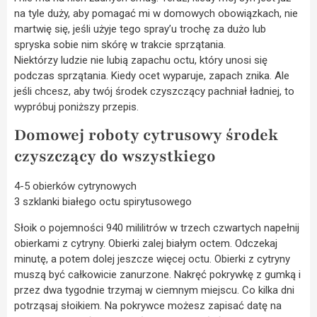
na tyle duży, aby pomagać mi w domowych obowiązkach, nie
martwię się, jeśli użyje tego spray’u trochę za dużo lub
spryska sobie nim skórę w trakcie sprzątania.
Niektórzy ludzie nie lubią zapachu octu, który unosi się
podczas sprzątania. Kiedy ocet wyparuje, zapach znika. Ale
jeśli chcesz, aby twój środek czyszczący pachniał ładniej, to
wypróbuj poniższy przepis.
Domowej roboty cytrusowy środek
czyszczący do wszystkiego
4-5 obierków cytrynowych
3 szklanki białego octu spirytusowego
Słoik o pojemności 940 mililitrów w trzech czwartych napełnij
obierkami z cytryny. Obierki zalej białym octem. Odczekaj
minutę, a potem dolej jeszcze więcej octu. Obierki z cytryny
muszą być całkowicie zanurzone. Nakręć pokrywkę z gumką i
przez dwa tygodnie trzymaj w ciemnym miejscu. Co kilka dni
potrząsaj słoikiem. Na pokrywce możesz zapisać datę na