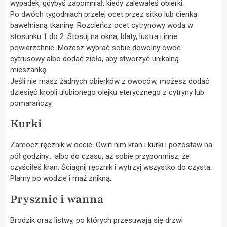
wypadek, gdybyś zapomniał, kiedy zalewałeś obierki.
Po dwóch tygodniach przelej ocet przez sitko lub cienką
bawełnianą tkaninę. Rozcieńcz ocet cytrynowy wodą w
stosunku 1 do 2. Stosuj na okna, blaty, lustra i inne
powierzchnie. Możesz wybrać sobie dowolny owoc
cytrusowy albo dodać zioła, aby stworzyć unikalną
mieszankę.
Jeśli nie masz żadnych obierków z owoców, możesz dodać
dziesięć kropli ulubionego olejku eterycznego z cytryny lub
pomarańczy.
Kurki
Zamocz ręcznik w occie. Owiń nim kran i kurki i pozostaw na
pół godziny… albo do czasu, aż sobie przypomnisz, że
czyściłeś kran. Ściągnij ręcznik i wytrzyj wszystko do czysta.
Plamy po wodzie i maź znikną.
Prysznic i wanna
Brodzik oraz listwy, po których przesuwają się drzwi