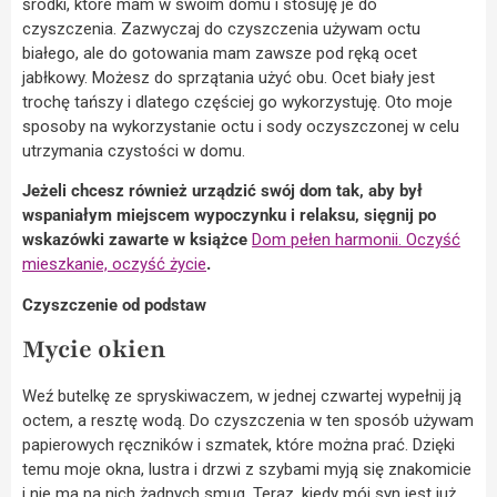
środki, które mam w swoim domu i stosuję je do
czyszczenia. Zazwyczaj do czyszczenia używam octu
białego, ale do gotowania mam zawsze pod ręką ocet
jabłkowy. Możesz do sprzątania użyć obu. Ocet biały jest
trochę tańszy i dlatego częściej go wykorzystuję. Oto moje
sposoby na wykorzystanie octu i sody oczyszczonej w celu
utrzymania czystości w domu.
Jeżeli chcesz również urządzić swój dom tak, aby był
wspaniałym miejscem wypoczynku i relaksu, sięgnij po
wskazówki zawarte w książce
Dom pełen harmonii. Oczyść
mieszkanie, oczyść życie
.
Czyszczenie od podstaw
Mycie okien
Weź butelkę ze spryskiwaczem, w jednej czwartej wypełnij ją
octem, a resztę wodą. Do czyszczenia w ten sposób używam
papierowych ręczników i szmatek, które można prać. Dzięki
temu moje okna, lustra i drzwi z szybami myją się znakomicie
i nie ma na nich żadnych smug. Teraz, kiedy mój syn jest już