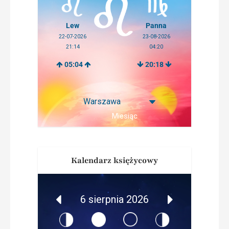
Lew
Panna
22-07-2026
23-08-2026
21:14
04:20
05:04
20:18
Miesiąc
Kalendarz księżycowy
6 sierpnia 2026