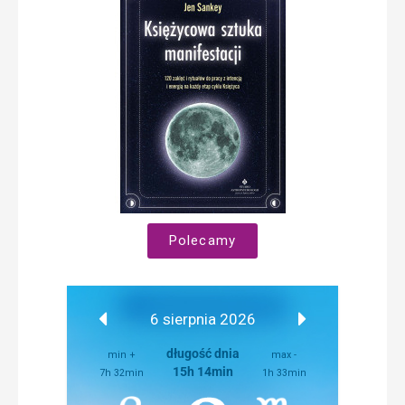
Polecamy
6 sierpnia 2026
długość dnia
min +
max -
15h 14min
7h 32min
1h 33min