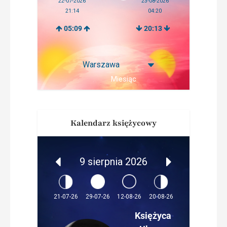
22-07-2026
23-08-2026
21:14
04:20
05:09
20:13
Miesiąc
Kalendarz księżycowy
9 sierpnia 2026
12-08-26
21-07-26
29-07-26
20-08-26
Księżyca