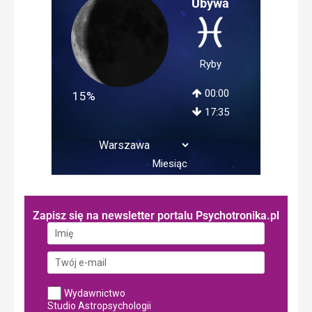
Ubywa
Ryby
00:00
15%
17:35
Miesiąc
Zapisz się na newsletter portalu Psychotronika.pl
Wydawnictwo
Studio Astropsychologii