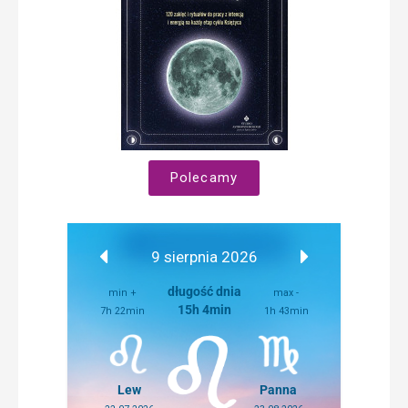
Polecamy
9 sierpnia 2026
długość dnia
min +
max -
15h 4min
7h 22min
1h 43min
Lew
Panna