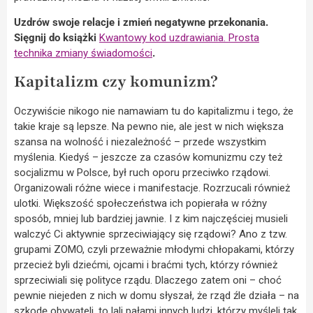
Uzdrów swoje relacje i zmień negatywne przekonania.
Sięgnij do książki
Kwantowy kod uzdrawiania. Prosta
technika zmiany świadomości
.
Kapitalizm czy komunizm?
Oczywiście nikogo nie namawiam tu do kapitalizmu i tego, że
takie kraje są lepsze. Na pewno nie, ale jest w nich większa
szansa na wolność i niezależność – przede wszystkim
myślenia. Kiedyś – jeszcze za czasów komunizmu czy też
socjalizmu w Polsce, był ruch oporu przeciwko rządowi.
Organizowali różne wiece i manifestacje. Rozrzucali również
ulotki. Większość społeczeństwa ich popierała w różny
sposób, mniej lub bardziej jawnie. I z kim najczęściej musieli
walczyć Ci aktywnie sprzeciwiający się rządowi? Ano z tzw.
grupami ZOMO, czyli przeważnie młodymi chłopakami, którzy
przecież byli dziećmi, ojcami i braćmi tych, którzy również
sprzeciwiali się polityce rządu. Dlaczego zatem oni – choć
pewnie niejeden z nich w domu słyszał, że rząd źle działa – na
szkodę obywateli, to lali pałami innych ludzi, którzy myśleli tak,