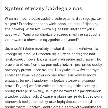
System etyczny każdego z nas
W sumie można sobie zadać proste pytanie: dlaczego już tak
nie jest? Przecież podobno wiele osób jest chrześcijanami,
zna dekalog. Wielu też uważa się za ludzi inteligentnych i
uczciwych. Więc o co chodzi? Dlaczego myśli nie są zgodne
ze słowami a słowa nie są zgodne z czynami?
Uczciwość i dobre rezultaty działań dla społeczeństwa, dla
którego się pracuje i któremu się służy są nadrzędne nad
jakąkolwiek umową. Ba, są nawet nadrzędne nad prawem, bo
prawo to również umowa pomiędzy ludźmi i jeśli jakieś osoby
stworzyły prawo, które szkodzi i krzywdzi, to w świadomym
społeczeństwie nie powinno ono mieć jakiejkolwiek mocy
wiążącej, bo nikt świadomy nie będzie stosował głupiego
prawa. Prędzej właśnie zmienione zostaną takie przepisy, a
osoby, które je uchwaliły, usunięte na zawsze z jakichkolwiek
urzędów publicznych. Z czasem okaże się, że do kluczowych
stanowisk będą dochodziły oraz będą dopuszczane tylko
osoby mądre, uczciwe i dobre oraz o szerokiej świadomości.