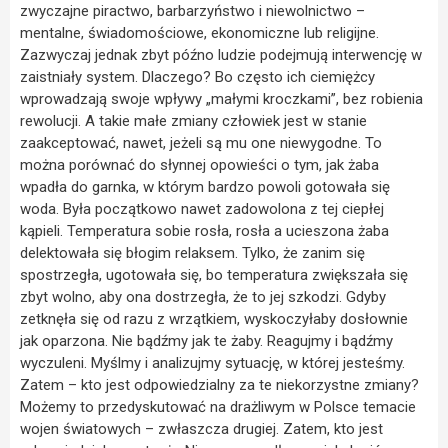
zwyczajne piractwo, barbarzyństwo i niewolnictwo –
mentalne, świadomościowe, ekonomiczne lub religijne.
Zazwyczaj jednak zbyt późno ludzie podejmują interwencję w
zaistniały system. Dlaczego? Bo często ich ciemiężcy
wprowadzają swoje wpływy „małymi kroczkami”, bez robienia
rewolucji. A takie małe zmiany człowiek jest w stanie
zaakceptować, nawet, jeżeli są mu one niewygodne. To
można porównać do słynnej opowieści o tym, jak żaba
wpadła do garnka, w którym bardzo powoli gotowała się
woda. Była początkowo nawet zadowolona z tej ciepłej
kąpieli. Temperatura sobie rosła, rosła a ucieszona żaba
delektowała się błogim relaksem. Tylko, że zanim się
spostrzegła, ugotowała się, bo temperatura zwiększała się
zbyt wolno, aby ona dostrzegła, że to jej szkodzi. Gdyby
zetknęła się od razu z wrzątkiem, wyskoczyłaby dosłownie
jak oparzona. Nie bądźmy jak te żaby. Reagujmy i bądźmy
wyczuleni. Myślmy i analizujmy sytuację, w której jesteśmy.
Zatem – kto jest odpowiedzialny za te niekorzystne zmiany?
Możemy to przedyskutować na drażliwym w Polsce temacie
wojen światowych – zwłaszcza drugiej. Zatem, kto jest