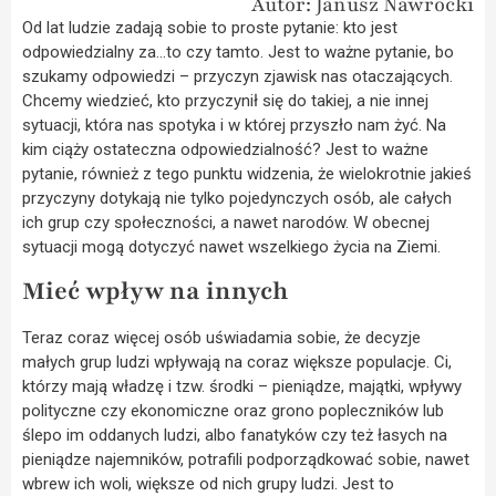
Autor: Janusz Nawrocki
Od lat ludzie zadają sobie to proste pytanie: kto jest
odpowiedzialny za…to czy tamto. Jest to ważne pytanie, bo
szukamy odpowiedzi – przyczyn zjawisk nas otaczających.
Chcemy wiedzieć, kto przyczynił się do takiej, a nie innej
sytuacji, która nas spotyka i w której przyszło nam żyć. Na
kim ciąży ostateczna odpowiedzialność? Jest to ważne
pytanie, również z tego punktu widzenia, że wielokrotnie jakieś
przyczyny dotykają nie tylko pojedynczych osób, ale całych
ich grup czy społeczności, a nawet narodów. W obecnej
sytuacji mogą dotyczyć nawet wszelkiego życia na Ziemi.
Mieć wpływ na innych
Teraz coraz więcej osób uświadamia sobie, że decyzje
małych grup ludzi wpływają na coraz większe populacje. Ci,
którzy mają władzę i tzw. środki – pieniądze, majątki, wpływy
polityczne czy ekonomiczne oraz grono popleczników lub
ślepo im oddanych ludzi, albo fanatyków czy też łasych na
pieniądze najemników, potrafili podporządkować sobie, nawet
wbrew ich woli, większe od nich grupy ludzi. Jest to