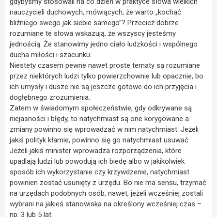
gdybyśmy stosowali na co dzień w praktyce słowa wielkich
nauczycieli duchowych, mówiących, że warto „kochać
bliźniego swego jak siebie samego”? Przecież dobrze
rozumiane te słowa wskazują, że wszyscy jesteśmy
jednością. Że stanowimy jedno ciało ludzkości i wspólnego
ducha miłości i szacunku.
Niestety czasem pewne nawet proste tematy są rozumiane
przez niektórych ludzi tylko powierzchownie lub opacznie, bo
ich umysły i dusze nie są jeszcze gotowe do ich przyjęcia i
dogłębnego zrozumienia.
Zatem w świadomym społeczeństwie, gdy odkrywane są
niejasności i błędy, to natychmiast są one korygowane a
zmiany powinno się wprowadzać w nim natychmiast. Jeżeli
jakiś polityk kłamie, powinno się go natychmiast usuwać.
Jeżeli jakiś minister wprowadza rozporządzenia, które
upadlają ludzi lub powodują ich biedę albo w jakikolwiek
sposób ich wykorzystanie czy krzywdzenie, natychmiast
powinien zostać usunięty z urzędu. Bo nie ma sensu, trzymać
na urzędach podobnych osób, nawet, jeżeli wcześniej zostali
wybrani na jakieś stanowiska na określony wcześniej czas –
np. 3 lub 5 lat.