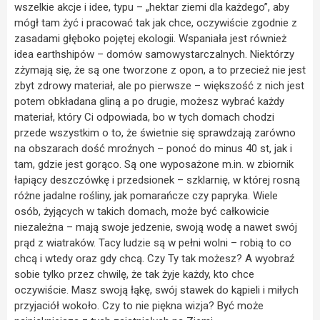
wszelkie akcje i idee, typu – „hektar ziemi dla każdego”, aby
mógł tam żyć i pracować tak jak chce, oczywiście zgodnie z
zasadami głęboko pojętej ekologii. Wspaniała jest również
idea earthshipów – domów samowystarczalnych. Niektórzy
zżymają się, że są one tworzone z opon, a to przecież nie jest
zbyt zdrowy materiał, ale po pierwsze – większość z nich jest
potem obkładana gliną a po drugie, możesz wybrać każdy
materiał, który Ci odpowiada, bo w tych domach chodzi
przede wszystkim o to, że świetnie się sprawdzają zarówno
na obszarach dość mroźnych – ponoć do minus 40 st, jak i
tam, gdzie jest gorąco. Są one wyposażone m.in. w zbiornik
łapiący deszczówkę i przedsionek – szklarnię, w której rosną
różne jadalne rośliny, jak pomarańcze czy papryka. Wiele
osób, żyjących w takich domach, może być całkowicie
niezależna – mają swoje jedzenie, swoją wodę a nawet swój
prąd z wiatraków. Tacy ludzie są w pełni wolni – robią to co
chcą i wtedy oraz gdy chcą. Czy Ty tak możesz? A wyobraź
sobie tylko przez chwilę, że tak żyje każdy, kto chce
oczywiście. Masz swoją łąkę, swój stawek do kąpieli i miłych
przyjaciół wokoło. Czy to nie piękna wizja? Być może