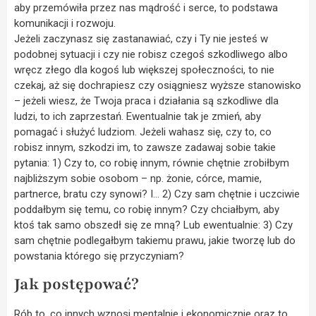
aby przemówiła przez nas mądrość i serce, to podstawa
komunikacji i rozwoju.
Jeżeli zaczynasz się zastanawiać, czy i Ty nie jesteś w
podobnej sytuacji i czy nie robisz czegoś szkodliwego albo
wręcz złego dla kogoś lub większej społeczności, to nie
czekaj, aż się dochrapiesz czy osiągniesz wyższe stanowisko
– jeżeli wiesz, że Twoja praca i działania są szkodliwe dla
ludzi, to ich zaprzestań. Ewentualnie tak je zmień, aby
pomagać i służyć ludziom. Jeżeli wahasz się, czy to, co
robisz innym, szkodzi im, to zawsze zadawaj sobie takie
pytania: 1) Czy to, co robię innym, równie chętnie zrobiłbym
najbliższym sobie osobom – np. żonie, córce, mamie,
partnerce, bratu czy synowi? I… 2) Czy sam chętnie i uczciwie
poddałbym się temu, co robię innym? Czy chciałbym, aby
ktoś tak samo obszedł się ze mną? Lub ewentualnie: 3) Czy
sam chętnie podlegałbym takiemu prawu, jakie tworzę lub do
powstania którego się przyczyniam?
Jak postępować?
Rób to, co innych wznosi mentalnie i ekonomicznie oraz to,