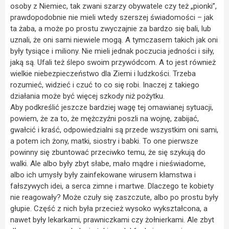
osoby z Niemiec, tak zwani szarzy obywatele czy też „pionki”,
prawdopodobnie nie mieli wtedy szerszej świadomości – jak
ta żaba, a może po prostu zwyczajnie za bardzo się bali, lub
uznali, że oni sami niewiele mogą. A tymczasem takich jak oni
były tysiące i miliony. Nie mieli jednak poczucia jedności i siły,
jaką są. Ufali też ślepo swoim przywódcom. A to jest również
wielkie niebezpieczeństwo dla Ziemi i ludzkości. Trzeba
rozumieć, widzieć i czuć to co się robi. Inaczej z takiego
działania może być więcej szkody niż pożytku.
Aby podkreślić jeszcze bardziej wagę tej omawianej sytuacji,
powiem, że za to, że mężczyźni poszli na wojnę, zabijać,
gwałcić i kraść, odpowiedzialni są przede wszystkim oni sami,
a potem ich żony, matki, siostry i babki. To one pierwsze
powinny się zbuntować przeciwko temu, że się szykują do
walki. Ale albo były zbyt słabe, mało mądre i nieświadome,
albo ich umysły były zainfekowane wirusem kłamstwa i
fałszywych idei, a serca zimne i martwe. Dlaczego te kobiety
nie reagowały? Może czuły się zaszczute, albo po prostu były
głupie. Część z nich była przecież wysoko wykształcona, a
nawet były lekarkami, prawniczkami czy żołnierkami. Ale zbyt