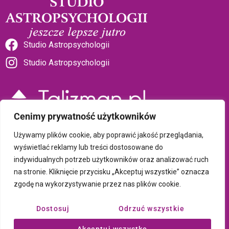
Studio Astropsychologii
Studio Astropsychologii
Cenimy prywatność użytkowników
Sklep Talizman
Używamy plików cookie, aby poprawić jakość przeglądania,
wyświetlać reklamy lub treści dostosowane do
indywidualnych potrzeb użytkowników oraz analizować ruch
Polityka prywatności i plików cookie
na stronie. Kliknięcie przycisku „Akceptuj wszystkie” oznacza
zgodę na wykorzystywanie przez nas plików cookie.
Wszystkie treści umieszczone na tej stronie są chronione prawem
autorskim Copyright © 2026 Psychotronika
Dostosuj
Odrzuć wszystkie
Wykonanie: ComputerSoft