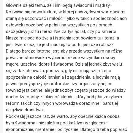
Głównie dzięki temu, że i inni będą świadomi i mądrzy.
Rozwinie się nowa kultura, w której nadrzędnymi wartościami
staną się uczciwość i miłość. Tylko w takich społecznościach
człowiek może być w pełni i na wszystkich poziomach
szczęśliwy już tu i teraz. Nie za tysiąc lat, czy po śmierci.
Nasze miejsce do życia i istnienia jest bowiem tu i teraz, a
jeśli twierdzisz, że jest inaczej, to co tu jeszcze robisz?
Dlatego bardzo istotne jest, aby przede wszystkim na różne
poważne stanowiska wybierać przede wszystkim osoby
mądre, uczciwe, dobre i świadome. Dzisiaj jednak zbyt wielu
się za takich uważa, podczas, gdy nie mają szerszego
spojrzenia na całość istnienia i zagadnienia, a jedynie mają
pewne predyspozycje oratorskie czy organizacyjne, co
również jest cenne, ale jednak zbyt często jeszcze do władzy
dochodzą osoby z jakiegoś układu, który pod płaszczykiem
reform takich czy innych wprowadza coraz inne i bardziej
uciążliwe draństwa.
Podkreślę jeszcze raz, że warto, aby obecnie każda osoba
była świadoma i niezależna pod każdym względem –
ekonomicznie, mentalnie i politycznie. Dlatego trzeba popierać