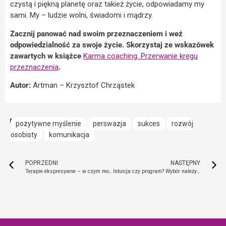
czystą i piękną planetę oraz takież życie, odpowiadamy my
sami. My – ludzie wolni, świadomi i mądrzy.
Zacznij panować nad swoim przeznaczeniem i weź
odpowiedzialność za swoje życie. Skorzystaj ze wskazówek
zawartych w książce
Karma coaching. Przerwanie kręgu
przeznaczenia
.
Autor:
Artman – Krzysztof Chrząstek
pozytywne myślenie
perswazja
sukces
rozwój
osobisty
komunikacja
POPRZEDNI
NASTĘPNY
Terapie ekspresywne – w czym może pomóc taniec, sztuka i praca z głosem
Intuicja czy program? Wybór należy do Ciebie