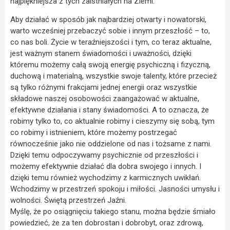
najpiękniejsza z tych zaistniałych na Ziemi.
Aby działać w sposób jak najbardziej otwarty i nowatorski,
warto wcześniej przebaczyć sobie i innym przeszłość – to,
co nas boli. Życie w teraźniejszości i tym, co teraz aktualne,
jest ważnym stanem świadomości i uważności, dzięki
któremu możemy całą swoją energię psychiczną i fizyczną,
duchową i materialną, wszystkie swoje talenty, które przecież
są tylko różnymi frakcjami jednej energii oraz wszystkie
składowe naszej osobowości zaangażować w aktualne,
efektywne działania i stany świadomości. A to oznacza, że
robimy tylko to, co aktualnie robimy i cieszymy się sobą, tym
co robimy i istnieniem, które możemy postrzegać
równocześnie jako nie oddzielone od nas i tożsame z nami.
Dzięki temu odpoczywamy psychicznie od przeszłości i
możemy efektywnie działać dla dobra swojego i innych. I
dzięki temu również wychodzimy z karmicznych uwikłań.
Wchodzimy w przestrzeń spokoju i miłości. Jasności umysłu i
wolności. Świętą przestrzeń Jaźni.
Myślę, że po osiągnięciu takiego stanu, można będzie śmiało
powiedzieć, że za ten dobrostan i dobrobyt, oraz zdrową,