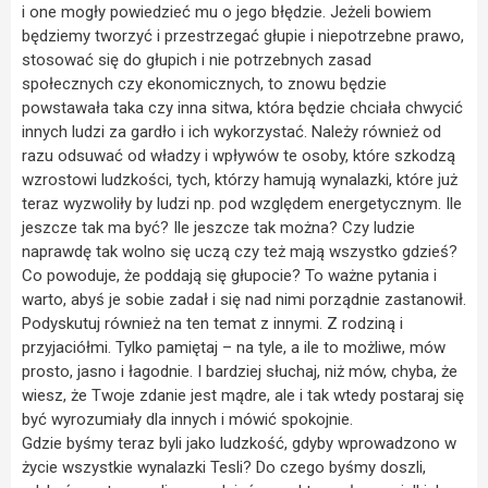
i one mogły powiedzieć mu o jego błędzie. Jeżeli bowiem
będziemy tworzyć i przestrzegać głupie i niepotrzebne prawo,
stosować się do głupich i nie potrzebnych zasad
społecznych czy ekonomicznych, to znowu będzie
powstawała taka czy inna sitwa, która będzie chciała chwycić
innych ludzi za gardło i ich wykorzystać. Należy również od
razu odsuwać od władzy i wpływów te osoby, które szkodzą
wzrostowi ludzkości, tych, którzy hamują wynalazki, które już
teraz wyzwoliły by ludzi np. pod względem energetycznym. Ile
jeszcze tak ma być? Ile jeszcze tak można? Czy ludzie
naprawdę tak wolno się uczą czy też mają wszystko gdzieś?
Co powoduje, że poddają się głupocie? To ważne pytania i
warto, abyś je sobie zadał i się nad nimi porządnie zastanowił.
Podyskutuj również na ten temat z innymi. Z rodziną i
przyjaciółmi. Tylko pamiętaj – na tyle, a ile to możliwe, mów
prosto, jasno i łagodnie. I bardziej słuchaj, niż mów, chyba, że
wiesz, że Twoje zdanie jest mądre, ale i tak wtedy postaraj się
być wyrozumiały dla innych i mówić spokojnie.
Gdzie byśmy teraz byli jako ludzkość, gdyby wprowadzono w
życie wszystkie wynalazki Tesli? Do czego byśmy doszli,