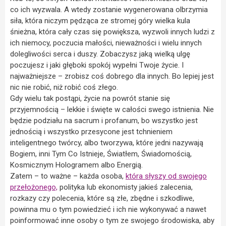
co ich wyzwala. A wtedy zostanie wygenerowana olbrzymia
siła, która niczym pędząca ze stromej góry wielka kula
śnieżna, która cały czas się powiększa, wyzwoli innych ludzi z
ich niemocy, poczucia małości, nieważności i wielu innych
dolegliwości serca i duszy. Zobaczysz jaką wielką ulgę
poczujesz i jaki głęboki spokój wypełni Twoje życie. I
najważniejsze – zrobisz coś dobrego dla innych. Bo lepiej jest
nic nie robić, niż robić coś złego.
Gdy wielu tak postąpi, życie na powrót stanie się
przyjemnością – lekkie i święte w całości swego istnienia. Nie
będzie podziału na sacrum i profanum, bo wszystko jest
jednością i wszystko przesycone jest tchnieniem
inteligentnego twórcy, albo tworzywa, które jedni nazywają
Bogiem, inni Tym Co Istnieje, Światłem, Świadomością,
Kosmicznym Hologramem albo Energią.
Zatem – to ważne – każda osoba,
która słyszy od swojego
przełożonego,
polityka lub ekonomisty jakieś zalecenia,
rozkazy czy polecenia, które są złe, zbędne i szkodliwe,
powinna mu o tym powiedzieć i ich nie wykonywać a nawet
poinformować inne osoby o tym ze swojego środowiska, aby