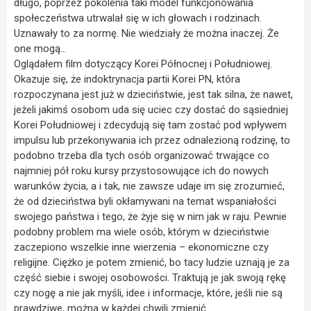
długo, poprzez pokolenia taki model funkcjonowania
społeczeństwa utrwalał się w ich głowach i rodzinach.
Uznawały to za normę. Nie wiedziały że można inaczej. Że
one mogą…
Oglądałem film dotyczący Korei Północnej i Południowej.
Okazuje się, że indoktrynacja partii Korei PN, która
rozpoczynana jest już w dzieciństwie, jest tak silna, że nawet,
jeżeli jakimś osobom uda się uciec czy dostać do sąsiedniej
Korei Południowej i zdecydują się tam zostać pod wpływem
impulsu lub przekonywania ich przez odnalezioną rodzinę, to
podobno trzeba dla tych osób organizować trwające co
najmniej pół roku kursy przystosowujące ich do nowych
warunków życia, a i tak, nie zawsze udaje im się zrozumieć,
że od dzieciństwa byli okłamywani na temat wspaniałości
swojego państwa i tego, że żyje się w nim jak w raju. Pewnie
podobny problem ma wiele osób, którym w dzieciństwie
zaczepiono wszelkie inne wierzenia – ekonomiczne czy
religijne. Ciężko je potem zmienić, bo tacy ludzie uznają je za
część siebie i swojej osobowości. Traktują je jak swoją rękę
czy nogę a nie jak myśli, idee i informacje, które, jeśli nie są
prawdziwe, można w każdej chwili zmienić.