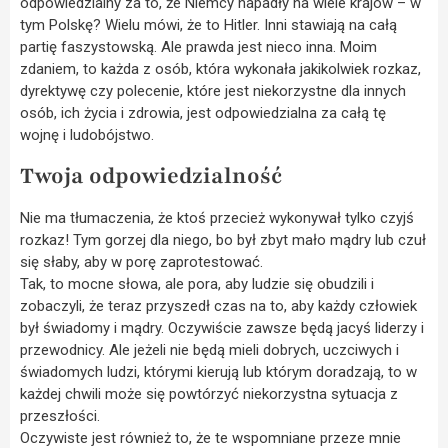
odpowiedzialny za to, że Niemcy napadły na wiele krajów – w
tym Polskę? Wielu mówi, że to Hitler. Inni stawiają na całą
partię faszystowską. Ale prawda jest nieco inna. Moim
zdaniem, to każda z osób, która wykonała jakikolwiek rozkaz,
dyrektywę czy polecenie, które jest niekorzystne dla innych
osób, ich życia i zdrowia, jest odpowiedzialna za całą tę
wojnę i ludobójstwo.
Twoja odpowiedzialność
Nie ma tłumaczenia, że ktoś przecież wykonywał tylko czyjś
rozkaz! Tym gorzej dla niego, bo był zbyt mało mądry lub czuł
się słaby, aby w porę zaprotestować.
Tak, to mocne słowa, ale pora, aby ludzie się obudzili i
zobaczyli, że teraz przyszedł czas na to, aby każdy człowiek
był świadomy i mądry. Oczywiście zawsze będą jacyś liderzy i
przewodnicy. Ale jeżeli nie będą mieli dobrych, uczciwych i
świadomych ludzi, którymi kierują lub którym doradzają, to w
każdej chwili może się powtórzyć niekorzystna sytuacja z
przeszłości.
Oczywiste jest również to, że te wspomniane przeze mnie