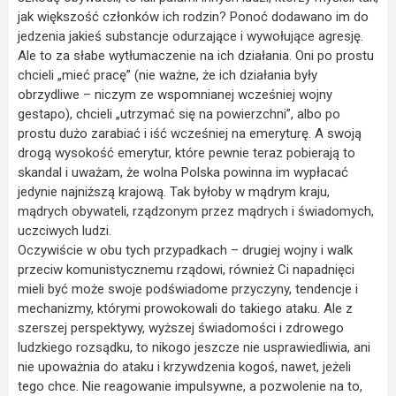
jak większość członków ich rodzin? Ponoć dodawano im do
jedzenia jakieś substancje odurzające i wywołujące agresję.
Ale to za słabe wytłumaczenie na ich działania. Oni po prostu
chcieli „mieć pracę” (nie ważne, że ich działania były
obrzydliwe – niczym ze wspomnianej wcześniej wojny
gestapo), chcieli „utrzymać się na powierzchni”, albo po
prostu dużo zarabiać i iść wcześniej na emeryturę. A swoją
drogą wysokość emerytur, które pewnie teraz pobierają to
skandal i uważam, że wolna Polska powinna im wypłacać
jedynie najniższą krajową. Tak byłoby w mądrym kraju,
mądrych obywateli, rządzonym przez mądrych i świadomych,
uczciwych ludzi.
Oczywiście w obu tych przypadkach – drugiej wojny i walk
przeciw komunistycznemu rządowi, również Ci napadnięci
mieli być może swoje podświadome przyczyny, tendencje i
mechanizmy, którymi prowokowali do takiego ataku. Ale z
szerszej perspektywy, wyższej świadomości i zdrowego
ludzkiego rozsądku, to nikogo jeszcze nie usprawiedliwia, ani
nie upoważnia do ataku i krzywdzenia kogoś, nawet, jeżeli
tego chce. Nie reagowanie impulsywne, a pozwolenie na to,