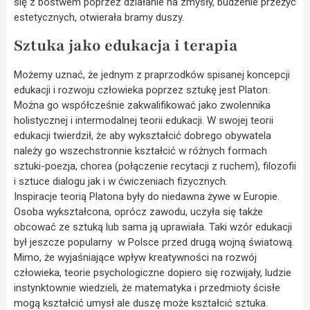
się z bóstwem poprzez działanie na zmysły, budzenie przeżyć
estetycznych, otwierała bramy duszy.
Sztuka jako edukacja i terapia
Możemy uznać, że jednym z praprzodków spisanej koncepcji
edukacji i rozwoju człowieka poprzez sztukę jest Platon.
Można go współcześnie zakwalifikować jako zwolennika
holistycznej i intermodalnej teorii edukacji. W swojej teorii
edukacji twierdził, że aby wykształcić dobrego obywatela
należy go wszechstronnie kształcić w różnych formach
sztuki-poezja, chorea (połączenie recytacji z ruchem), filozofii
i sztuce dialogu jak i w ćwiczeniach fizycznych.
Inspiracje teorią Platona były do niedawna żywe w Europie.
Osoba wykształcona, oprócz zawodu, uczyła się także
obcować ze sztuką lub sama ją uprawiała. Taki wzór edukacji
był jeszcze popularny w Polsce przed drugą wojną światową.
Mimo, że wyjaśniające wpływ kreatywności na rozwój
człowieka, teorie psychologiczne dopiero się rozwijały, ludzie
instynktownie wiedzieli, że matematyka i przedmioty ścisłe
mogą kształcić umysł ale duszę może kształcić sztuka.