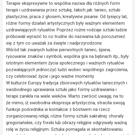
Terapie ekspresywne to wspólna nazwa dla różnych form
terapii i uzdrawiania przez sztukę, takich jak: taniec, sztuki
plastyczne, praca z głosem, kreatywne pisanie. Od tysięcy lat,
różne formy działań artystycznych były ważnym elementem
uzdrawiających rytuałów. Poprzez rożne rodzaje sztuki ludzie
próbowali wyrazić to co trudne do nazwania lub porozumieć
się z tym co uważali za święte i nadprzyrodzone.
Wśród tak zwanych ludów pierwotnych taniec, śpiew,
rysowanie znaków i symboli, wspólna gra na bębnach itp., były
istotnym elementem życia społecznego i ważnych rytuałów
pozwalających jednoczyć ludzi wobec wspólnego zagrożenia,
czy celebrować życie i jego ważne momenty.
W kulturze Europy tradycja zbiorowych rytuałów tanecznych i
swobodnego uprawiania sztuki jako formy uzdrawiania i
terapii zanikła na wiele wieków. Warto zwrócić uwagę, na to
że mimo, iż swobodna ekspresja artystyczna, straciła swoją
funkcje pośrednika w kontakcie z bóstwem na rzecz
zorganizowanej religii, różne formy sztuki sakralnej: chorały
gregoriańskie, czy freski lub obrazy religijne odgrywały ważną
rolę w życiu religijnym. Sztuka pomagała w skontaktowaniu