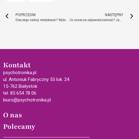
POPRZEDNI
NASTĘPNY
Dlaczego należy medytować? Wybierz medytację, która zmieni Twoje życie
Co oznacza odpowiedzialność? Jak wziąć sprawy w swoje ręce?
Kontakt
psychotronika.pl
ul. Antoniuk Fabryczny 55 lok. 24
15-762 Białystok
tel. 85 654 78 06
biuro@psychotronika.pl
O nas
Polecamy