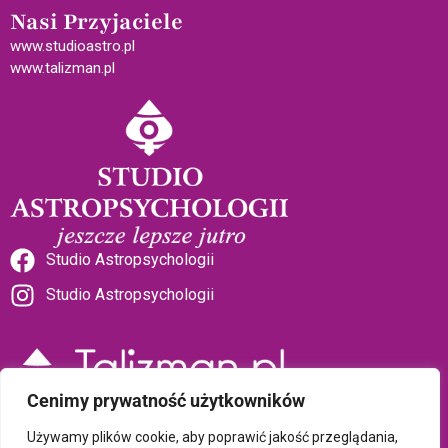
Nasi Przyjaciele
www.studioastro.pl
www.talizman.pl
Studio Astropsychologii
Studio Astropsychologii
Cenimy prywatność użytkowników
Sklep Talizman
Używamy plików cookie, aby poprawić jakość przeglądania,