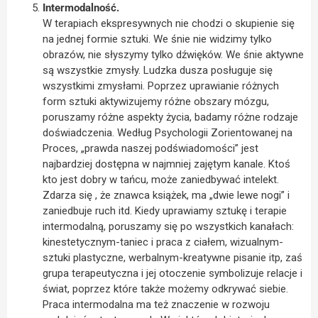
Intermodalność.
W terapiach ekspresywnych nie chodzi o skupienie się
na jednej formie sztuki. We śnie nie widzimy tylko
obrazów, nie słyszymy tylko dźwięków. We śnie aktywne
są wszystkie zmysły. Ludzka dusza posługuje się
wszystkimi zmysłami. Poprzez uprawianie różnych
form sztuki aktywizujemy różne obszary mózgu,
poruszamy różne aspekty życia, badamy różne rodzaje
doświadczenia. Według Psychologii Zorientowanej na
Proces, „prawda naszej podświadomości” jest
najbardziej dostępna w najmniej zajętym kanale. Ktoś
kto jest dobry w tańcu, może zaniedbywać intelekt.
Zdarza się , że znawca książek, ma „dwie lewe nogi” i
zaniedbuje ruch itd. Kiedy uprawiamy sztukę i terapie
intermodalną, poruszamy się po wszystkich kanałach:
kinestetycznym-taniec i praca z ciałem, wizualnym-
sztuki plastyczne, werbalnym-kreatywne pisanie itp, zaś
grupa terapeutyczna i jej otoczenie symbolizuje relacje i
świat, poprzez które także możemy odkrywać siebie.
Praca intermodalna ma też znaczenie w rozwoju