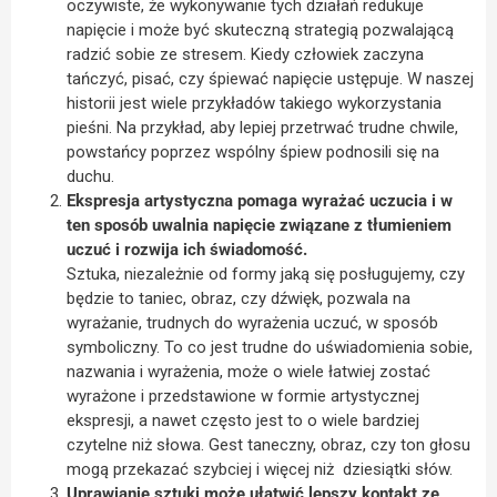
oczywiste, że wykonywanie tych działań redukuje
napięcie i może być skuteczną strategią pozwalającą
radzić sobie ze stresem. Kiedy człowiek zaczyna
tańczyć, pisać, czy śpiewać napięcie ustępuje. W naszej
historii jest wiele przykładów takiego wykorzystania
pieśni. Na przykład, aby lepiej przetrwać trudne chwile,
powstańcy poprzez wspólny śpiew podnosili się na
duchu.
Ekspresja artystyczna pomaga wyrażać uczucia i w
ten sposób uwalnia napięcie związane z tłumieniem
uczuć i rozwija ich świadomość.
Sztuka, niezależnie od formy jaką się posługujemy, czy
będzie to taniec, obraz, czy dźwięk, pozwala na
wyrażanie, trudnych do wyrażenia uczuć, w sposób
symboliczny. To co jest trudne do uświadomienia sobie,
nazwania i wyrażenia, może o wiele łatwiej zostać
wyrażone i przedstawione w formie artystycznej
ekspresji, a nawet często jest to o wiele bardziej
czytelne niż słowa. Gest taneczny, obraz, czy ton głosu
mogą przekazać szybciej i więcej niż dziesiątki słów.
Uprawianie sztuki może ułatwić lepszy kontakt ze