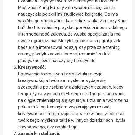
uzdolnień artystycznych. W niektórych historiach o
Mistrzach Kung Fu, czy Zen wspomina się, że ich
nauczyciele polecili im studiować kaligrafie. Co ma
wspólnego studiowanie kaligrafii z nauką Zen, czy Kung
Fu? Jest to właśnie przykład podejścia intermodalnego.
Intermodalność zakłada, że wąska specjalizacja ma
swoje ograniczenia. Muzyk będzie inaczej grał jeżeli
będzie się interesował poezją, czy przejdzie trening
dramy, plastyk zacznie inaczej rozumieć sztuki
plastyczne jeżeli nauczy się tańczyć itd.
Kreatywność.
Uprawianie rozmaitych form sztuki rozwija
kreatywność, a twórcze myślenie wydaje się
szczególnie potrzebne w dzisiejszych czasach, kiedy
tempo życia wymaga szybkiego i trafnego reagowania
na ciągle zmieniającą się sytuacje. Działania twórcze na
polu sztuki są treningiem wspierającym rozwój
kreatywności i mogą wspierać w rozwijaniu zdolności
twórczego myślenia także w innych dziedzinach życia
zawodowego, czy osobistego.
Zasada krystalizacji.