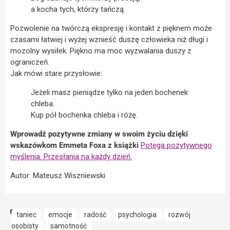
a kocha tych, którzy tańczą.
Pozwolenie na twórczą ekspresję i kontakt z pięknem może
czasami łatwiej i wyżej wznieść duszę człowieka niż długi i
mozolny wysiłek. Piękno ma moc wyzwalania duszy z
ograniczeń.
Jak mówi stare przysłowie:
Jeżeli masz pieniądze tylko na jeden bochenek
chleba.
Kup pół bochenka chleba i różę.
Wprowadź pozytywne zmiany w swoim życiu dzięki
wskazówkom Emmeta Foxa z książki
Potęga pozytywnego
myślenia. Przesłania na każdy dzień.
Autor: Mateusz Wiszniewski
taniec
emocje
radość
psychologia
rozwój
osobisty
samotność