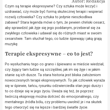
Autor: Redakcja
Czym są terapie ekspresywne? Czy sztuka może leczyć i
uzdrawiać, czy może być formą skutecznej terapii i wspierać
rozwój człowieka? Czy sztuka to jedynie nieszkodliwa
zabawa? Stara legenda mówi o tym, że pewien chiński cesarz,
aby sprawdzić jak żyje się jego poddanym, przebierał się za
zwykłego człowieka i udawał się do różnych miast w swoim
cesarstwie. Tam słuchał tego, co ludzie śpiewają i jaką grają
muzykę.
Terapie ekspresywne – co to jest?
Po wysłuchaniu tego co grano i śpiewano w mieście wiedział,
czy żyjący tam ludzie są szczęśliwi, jak im się żyje i w jakim
stanie są ich dusze. Ta stara historia jest bliska założeniom
nowoczesnych terapii ekspresywnych. To jak człowiek wyraża
się w śpiewie, tańcu, rysunku odzwierciedla stan jego duszy i
to co dzieje się w jego życiu. Uważa się też, że poprzez
twórczą ekspresję można dotrzeć do emocjonalnego, czy
mentalnego źródła bólu, czy problemu uwolnić je i na skutek
tego otworzyć się na lepsze i bardziej światłe życie.