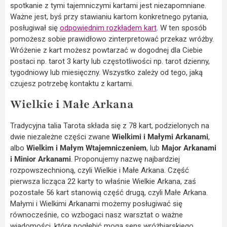
spotkanie z tymi tajemniczymi kartami jest niezapomniane.
Ważne jest, byś przy stawianiu kartom konkretnego pytania,
posługiwał się
odpowiednim rozkładem kart
. W ten sposób
pomożesz sobie prawidłowo zinterpretować przekaz wróżby.
Wróżenie z kart możesz powtarzać w dogodnej dla Ciebie
postaci np. tarot 3 karty lub częstotliwości np. tarot dzienny,
tygodniowy lub miesięczny. Wszystko zależy od tego, jaką
czujesz potrzebę kontaktu z kartami.
Wielkie i Małe Arkana
Tradycyjna talia Tarota składa się z 78 kart, podzielonych na
dwie niezależne części zwane
Wielkimi i Małymi Arkanami
,
albo
Wielkim i Małym Wtajemniczeniem
, lub
Major Arkanami
i Minior Arkanami
. Proponujemy nazwę najbardziej
rozpowszechnioną, czyli Wielkie i Małe Arkana. Część
pierwsza licząca 22 karty to właśnie Wielkie Arkana, zaś
pozostałe 56 kart stanowią część drugą, czyli Małe Arkana.
Małymi i Wielkimi Arkanami możemy posługiwać się
równocześnie, co wzbogaci nasz warsztat o ważne
wiadomości, które pogłębić mogą sens wróżbiarskiego