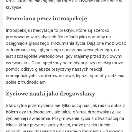
Kroki, które są niezbędne, by móc efektywnie radzić sobie w
kryzysie.
Przemiana przez introspekcję
Introspekcja i medytacja to praktyki, które są szeroko
promowane w azjatyckich filozofiach jako sposoby na
osiągnięcie głębszego zrozumienia życia. Dają one możliwość
zatrzymania się i głębokiego spojrzenia wewnętrznego, co
jest szczególnie wartościowe, gdy stajemy przed życiowymi
wyzwaniami. Czas spędzony na medytacji czy refleksji może
pomóc odkryć głębsze przyczyny naszych reakcji
emocjonalnych i zaoferować nowe, lepsze sposoby radzenia
sobie z trudnościami.
Życiowe nauki jako drogowskazy
Starożytne przemyślenia nie tylko uczą nas, jak radzić sobie z
bólem czy trudnościami, ale także oferują drogowskazy, jak
żyć pełniej i świadomie. Przyjmowanie życia z otwartością na
lekcje, które przynosi każdy dzień, może przekształcić
sposób, w jaki doświadczamy każdego momentu – zarówno