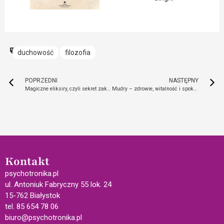
duchowość
filozofia
POPRZEDNI
NASTĘPNY
Magiczne eliksiry, czyli sekret zaklęć w słoikach
Mudry – zdrowie, witalność i spokojny umysł w twoich rękach
Kontakt
psychotronika.pl
ul. Antoniuk Fabryczny 55 lok. 24
15-762 Białystok
tel. 85 654 78 06
biuro@psychotronika.pl