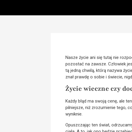
Nasze życie ani się tutaj nie rozpo
pozostać na zawsze. Człowiek jest
tą jedną chwilą, którą nazywa życi
znał prawdę o sobie i świecie, nigd
Życie wieczne czy do
Każdy błąd ma swoją cenę, ale ten
pilniejsze, niż zrozumienie tego, c
wyniknie.
Opuszczając ten świat, odrzucamy 
ciała. A to, jak ono będzie przeb