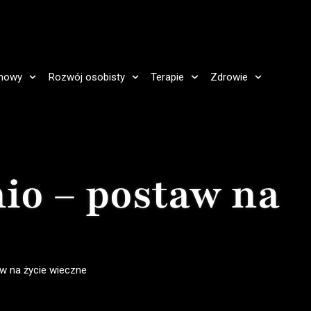
howy
Rozwój osobisty
Terapie
Zdrowie
io – postaw na
w na życie wieczne