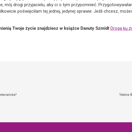
e, mój drogi przyjacielu, aby ci o tym przypomnieć. Przygotowywałam 
ałkowicie poświęciłam tej jednej, jedynej sprawie. Jeśli chcesz, moż
.
dmienią Twoje życie znajdziesz w książce Danuty Szmidt
Droga ku ż
etariańska?
Totalna 