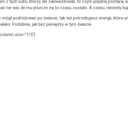
ym z tych ludzi, którzy źle zainwestowali, to czym prędzej postaraj s
as nie wie, ile mu jeszcze na to czasu zostało. A czasu, niestety kup
ś mógł podróżować po świecie, tak też potrzebujesz energii, która u
daleko. Podobnie, jak bez pieniędzy w tym świecie.
column size=”1/5″]