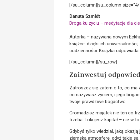
[/su_column][su_column size=”4/
Danuta Szmidt
Droga ku życiu – medytacje dla cie
Autorka – nazywana nowym Eckhar
książce, dzięki ich uniwersalnośc
codzienności. Książka odpowiada n
[/su_column][/su_row]
Zainwestuj odpowie
Zatroszcz się zatem o to, co ma wa
co nazywasz życiem, i jego bogact
twoje prawdziwe bogactwo.
Gromadzisz majątek nie ten co trz
trzeba. Lokujesz kapitał – nie w to
Gdybyś tylko wiedział, jaką okazją 
ziemską atmosferę, gdyż takie są r