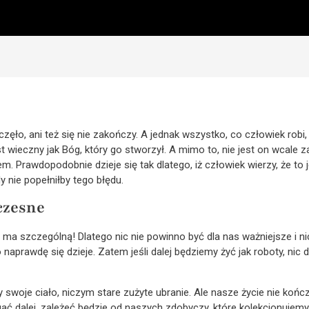
częło, ani też się nie zakończy. A jednak wszystko, co człowiek robi,
 wieczny jak Bóg, który go stworzył. A mimo to, nie jest on wcale 
em. Prawdopodobnie dzieje się tak dlatego, iż człowiek wierzy, że to 
y nie popełniłby tego błędu.
czesne
 ma szczególną! Dlatego nic nie powinno być dla nas ważniejsze i ni
o naprawdę się dzieje. Zatem jeśli dalej będziemy żyć jak roboty, nic
swoje ciało, niczym stare zużyte ubranie. Ale nasze życie nie kończ
iegać dalej, zależeć będzie od naszych zdobyczy, które kolekcjonuje