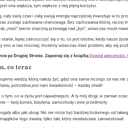
st ona większa, tym większe z niej płyną korzyści.
cały swój czas i całą swoją energię najczęściej inwestuje w to prze
czas zostaje zachwiana równowaga. Bez zachowania której, raczej 
edy „mieć” bierze znaczną przewagę nad „być”, wówczas może nawet 
stanie, lepiej zatroszczyć się o to, co jest istotne, kiedy nasze życ
rzy ono w nas mocniej, możemy wówczas mieć problem, aby się pozb
ycie po Drugiej Stronie. Zapoznaj się z książką
Dowód wieczności. C
m, co teraz
bujemy wiedzy, którą należy żyć, gdyż ona sama niczego za nas nie za
niu, potrzebna jest nam świadomość – każdej chwili!
o tym, co w życiu jest najważniejsze. A ty mój drogi, w zamian szacuje
bnie – twój biznes, biżuteria, samochody i inne przedmioty.
ś bogaty albo jaki ubogi. Nic nie może być bardziej bzdurnego od tak
 majątków tego świata, tylko taki, który niewłaściwie zainwestował.