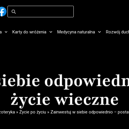
a
Karty do wróżenia
Medycyna naturalna
Rozwój duc
siebie odpowiedn
życie wieczne
zoteryka
»
Życie po życiu
»
Zainwestuj w siebie odpowiednio – posta