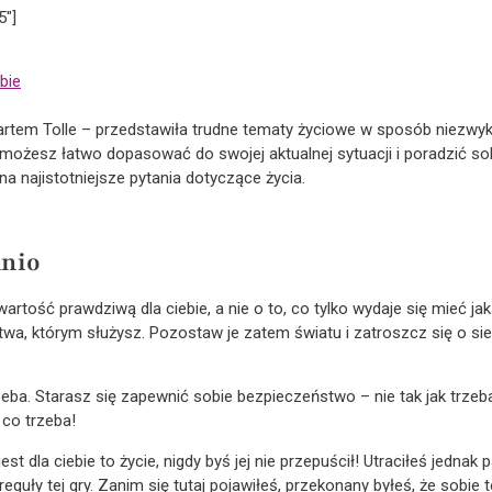
5″]
bie
tem Tolle – przedstawiła trudne tematy życiowe w sposób niezwykl
i, możesz łatwo dopasować do swojej aktualnej sytuacji i poradzić 
a najistotniejsze pytania dotyczące życia.
dnio
rtość prawdziwą dla ciebie, a nie o to, co tylko wydaje się mieć jak
wa, którym służysz. Pozostaw je zatem światu i zatroszcz się o sie
eba. Starasz się zapewnić sobie bezpieczeństwo – nie tak jak trzeb
 co trzeba!
jest dla ciebie to życie, nigdy byś jej nie przepuścił! Utraciłeś jedna
eguły tej gry. Zanim się tutaj pojawiłeś, przekonany byłeś, że sobie t