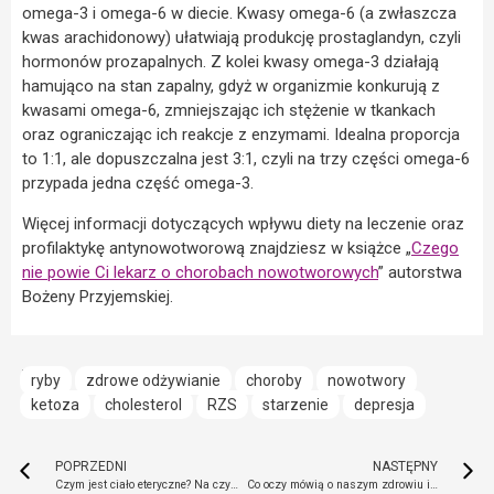
omega-3 i omega-6 w diecie. Kwasy omega-6 (a zwłaszcza
kwas arachidonowy) ułatwiają produkcję prostaglandyn, czyli
hormonów prozapalnych. Z kolei kwasy omega-3 działają
hamująco na stan zapalny, gdyż w organizmie konkurują z
kwasami omega-6, zmniejszając ich stężenie w tkankach
oraz ograniczając ich reakcje z enzymami. Idealna proporcja
to 1:1, ale dopuszczalna jest 3:1, czyli na trzy części omega-6
przypada jedna część omega-3.
Więcej informacji dotyczących wpływu diety na leczenie oraz
profilaktykę antynowotworową znajdziesz w książce „
Czego
nie powie Ci lekarz o chorobach nowotworowych
” autorstwa
Bożeny Przyjemskiej.
ryby
zdrowe odżywianie
choroby
nowotwory
ketoza
cholesterol
RZS
starzenie
depresja
POPRZEDNI
NASTĘPNY
Czym jest ciało eteryczne? Na czym polega jasnowidzenie?
Co oczy mówią o naszym zdrowiu i zachowaniu?