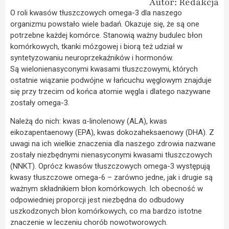
Autor: Redakcja
O roli kwasów tłuszczowych omega-3 dla naszego
organizmu powstało wiele badań. Okazuje się, że są one
potrzebne każdej komórce. Stanowią ważny budulec błon
komórkowych, tkanki mózgowej i biorą też udział w
syntetyzowaniu neuroprzekaźników i hormonów.
Są wielonienasyconymi kwasami tłuszczowymi, których
ostatnie wiązanie podwójne w łańcuchu węglowym znajduje
się przy trzecim od końca atomie węgla i dlatego nazywane
zostały omega-3.
Należą do nich: kwas α-linolenowy (ALA), kwas
eikozapentaenowy (EPA), kwas dokozaheksaenowy (DHA). Z
uwagi na ich wielkie znaczenia dla naszego zdrowia nazwane
zostały niezbędnymi nienasyconymi kwasami tłuszczowych
(NNKT). Oprócz kwasów tłuszczowych omega-3 występują
kwasy tłuszczowe omega-6 – zarówno jedne, jak i drugie są
ważnym składnikiem błon komórkowych. Ich obecność w
odpowiedniej proporcji jest niezbędna do odbudowy
uszkodzonych błon komórkowych, co ma bardzo istotne
znaczenie w leczeniu chorób nowotworowych.