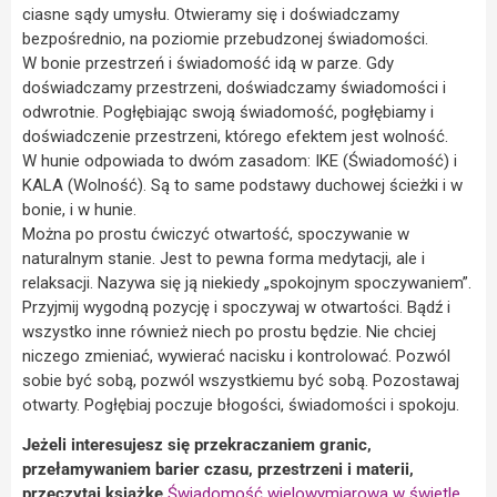
ciasne sądy umysłu. Otwieramy się i doświadczamy
bezpośrednio, na poziomie przebudzonej świadomości.
W bonie przestrzeń i świadomość idą w parze. Gdy
doświadczamy przestrzeni, doświadczamy świadomości i
odwrotnie. Pogłębiając swoją świadomość, pogłębiamy i
doświadczenie przestrzeni, którego efektem jest wolność.
W hunie odpowiada to dwóm zasadom: IKE (Świadomość) i
KALA (Wolność). Są to same podstawy duchowej ścieżki i w
bonie, i w hunie.
Można po prostu ćwiczyć otwartość, spoczywanie w
naturalnym stanie. Jest to pewna forma medytacji, ale i
relaksacji. Nazywa się ją niekiedy „spokojnym spoczywaniem”.
Przyjmij wygodną pozycję i spoczywaj w otwartości. Bądź i
wszystko inne również niech po prostu będzie. Nie chciej
niczego zmieniać, wywierać nacisku i kontrolować. Pozwól
sobie być sobą, pozwól wszystkiemu być sobą. Pozostawaj
otwarty. Pogłębiaj poczuje błogości, świadomości i spokoju.
Jeżeli interesujesz się przekraczaniem granic,
przełamywaniem barier czasu, przestrzeni i materii,
przeczytaj książkę
Świadomość wielowymiarowa w świetle