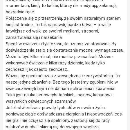
momentach, kiedy to ludzie, którzy nie medytują, załamują
bezradnie ręce.
Połączenie się z przestrzenią, ze swoim naturalnym stanem
nie jest trudne. To tak naprawdę bardzo łatwe – o wiele
łatwiejsze od walki ze swoimi myślami, stresami,
zamartwiania się i narzekania.
Spędź w ćwiczeniu tyle czasu, ile uznasz za stosowne. By
doświadczenie stało się dostatecznie mocne, wymaga czasu.
Może to być kilka minut, nie musisz przesadzać. Możesz
wykonywać ćwiczenie kilka razy dziennie, kiedy tylko
zechcesz i jak często zechcesz.
Ważne, by spędzać czas z wewnętrzną rzeczywistością. To
nasze jedyne zbawienie. Bez tego jesteśmy zgubieni. Nic w
świecie zewnętrznym nie da nam schronienia i zbawienia.
Taka jest nauka lamów tybetańskich, joginów, kahunów i
wszystkich oświeconych szamanów.
Jeżeli stwierdzasz prawdę tych słów w swoim życiu,
ponieważ ciągle doświadczasz cierpienia i niepowodzeń, coś
nie gra i nie czujesz się spełniony, zastosuj się do rady
mistrzów ducha i skieruj się do swojego wnętrza,