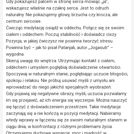
Gdy pokazujesz palcem w stronę serca mówiąc „ja”,
wskazujesz właśnie na czakrę serca. Jest to odruch
naturalny. Nie pokazujemy głowy, brzucha czy krocza, ale
centrum sercowe.
Ćwicząc medytację osiądź w oddechu. Połącz się ze swoim
ciałem i oddechem. Poczuj stabilność i doświadcz ciszy.
Pozycja, w jakiej ćwiczysz nie powinna tworzyć stresu.
Powinna być – jak to pisał Patanjali, autor „Jogasutr” –
wygodna.
Skieruj uwagę do wnętrza. Utrzymując kontakt z ciałem,
oddechem i umysłem pogłębiaj doświadczenie otwartości.
Spoczywaj w naturalnym stanie, pogłębiając uczucie błogości,
spokoju i relaksu. Nie próbuj usuwać myśli z umysłu ani
wprowadzać do niego jakichś specjalnych wyobrażeń.
Gdy pojawią się negatywne obrazy, myśli, uczucia pozwalamy
im się przejawić, aż ich energia się wyczerpie. Można nauczyć
się łączyć z doświadczeniem przestrzeni. Takie medytacje
zaczynają się a nie kończą w pozycji medytacji. Nabieramy
wtedy wprawy w łączeniu się ze swoim naturalnym stanem w
ciągu dnia, w konfrontacji z różnymi problemami życia.
Otrzymujemy duchowe wsparcie, moc i mądrość w