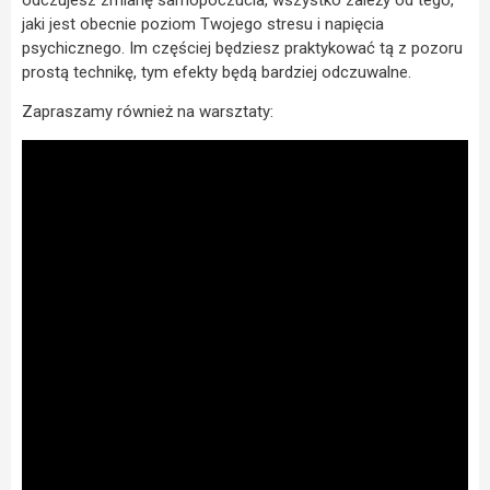
odczujesz zmianę samopoczucia, wszystko zależy od tego,
jaki jest obecnie poziom Twojego stresu i napięcia
psychicznego. Im częściej będziesz praktykować tą z pozoru
prostą technikę, tym efekty będą bardziej odczuwalne.
Zapraszamy również na warsztaty: