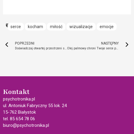
serce
kocham
miłość
wizualizacje
emocje
POPRZEDNI
NASTĘPNY
Doświadczaj otwartej przestrzeni swojej natury i zwiększ swoją świadomość
Olej palmowy chroni Twoje serce przed zawałem
Kontakt
psychotronika.pl
ul. Antoniuk Fabryczny 55 lok. 24
15-762 Białystok
tel. 85 654 78 06
biuro@psychotronika.pl