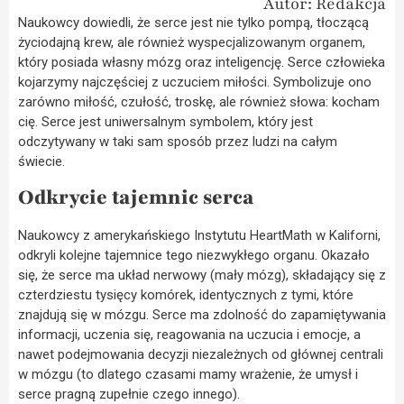
Autor: Redakcja
Naukowcy dowiedli, że serce jest nie tylko pompą, tłoczącą
życiodajną krew, ale również wyspecjalizowanym organem,
który posiada własny mózg oraz inteligencję. Serce człowieka
kojarzymy najczęściej z uczuciem miłości. Symbolizuje ono
zarówno miłość, czułość, troskę, ale również słowa: kocham
cię. Serce jest uniwersalnym symbolem, który jest
odczytywany w taki sam sposób przez ludzi na całym
świecie.
Odkrycie tajemnic serca
Naukowcy z amerykańskiego Instytutu HeartMath w Kaliforni,
odkryli kolejne tajemnice tego niezwykłego organu. Okazało
się, że serce ma układ nerwowy (mały mózg), składający się z
czterdziestu tysięcy komórek, identycznych z tymi, które
znajdują się w mózgu. Serce ma zdolność do zapamiętywania
informacji, uczenia się, reagowania na uczucia i emocje, a
nawet podejmowania decyzji niezależnych od głównej centrali
w mózgu (to dlatego czasami mamy wrażenie, że umysł i
serce pragną zupełnie czego innego).