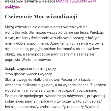
wskazówki zawarte w książce
Metoda dwupunktowa w
praktyce
.
Ćwiczenie Moc wizualizacji
Mózg człowieka nie odróżnia obrazów realnych od
wymyślonych. Dla mózgu wszystko dzieje się teraz. Wiedząc
o tym, możemy świadomie wizualizować obrazy, z którymi
mamy dobre wspomnienia. Dzięki temu, rytm serca wyrówna
się, oddech się pogłębi, poziom hormonów stresu we krwi
obniży się, a samopoczucie psychiczne ma szansę się
poprawić. Warto spróbować.
Usiądź wygodnie i zamknij oczy.
Zrób głęboki wdech i wydech.
Skieruj uwagę do klatki piersiowej. Poczuj jak z każdym
wdechem, delikatnie się unosi, a na wydechu opada. Z każdym
wydechem, ramiona są przyjemnie „ciężkie”, rozluźnione.
Po minucie spokojnego, świadomego oddychania, przypomnij
sobie jakieś piękne miejsce w przyrodzie, w których czułaś/
łeś się bezpieczna/y, zrelaksowana/y, radosna/y. Wyobraź