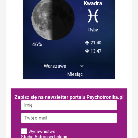
Kwadra
Ryby
21:40
46%
13:47
Miesiąc
Zapisz się na newsletter portalu Psychotronika.pl
Wydawnictwo
Studio Astropsychologii