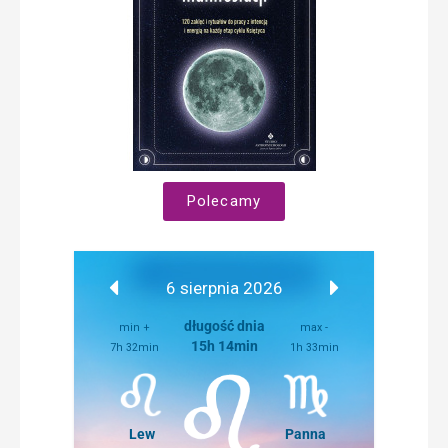
Polecamy
6 sierpnia 2026
długość dnia
min +
max -
15h 14min
7h 32min
1h 33min
Lew
Panna