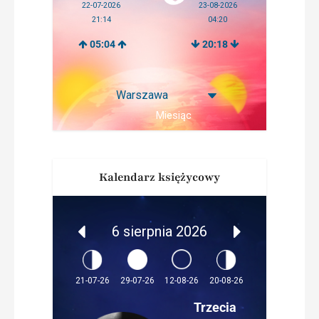
22-07-2026
23-08-2026
21:14
04:20
05:04
20:18
Miesiąc
Kalendarz księżycowy
6 sierpnia 2026
12-08-26
21-07-26
29-07-26
20-08-26
Trzecia