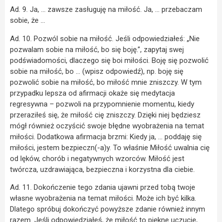
Ad. 9. Ja, … zawsze zasługuję na miłość. Ja, … przebaczam
sobie, że …
Ad. 10. Pozwól sobie na miłość. Jeśli odpowiedziałeś: „Nie
pozwalam sobie na miłość, bo się boję.”, zapytaj swej
podświadomości, dlaczego się boi miłości. Boję się pozwolić
sobie na miłość, bo … (wpisz odpowiedź), np. boję się
pozwolić sobie na miłość, bo miłość mnie zniszczy. W tym
przypadku lepsza od afirmacji okaże się medytacja
regresywna – pozwoli na przypomnienie momentu, kiedy
przeraziłeś się, że miłość cię zniszczy. Dzięki niej będziesz
mógł również oczyścić swoje błędne wyobrażenia na temat
miłości. Dodatkowa afirmacja brzmi: Kiedy ja, … poddaję się
miłości, jestem bezpieczn(-a)y. To właśnie Miłość uwalnia cię
od lęków, chorób i negatywnych wzorców. Miłość jest
twórcza, uzdrawiająca, bezpieczna i korzystna dla ciebie.
Ad. 11. Dokończenie tego zdania ujawni przed tobą twoje
własne wyobrażenia na temat miłości. Może ich być kilka.
Dlatego spróbuj dokończyć powyższe zdanie również innym
razem. Jeśli odpowiedziałeś, że miłość to piękne uczucie,