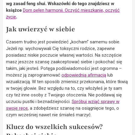
wg zasad feng shui. Wskazówki do tego znajdziesz w
książce
Dom pełen harmonii. Oczyść mieszkanie, oczyść
życie
.
Jak uwierzyć w siebie
Czasem trudno jest powiedzieć „kocham” samemu sobie.
Jeżeli np. wychowywali Cię toksyczni rodzice, zapewne
posiadasz niskie poczucie własnej wartości. Na szczęście
masz jeszcze szansę zaakceptować siebie i pokochać się
takim, jaki jesteś. Potęga podświadomości jest ogromna –
możesz ją zaprogramować
odpowiednią afirmacją
lub
wizualizacją. W ten sposób zmienisz przekonania, które tkwią
w twojej głowie. Bez względu na to, czy włożyłeś je ty sam
czy też inne osoby z Twojego otoczenia. Nie poddawaj się
uczuciu pustki i beznadziejności.
Spróbuj wziąć sprawy w
swoje ręce
, a zdobędziesz szansę na osiągnięcie tego, o
czym wcześniej nawet nie śmiałeś marzyć.
Klucz do wszelkich sukcesów?