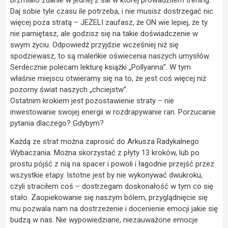
Daj sobie tyle czasu ile potrzeba, i nie musisz dostrzegać nic
więcej poza stratą – JEŻELI zaufasz, że ON wie lepiej, że ty
nie pamiętasz, ale godzisz się na takie doświadczenie w
swym życiu. Odpowiedź przyjdzie wcześniej niż się
spodziewasz, to są maleńkie oświecenia naszych umysłów.
Serdecznie polecam lekturę książki „Pollyanna”. W tym
właśnie miejscu otwieramy się na to, że jest coś więcej niż
pozorny świat naszych „chciejstw”.
Ostatnim krokiem jest pozostawienie straty – nie
inwestowanie swojej energii w rozdrapywanie ran. Porzucanie
pytania dlaczego? Gdybym?
Każdą ze strat można zaprosić do Arkusza Radykalnego
Wybaczania. Można skorzystać z płyty 13 kroków, lub po
prostu pójść z nią na spacer i powoli i łagodnie przejść przez
wszystkie etapy. Istotne jest by nie wykonywać dwukroku,
czyli straciłem coś – dostrzegam doskonałość w tym co się
stało. Zaopiekowanie się naszym bólem, przyglądnięcie się
mu pozwala nam na dostrzeżenie i docenienie emocji jakie się
budzą w nas. Nie wypowiedziane, niezauważone emocje