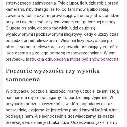
estetycznego zaśmiecenia. Tyle głupot, ile ludzie robią przed
kamerami, niby dlatego, że to, co tam mówią albo robią,
zawiera w sobie czynnik prowokujący, trudno jest w zasadzie
przyjąć i nie odnieść przy tym żadnej energetycznej szkody.
Głupota osłabia, dlatego tak wielu ludzi czuje się
wyjałowionymi i pozbawionymi inicjatywy, kiedy dłuższy czas
posiedzą przed telewizorem. Wina nie leży oczywiście po
stronie samego telewizora, a z powodu osłabiających treści,
jakie często są za jego pomocą rozpowszechniane. W tym
przypadku
Instrukcja odrupiecania może być znów pomocna
.
Poczucie wyższości czy wysoka
samoocena
W przypadku poczucia niższości mamy uczucie, że inni stoją
nad nami, a my im podlegamy. To bardzo nieprzyjemne. W
przypadku poczucia wyższości, w które popadamy nieraz
bezwiednie, czujemy, że jesteśmy ponad innymi ludźmi, a inni
podlegają nam. Ale jednocześnie doświadczamy, że nasza
przewaga wcale nie jest taka duża. Oczekiwania, jakie mamy