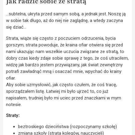
Jak radzić sobie ze stratą
…subtelna, ukryta przed samym sobą, a jednak jest. Noszę ją
w sobie tak długo, aż do niej nie zaglądnę, a wtedy zaczyna
się dziać…
Strata, wiąże się często z poczuciem odrzucenia, bycia
gorszym; strata powoduje, że kraina ofiar otwiera się przed
nami ukazując nam wszelkie uczucia związane ze stratą, to
dobry czas kiedy zdaje sobie sprawę z tego, że coś utraciłem,
widzę jak bardzo jestem przywiązany, jak świat zewnętrzny
potrafi zawładnąć mną i osaczać mnie, wpychać do krainy
ofiar.
Aby sobie uzmysłowić, jak często czułem, że coś tracę,
sporządzałem listę. Łatwiej mi było ujrzeć to, co już
napisałem, trudniej było mi uciec przed znaczkami w mym
notesie.
Straty:
beztroskiego dzieciństwa (rozpoczynamy szkołę)
zmiana szkoły (strata kolegów, nauczycieli)