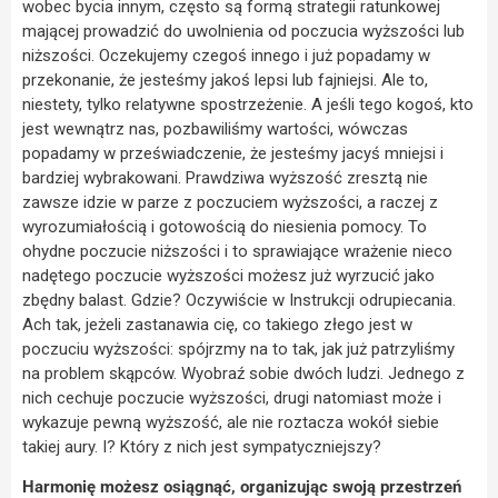
wobec bycia innym, często są formą strategii ratunkowej
mającej prowadzić do uwolnienia od poczucia wyższości lub
niższości. Oczekujemy czegoś innego i już popadamy w
przekonanie, że jesteśmy jakoś lepsi lub fajniejsi. Ale to,
niestety, tylko relatywne spostrzeżenie. A jeśli tego kogoś, kto
jest wewnątrz nas, pozbawiliśmy wartości, wówczas
popadamy w przeświadczenie, że jesteśmy jacyś mniejsi i
bardziej wybrakowani. Prawdziwa wyższość zresztą nie
zawsze idzie w parze z poczuciem wyższości, a raczej z
wyrozumiałością i gotowością do niesienia pomocy. To
ohydne poczucie niższości i to sprawiające wrażenie nieco
nadętego poczucie wyższości możesz już wyrzucić jako
zbędny balast. Gdzie? Oczywiście w Instrukcji odrupiecania.
Ach tak, jeżeli zastanawia cię, co takiego złego jest w
poczuciu wyższości: spójrzmy na to tak, jak już patrzyliśmy
na problem skąpców. Wyobraź sobie dwóch ludzi. Jednego z
nich cechuje poczucie wyższości, drugi natomiast może i
wykazuje pewną wyższość, ale nie roztacza wokół siebie
takiej aury. I? Który z nich jest sympatyczniejszy?
Harmonię możesz osiągnąć, organizując swoją przestrzeń