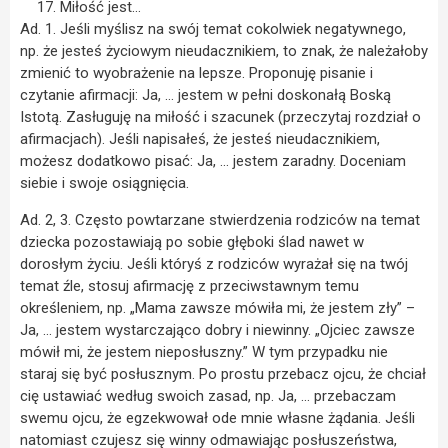
Miłość jest…
Ad. 1. Jeśli myślisz na swój temat cokolwiek negatywnego,
np. że jesteś życiowym nieudacznikiem, to znak, że należałoby
zmienić to wyobrażenie na lepsze. Proponuję pisanie i
czytanie afirmacji: Ja, … jestem w pełni doskonałą Boską
Istotą. Zasługuję na miłość i szacunek (przeczytaj rozdział o
afirmacjach). Jeśli napisałeś, że jesteś nieudacznikiem,
możesz dodatkowo pisać: Ja, … jestem zaradny. Doceniam
siebie i swoje osiągnięcia.
Ad. 2, 3. Często powtarzane stwierdzenia rodziców na temat
dziecka pozostawiają po sobie głęboki ślad nawet w
dorosłym życiu. Jeśli któryś z rodziców wyrażał się na twój
temat źle, stosuj afirmację z przeciwstawnym temu
określeniem, np. „Mama zawsze mówiła mi, że jestem zły” –
Ja, … jestem wystarczająco dobry i niewinny. „Ojciec zawsze
mówił mi, że jestem nieposłuszny.” W tym przypadku nie
staraj się być posłusznym. Po prostu przebacz ojcu, że chciał
cię ustawiać według swoich zasad, np. Ja, … przebaczam
swemu ojcu, że egzekwował ode mnie własne żądania. Jeśli
natomiast czujesz się winny odmawiając posłuszeństwa,