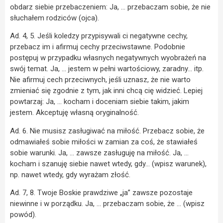
obdarz siebie przebaczeniem: Ja, … przebaczam sobie, że nie
słuchałem rodziców (ojca).
Ad. 4, 5. Jeśli koledzy przypisywali ci negatywne cechy,
przebacz im i afirmuj cechy przeciwstawne. Podobnie
postępuj w przypadku własnych negatywnych wyobrażeń na
swój temat. Ja, … jestem w pełni wartościowy, zaradny… itp.
Nie afirmuj cech przeciwnych, jeśli uznasz, że nie warto
zmieniać się zgodnie z tym, jak inni chcą cię widzieć. Lepiej
powtarzaj: Ja, … kocham i doceniam siebie takim, jakim
jestem. Akceptuję własną oryginalność.
Ad. 6. Nie musisz zasługiwać na miłość. Przebacz sobie, że
odmawiałeś sobie miłości w zamian za coś, że stawiałeś
sobie warunki. Ja, … zawsze zasługuję na miłość. Ja, …
kocham i szanuję siebie nawet wtedy, gdy… (wpisz warunek),
np. nawet wtedy, gdy wyrażam złość.
Ad. 7, 8. Twoje Boskie prawdziwe „ja” zawsze pozostaje
niewinne i w porządku. Ja, … przebaczam sobie, że … (wpisz
powód).