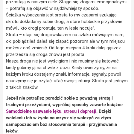
pozostają w naszym ciele. Stając się złogami emocjonalnymi
– potrafią się objawić w najdziwniejszy sposób.
Ścieżka wybaczania jest prosta to my czasami szukając
skrótu dokładamy sobie drogi, a stare hobbickie przysłowie
mówi „ kto drogi prostuje, ten w lesie nocuje”.
Strata – staje się drogowskazem na szlaku mówiącym nam,
ok. pobłądziłeś dałeś się złapać pozorom ale w tym miejscu
możesz coś zmienić. Od tego miejsca 4 kroki dalej gąszcz
przerzedza się droga znowu jest prosta.
Nasza droga nie jest wyścigiem i nie musimy się katować,
kiedy gubimy ją na chwile z oczu. Kiedy uwierzymy, że na
każdym kroku dostajemy znaki, informacje, sygnały, powoli
nauczymy się je czytać, ufać swojej intuicji. Strata jest jednym
z takich znaków.
Jeżeli nie potrafisz poradzić sobie z poważną stratą i
trudnymi przeżyciami, wypróbuj sposoby zawarte książce
Samodzielne usuwanie lęku, stresu i depresji.
Dzięki
wcieleniu ich w życie nauczysz się walczyć ze złym
samopoczuciem bez stosowania terapii i przyjmowania
leków.