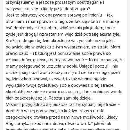
przywiązujemy, a jeszcze prostszym dostrzeganie i
nazywanie straty, a kiedy już ją dostrzegam?
Jest to pierwszy krok nazywam sprawę po imieniu – tak
utraciłem i mam prawo do tego, że tak się stało nie muszę
być doskonały – bo jestem, właśnie taki jaki jestem, moje
życie jest drogą i wzrastaniem więc dziś potrafię akurat tyle.
Krokiem drugim będzie określenie wszystkich uczuć jakie
pojawiają się w związku z tym wydarzeniem, ze stratą. Mam
prawo czuć – i bzdurą jest odmawianie sobie prawa do
czucia złości, gniewu, mamy prawo czuć – to nie oznacza, że
mamy potęgować te uczucia w sobie. Usiądź i poczuj – nie
oszukuj się, uczciwość zaczyna się od ciebie samego, jeżeli
będziesz kombinował, ukrywał, to tak właśnie będzie
wyglądało twoje życie.Kiedy sobie opowiesz o tej stracie,
skontaktujesz się ze swoimi uczuciami, dasz sobie prawo do
nich zaakceptujesz je. Reszta sam się dzieje.
Możesz przyglądnąć się jeszcze raz tej sytuacji tej stracie –
dostrzec w niej coś więcej, za każdym razem utrata
czegokolwiek, otwiera przed nami nowe możliwości, „kiedy
Bóg zamyka przed nami drzwi, otwiera wrota” jakoś tak
brzmiało zdanie w jednej z sal w której prowadziłem trening.