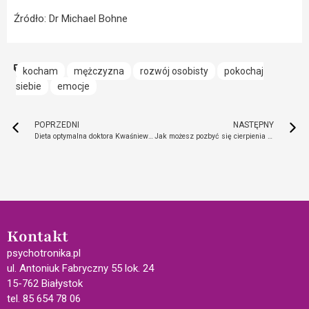
Źródło: Dr Michael Bohne
kocham
mężczyzna
rozwój osobisty
pokochaj
siebie
emocje
POPRZEDNI
NASTĘPNY
Dieta optymalna doktora Kwaśniewskiego – za czy przeciw? Jakie produkty można na niej spożywać?
Jak możesz pozbyć się cierpienia i oczyścić umysł?
Kontakt
psychotronika.pl
ul. Antoniuk Fabryczny 55 lok. 24
15-762 Białystok
tel. 85 654 78 06