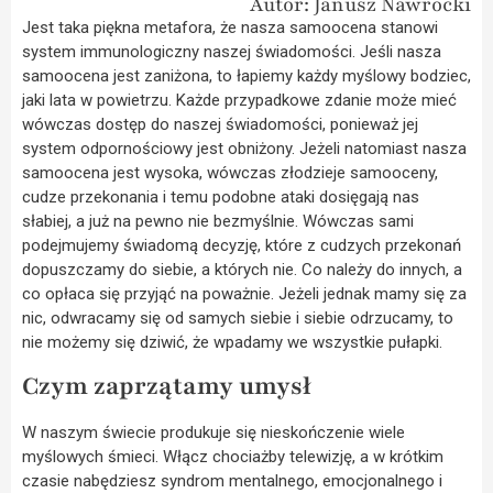
Autor: Janusz Nawrocki
Jest taka piękna metafora, że nasza samoocena stanowi
system immunologiczny naszej świadomości. Jeśli nasza
samoocena jest zaniżona, to łapiemy każdy myślowy bodziec,
jaki lata w powietrzu. Każde przypadkowe zdanie może mieć
wówczas dostęp do naszej świadomości, ponieważ jej
system odpornościowy jest obniżony. Jeżeli natomiast nasza
samoocena jest wysoka, wówczas złodzieje samooceny,
cudze przekonania i temu podobne ataki dosięgają nas
słabiej, a już na pewno nie bezmyślnie. Wówczas sami
podejmujemy świadomą decyzję, które z cudzych przekonań
dopuszczamy do siebie, a których nie. Co należy do innych, a
co opłaca się przyjąć na poważnie. Jeżeli jednak mamy się za
nic, odwracamy się od samych siebie i siebie odrzucamy, to
nie możemy się dziwić, że wpadamy we wszystkie pułapki.
Czym zaprzątamy umysł
W naszym świecie produkuje się nieskończenie wiele
myślowych śmieci. Włącz chociażby telewizję, a w krótkim
czasie nabędziesz syndrom mentalnego, emocjonalnego i