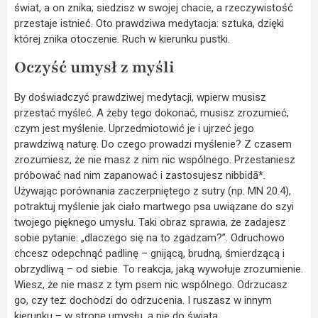
świat, a on znika; siedzisz w swojej chacie, a rzeczywistość
przestaje istnieć. Oto prawdziwa medytacja: sztuka, dzięki
której znika otoczenie. Ruch w kierunku pustki.
Oczyść umysł z myśli
By doświadczyć prawdziwej medytacji, wpierw musisz
przestać myśleć. A żeby tego dokonać, musisz zrozumieć,
czym jest myślenie. Uprzedmiotowić je i ujrzeć jego
prawdziwą naturę. Do czego prowadzi myślenie? Z czasem
zrozumiesz, że nie masz z nim nic wspólnego. Przestaniesz
próbować nad nim zapanować i zastosujesz nibbidā*.
Używając porównania zaczerpniętego z sutry (np. MN 20.4),
potraktuj myślenie jak ciało martwego psa uwiązane do szyi
twojego pięknego umysłu. Taki obraz sprawia, że zadajesz
sobie pytanie: „dlaczego się na to zgadzam?”. Odruchowo
chcesz odepchnąć padlinę – gnijącą, brudną, śmierdzącą i
obrzydliwą – od siebie. To reakcja, jaką wywołuje zrozumienie.
Wiesz, że nie masz z tym psem nic wspólnego. Odrzucasz
go, czy też: dochodzi do odrzucenia. I ruszasz w innym
kierunku – w stronę umysłu, a nie do świata.