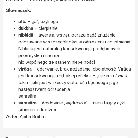
Słowniczek:
attā
– „ja”, czyli ego
dukkha
– cierpienie
nibbidā
– awersja, wstręt, odraza bądź znużenie
odczuwane w szczególności w odniesieniu do istnienia.
Nibbidā jest naturalną konsekwencją pogłębionych
przemyśleń i nie ma
nic wspólnego ze stanem niepełności
virāga
– oderwanie, brak pożądanie, obojętność. Virāga
jest konsekwencją głębokiej refleksji – „ujrzenia świata
takim, jaki jest w rzeczywistości” i będącego jego
następstwem odrzucenia
saṃsāra
saṃsāra
– dosłownie „wędrówka” – nieustający cykl
śmierci i odrodzeń.
Autor: Ajahn Brahm