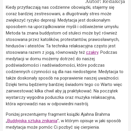
Autor: Redakcja
Kiedy przytłaczają nas codzienne obowiązki, stajemy się
coraz bardziej zestresowani, a długotrwały stres może
zwiększyć ryzyko depresji. Medytacja jest doskonałym
sposobem na uporządkowanie myśli i odświeżenie umysłu.
Metoda ta znana buddystom od stuleci może być również
stosowana przez katolików, protestantów, prawosławnych,
hindusów i ateistów. Ta technika relaksacyjna często jest
stosowana razem z jogą, równoważy też
czakry
. Podczas
medytacji w domu możemy dotrzeć do naszej
podświadomości i nadświadomości, które podczas
codziennych czynności są dla nas niedostępne. Medytacja to
także doskonały sposób na poprawienie naszej uważności.
Dzięki temu będziemy bardziej świadomi tego co Warto więc
zainwestować kilka chwil aby ją praktykować. Na początek
wystarczy wygodna poduszka oraz muzyka relaksacyjna,
która wprowadzi nas w odpowiedni nastrój.
Poniżej prezentujemy fragment książki Ajahna Brahma
„
Buddyjska sztuka znikania
”, w którym opisuje w jaki sposób
medytacja może pomóc Ci pozbyć się cierpienia.