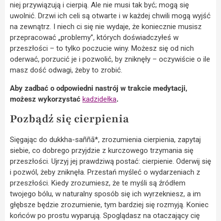
niej przywiązują i cierpią. Ale nie musi tak być; mogą się
uwolnić. Drzwi ich celi są otwarte i w każdej chwili mogą wyjść
na zewnątrz. I niech ci się nie wydaje, że koniecznie musisz
przepracować „problemy”, których doświadczyłeś w
przeszłości – to tylko poczucie winy. Możesz się od nich
oderwać, porzucić je i pozwolić, by zniknęły – oczywiście o ile
masz dość odwagi, żeby to zrobić.
Aby zadbać o odpowiedni nastrój w trakcie medytacji,
możesz wykorzystać
kadzidełka
.
Pozbądź się cierpienia
Sięgając do dukkha-saññā*, zrozumienia cierpienia, zapytaj
siebie, co dobrego przyjdzie z kurczowego trzymania się
przeszłości. Ujrzyj jej prawdziwą postać: cierpienie. Oderwij się
i pozwól, żeby zniknęła. Przestań myśleć o wydarzeniach z
przeszłości. Kiedy zrozumiesz, że te myśli są źródłem
twojego bólu, w naturalny sposób się ich wyrzekniesz, a im
głębsze będzie zrozumienie, tym bardziej się rozmyją. Koniec
końców po prostu wyparują. Spoglądasz na otaczający cię