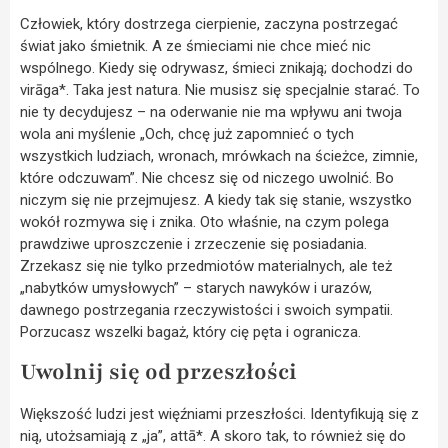
Człowiek, który dostrzega cierpienie, zaczyna postrzegać
świat jako śmietnik. A ze śmieciami nie chce mieć nic
wspólnego. Kiedy się odrywasz, śmieci znikają; dochodzi do
virāga*. Taka jest natura. Nie musisz się specjalnie starać. To
nie ty decydujesz – na oderwanie nie ma wpływu ani twoja
wola ani myślenie „Och, chcę już zapomnieć o tych
wszystkich ludziach, wronach, mrówkach na ścieżce, zimnie,
które odczuwam”. Nie chcesz się od niczego uwolnić. Bo
niczym się nie przejmujesz. A kiedy tak się stanie, wszystko
wokół rozmywa się i znika. Oto właśnie, na czym polega
prawdziwe uproszczenie i zrzeczenie się posiadania.
Zrzekasz się nie tylko przedmiotów materialnych, ale też
„nabytków umysłowych” – starych nawyków i urazów,
dawnego postrzegania rzeczywistości i swoich sympatii.
Porzucasz wszelki bagaż, który cię pęta i ogranicza.
Uwolnij się od przeszłości
Większość ludzi jest więźniami przeszłości. Identyfikują się z
nią, utożsamiają z „ja”, attā*. A skoro tak, to również się do