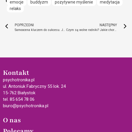
emocje
buddyzm
pozytywne myślenie
medytacja
relaks
POPRZEDNI
NASTĘPNY
Samoocena kluczem do sukcesu. Jak przebaczyć sobie i pokochać siebie raz na zawsze
Czym są wolne rodniki? Jakie choroby wywołują?
Kontakt
psychotronika.pl
ul. Antoniuk Fabryczny 55 lok. 24
15-762 Białystok
tel. 85 654 78 06
biuro@psychotronika.pl
O nas
Polecamy