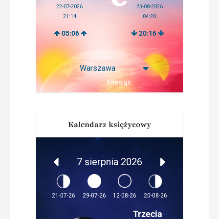
22-07-2026
23-08-2026
21:14
04:20
05:06
20:16
Miesiąc
Kalendarz księżycowy
7 sierpnia 2026
12-08-26
21-07-26
29-07-26
20-08-26
Trzecia