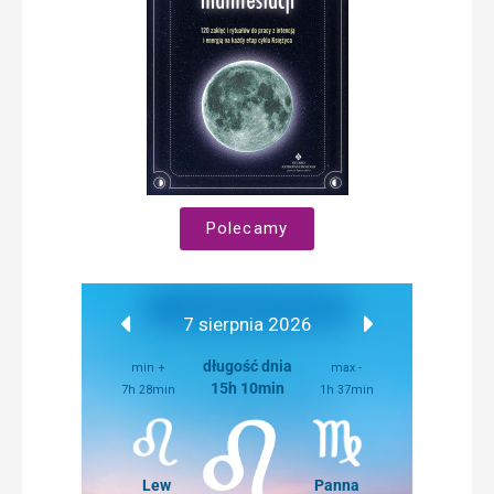
Polecamy
7 sierpnia 2026
długość dnia
min +
max -
15h 10min
7h 28min
1h 37min
Lew
Panna