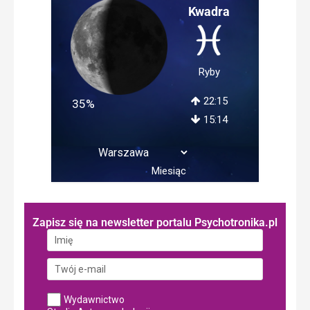
Kwadra
Ryby
22:15
35%
15:14
Miesiąc
Zapisz się na newsletter portalu Psychotronika.pl
Wydawnictwo